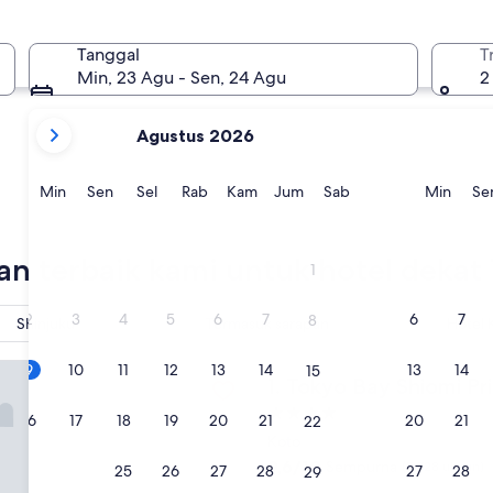
Hachioji
Tachikawa
Tanggal
T
Min, 23 Agu - Sen, 24 Agu
2
bulan
Agustus 2026
Anda
saat
ini
Minggu
Senin
Selasa
Rabu
Kamis
Jumat
Sabtu
Ming
Min
Sen
Sel
Rab
Kam
Jum
Sab
Min
Se
adalah
August,
Hachioji
Tachika
2026
han terbaik kami untuk hotel dekat
1
dan
September,
2
3
4
5
6
7
6
7
8
Shinjuku
Termasuk sarapan
Hotel 
2026.
ay Shiomi Prince Hotel
9
10
11
12
13
14
13
14
15
Tokyo Bay Shiomi Prince Ho
1. Tokyo Bay Shiomi Pr
Properti
16
17
18
19
20
21
20
21
22
bintang
Koto
4.0
9.6
9,6/10
Sempurna
(5.728 ulasan)
23
24
25
26
27
28
27
28
29
dari