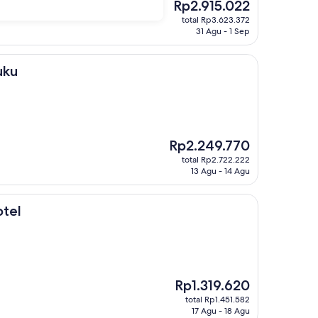
Harga
Rp2.915.022
sekarang
total Rp3.623.372
Rp2.915.022
31 Agu - 1 Sep
uku
Harga
Rp2.249.770
sekarang
total Rp2.722.222
Rp2.249.770
13 Agu - 14 Agu
otel
Harga
Rp1.319.620
sekarang
total Rp1.451.582
Rp1.319.620
17 Agu - 18 Agu