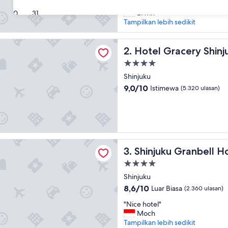
"
"Clean and spacious room"
10,
C
Erwin
30
31
Sempurna,
l
Tampilkan lebih sedikit
(5.728
e
ulasan)
a
racery Shinjuku
n
Hotel Gracery Shinjuku
2. Hotel Gracery Shinj
a
Properti
n
bintang
d
Shinjuku
4.0
s
9.0
9,0/10
Istimewa
(5.320 ulasan)
p
dari
a
10,
c
Istimewa,
i
(5.320
o
ulasan)
u
 Granbell Hotel
Shinjuku Granbell Hotel
s
3. Shinjuku Granbell H
r
Properti
o
bintang
Shinjuku
o
4.0
m
8.6
8,6/10
Luar Biasa
(2.360 ulasan)
"
dari
"
"Nice hotel"
10,
N
Moch
Luar
i
Tampilkan lebih sedikit
Biasa,