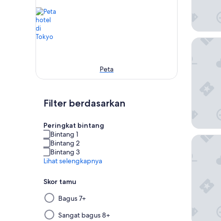
Hotel G
Peta
Filter berdasarkan
Peringkat bintang
Bintang 1
Shinjuku
Bintang 2
Bintang 3
Lihat selengkapnya
Skor tamu
Memilih
Bagus 7+
dan
menerapkan
Sangat bagus 8+