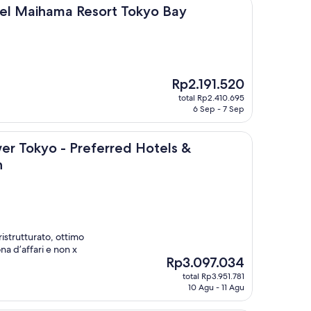
ma Resort Tokyo Bay
tel Maihama Resort Tokyo Bay
Harga
Rp2.191.520
sekarang
total Rp2.410.695
Rp2.191.520
6 Sep - 7 Sep
tion
 - Preferred Hotels & Resorts, LVX Collection
wer Tokyo - Preferred Hotels &
n
ristrutturato, ottimo
na d’affari e non x
Harga
Rp3.097.034
sekarang
total Rp3.951.781
Rp3.097.034
10 Agu - 11 Agu