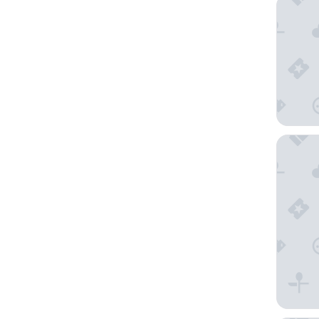
The Roy
The Prin