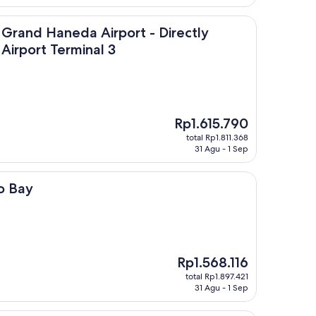
neda Airport Terminal 3
Haneda Airport - Directly connected to Haneda Airport Termin
e Grand Haneda Airport - Directly
irport Terminal 3
Harga
Rp1.615.790
sekarang
total Rp1.811.368
Rp1.615.790
31 Agu - 1 Sep
o Bay
Harga
Rp1.568.116
sekarang
total Rp1.897.421
Rp1.568.116
31 Agu - 1 Sep