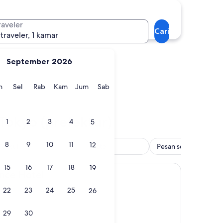
Machida
raveler
Cari
 traveler, 1 kamar
September 2026
gu
Senin
Selasa
Rabu
Kamis
Jumat
Sabtu
n
Sel
Rab
Kam
Jum
Sab
wa
Machida
 Tokyo (prefektur)
1
2
3
4
5
8
9
10
11
12
Kapsul
Hotel
Pesan sekarang, baya
15
16
17
18
19
tel
ince Hotel
22
23
24
25
26
29
30