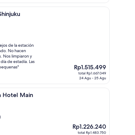
hinjuku
ejos de la estación
ndo. No hacen
s. Nos limpiaron y
 día de estadía. Las
Harga
Rp1.515.499
 pequenas"
sekarang
total Rp1.667.049
Rp1.515.499
24 Agu - 25 Agu
Main
n Hotel Main
)
Harga
Rp1.226.240
sekarang
total Rp1.483.750