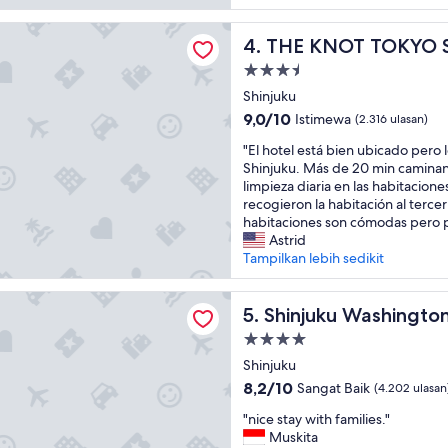
c
(2.360
e
ulasan)
T TOKYO Shinjuku
h
THE KNOT TOKYO Shinjuku
4. THE KNOT TOKYO S
o
Properti
t
bintang
e
Shinjuku
3.5
l
9.0
9,0/10
Istimewa
(2.316 ulasan)
"
dari
"
"El hotel está bien ubicado pero l
10,
E
Shinjuku. Más de 20 min camina
Istimewa,
l
limpieza diaria en las habitacione
(2.316
h
recogieron la habitación al tercer
ulasan)
o
habitaciones son cómodas pero
t
Astrid
e
Tampilkan lebih sedikit
l
e
u Washington Hotel Main
s
Shinjuku Washington Hotel 
5. Shinjuku Washingto
t
Properti
á
bintang
b
Shinjuku
4.0
i
8.2
8,2/10
Sangat Baik
(4.202 ulasan
e
dari
"
n
"nice stay with families."
10,
n
u
Muskita
Sangat