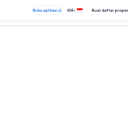
•
Buka aplikasi
IDR
Buat daftar prope