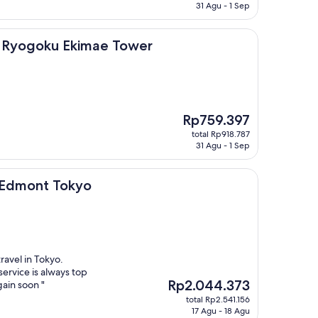
Rp1.226.240
31 Agu - 1 Sep
u Ekimae Tower
t Ryogoku Ekimae Tower
Harga
Rp759.397
sekarang
total Rp918.787
Rp759.397
31 Agu - 1 Sep
 Tokyo
n Edmont Tokyo
ravel in Tokyo.
service is always top
Harga
Rp2.044.373
gain soon "
sekarang
total Rp2.541.156
Rp2.044.373
17 Agu - 18 Agu