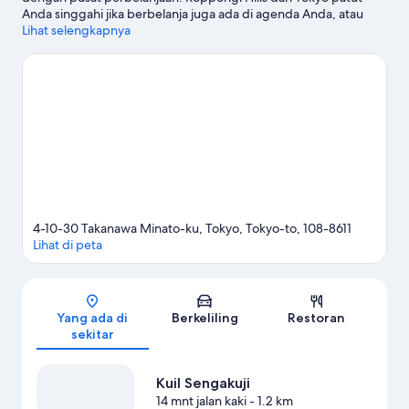
Anda singgahi jika berbelanja juga ada di agenda Anda, atau
kunjungi Taman Nasional Shinjuku Gyoen dan Disneyland®
Lihat selengkapnya
Tokyo jika ingin menikmati objek wisata populer di kawasan ini.
Jangan sampai melewatkan Tokyo DisneySea&reg; dan Tokyo
Disney Resort®. Para tamu banyak memuji akses transportasi
umum hotel yang mudah: Stasiun Takanawadai berjarak sekitar
11 menit jalan kaki.
Kunjungi panduan perjalanan kami untuk
Tokyo
4-10-30 Takanawa Minato-ku, Tokyo, Tokyo-to, 108-8611
Lihat di peta
Peta
Yang ada di
Berkeliling
Restoran
sekitar
Kuil Sengakuji
14 mnt jalan kaki
- 1.2 km