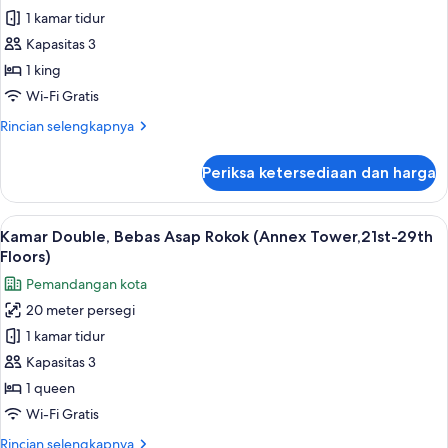
32nd
1 kamar tidur
Bebas
floors,
Millen)
Asap
Kapasitas 3
Rokok
1 king
(Annex
Wi-Fi Gratis
Tower,30th-
Rincian
Rincian selengkapnya
32nd
lebih
floors,
lanjut
Periksa ketersediaan dan harga
untuk
Millen)
Kamar,
Bebas
Lihat
Kamar Double, Bebas Asap Rokok (Ann
8
Asap
Kamar Double, Bebas Asap Rokok (Annex Tower,21st-29th
semua
Rokok
Floors)
(Annex
foto
Pemandangan kota
Tower,30th-
untuk
32nd
20 meter persegi
Kamar
floors,
1 kamar tidur
Double,
Millen)
Bebas
Kapasitas 3
Asap
1 queen
Rokok
Wi-Fi Gratis
(Annex
Rincian
Rincian selengkapnya