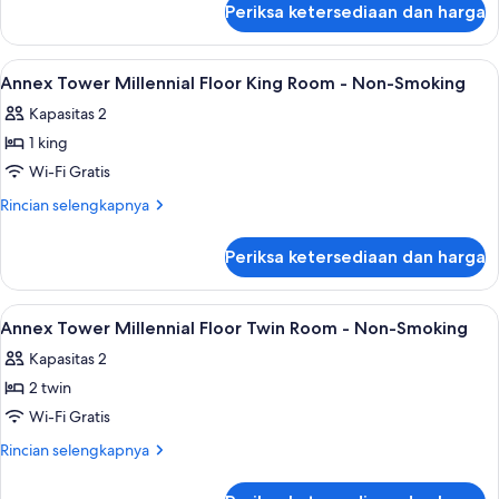
Floor
Periksa ketersediaan dan harga
untuk
Double
Annex
Room
Tower
Lihat
Brankas, ruang kerja ramah laptop, da
11
-
Millennial
Annex Tower Millennial Floor King Room - Non-Smoking
semua
Floor
Non-
Kapasitas 2
Double
foto
Smoking
Room
1 king
untuk
-
Annex
Wi-Fi Gratis
Non-
Tower
Smoking
Rincian
Rincian selengkapnya
Millennial
lebih
lanjut
Floor
Periksa ketersediaan dan harga
untuk
King
Annex
Room
Tower
Lihat
Brankas, ruang kerja ramah laptop, da
10
-
Millennial
Annex Tower Millennial Floor Twin Room - Non-Smoking
semua
Floor
Non-
Kapasitas 2
King
foto
Smoking
Room
2 twin
untuk
-
Annex
Wi-Fi Gratis
Non-
Tower
Smoking
Rincian
Rincian selengkapnya
Millennial
lebih
lanjut
Floor