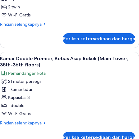
Bebas
2 twin
Asap
Wi-Fi Gratis
Rokok
Rincian
Rincian selengkapnya
(High
lebih
Floor,
lanjut
Periksa ketersediaan dan harga
Main
untuk
Kamar
Tower)
Twin,
Lihat
Brankas, ruang kerja ramah laptop, da
15
Bebas
Kamar Double Premier, Bebas Asap Rokok (Main Tower,
semua
Asap
35th-36th floors)
Rokok
foto
Pemandangan kota
(High
untuk
Floor,
21 meter persegi
Kamar
Main
1 kamar tidur
Double
Tower)
Premier,
Kapasitas 3
Bebas
1 double
Asap
Wi-Fi Gratis
Rokok
Rincian
Rincian selengkapnya
(Main
lebih
Tower,
lanjut
Periksa ketersediaan dan harga