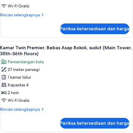
Asap
Wi-Fi Gratis
Rokok
Rincian
Rincian selengkapnya
(Annex
lebih
Tower,
lanjut
Periksa ketersediaan dan harga
untuk
9th-
Kamar
14th
Twin,
Lihat
Kamar Twin Premier, Bebas Asap Rokok,
Floors)
14
Bebas
Kamar Twin Premier, Bebas Asap Rokok, sudut (Main Tower,
semua
Asap
35th-36th floors)
Rokok
foto
Pemandangan kota
(Annex
untuk
Tower,
27 meter persegi
Kamar
9th-
1 kamar tidur
Twin
14th
Floors)
Premier,
Kapasitas 4
Bebas
2 twin
Asap
Wi-Fi Gratis
Rokok,
Rincian
Rincian selengkapnya
sudut
lebih
(Main
lanjut
Periksa ketersediaan dan harga
untuk
Tower,
Kamar