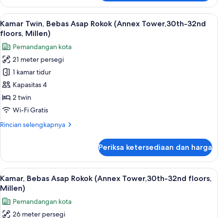
Kamar
Millen)
Double,
Lihat
Brankas, ruang kerja ramah laptop, da
11
Bebas
Kamar Twin, Bebas Asap Rokok (Annex Tower,30th-32nd
semua
Asap
floors, Millen)
Rokok
foto
Pemandangan kota
(Annex
untuk
Tower,30th-
21 meter persegi
Kamar
32nd
1 kamar tidur
Twin,
floors,
Millen)
Bebas
Kapasitas 4
Asap
2 twin
Rokok
Wi-Fi Gratis
(Annex
Rincian
Rincian selengkapnya
Tower,30th-
lebih
32nd
lanjut
Periksa ketersediaan dan harga
untuk
floors,
Kamar
Millen)
Twin,
Lihat
Kamar, Bebas Asap Rokok (Annex Tower,
14
Bebas
Kamar, Bebas Asap Rokok (Annex Tower,30th-32nd floors,
semua
Asap
Millen)
Rokok
foto
Pemandangan kota
(Annex
untuk
Tower,30th-
26 meter persegi
Kamar,