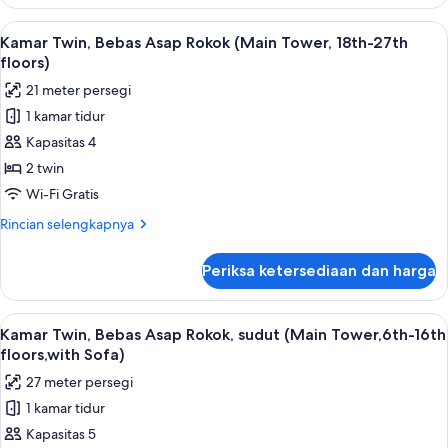
Kamar
w/
Twin,
Lihat
Brankas, ruang kerja ramah laptop, da
Sofa,
8
Bebas
Kamar Twin, Bebas Asap Rokok (Main Tower, 18th-27th
semua
Asap
19th-
floors)
Rokok,
foto
27th
21 meter persegi
sudut
untuk
floors)
(Main
1 kamar tidur
Kamar
Tower,
Kapasitas 4
Twin,
w/
Sofa,
Bebas
2 twin
19th-
Asap
Wi-Fi Gratis
27th
Rokok
floors)
Rincian
Rincian selengkapnya
(Main
lebih
Tower,
lanjut
Periksa ketersediaan dan harga
untuk
18th-
Kamar
27th
Twin,
Lihat
Kamar Twin, Bebas Asap Rokok, sudut (
floors)
9
Bebas
Kamar Twin, Bebas Asap Rokok, sudut (Main Tower,6th-16th
semua
Asap
floors,with Sofa)
Rokok
foto
27 meter persegi
(Main
untuk
Tower,
1 kamar tidur
Kamar
18th-
Kapasitas 5
Twin,
27th