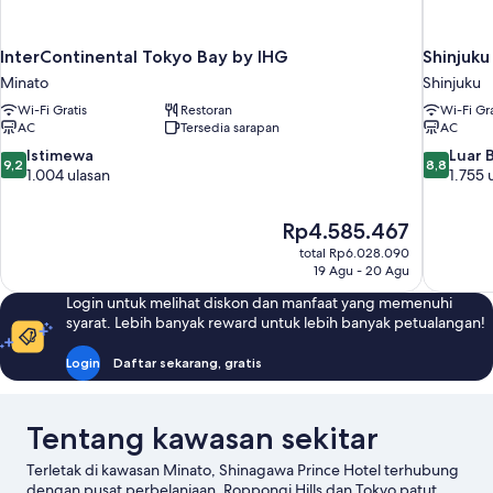
InterContinental Tokyo Bay by IHG
Shinjuku
Minato
Shinjuku
Wi-Fi Gratis
Restoran
Wi-Fi Gra
AC
Tersedia sarapan
AC
9.2
8.8
Istimewa
Luar 
9,2
8,8
dari
dari
1.004 ulasan
1.755 
10,
10,
Istimewa,
Luar
Harga
Rp4.585.467
1.004
Biasa,
sekarang
ulasan
1.755
total Rp6.028.090
Rp4.585.467
19 Agu - 20 Agu
ulasan
Login untuk melihat diskon dan manfaat yang memenuhi
syarat. Lebih banyak reward untuk lebih banyak petualangan!
Login
Daftar sekarang, gratis
Tentang kawasan sekitar
Terletak di kawasan Minato, Shinagawa Prince Hotel terhubung
dengan pusat perbelanjaan. Roppongi Hills dan Tokyo patut