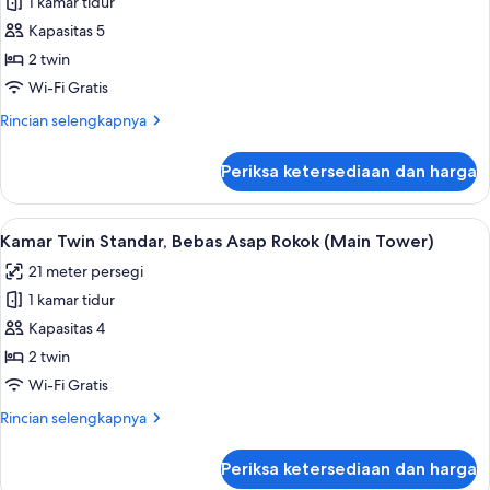
1 kamar tidur
Kamar
37th
Kapasitas 5
Twin,
floor)
Bebas
2 twin
Asap
Wi-Fi Gratis
Rokok,
Rincian
Rincian selengkapnya
sudut
lebih
(Main
lanjut
Periksa ketersediaan dan harga
untuk
Tower,
Kamar
w/ExtraBed,18-
Twin,
Lihat
Kamar Twin Standar, Bebas Asap Rokok 
26th
9
Bebas
Kamar Twin Standar, Bebas Asap Rokok (Main Tower)
semua
Asap
floors)
21 meter persegi
Rokok,
foto
sudut
1 kamar tidur
untuk
(Main
Kamar
Kapasitas 4
Tower,
Twin
w/ExtraBed,18-
2 twin
26th
Standar,
Wi-Fi Gratis
floors)
Bebas
Rincian
Rincian selengkapnya
Asap
lebih
Rokok
lanjut
Periksa ketersediaan dan harga
untuk
(Main