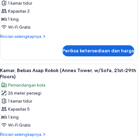
Tower,21st-
1 kamar tidur
untuk
29th
Kamar,
Kapasitas 3
Floors)
Bebas
1 king
Asap
Wi-Fi Gratis
Rokok
Rincian
Rincian selengkapnya
(Annex
lebih
Tower,8th-
lanjut
Periksa ketersediaan dan harga
untuk
20th
Kamar,
Floors)
Bebas
Lihat
Kamar, Bebas Asap Rokok (Annex Tower,
8
Asap
Kamar, Bebas Asap Rokok (Annex Tower, w/Sofa, 21st-29th
semua
Rokok
Floors)
(Annex
foto
Pemandangan kota
Tower,8th-
untuk
20th
26 meter persegi
Kamar,
Floors)
1 kamar tidur
Bebas
Asap
Kapasitas 5
Rokok
1 king
(Annex
Wi-Fi Gratis
Tower,
Rincian
Rincian selengkapnya
w/Sofa,