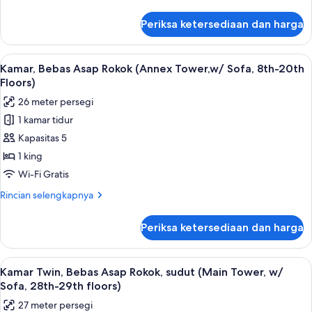
lebih
21st-
lanjut
Periksa ketersediaan dan harga
untuk
29th
Kamar,
Floors)
Bebas
Lihat
Kamar, Bebas Asap Rokok (Annex Tower,
8
Asap
Kamar, Bebas Asap Rokok (Annex Tower,w/ Sofa, 8th-20th
semua
Rokok
Floors)
(Annex
foto
26 meter persegi
Tower,
untuk
w/Sofa,
1 kamar tidur
Kamar,
21st-
Kapasitas 5
Bebas
29th
Floors)
Asap
1 king
Rokok
Wi-Fi Gratis
(Annex
Rincian
Rincian selengkapnya
Tower,w/
lebih
Sofa,
lanjut
Periksa ketersediaan dan harga
untuk
8th-
Kamar,
20th
Bebas
Lihat
Brankas, ruang kerja ramah laptop, da
Floors)
9
Asap
Kamar Twin, Bebas Asap Rokok, sudut (Main Tower, w/
semua
Rokok
Sofa, 28th-29th floors)
(Annex
foto
27 meter persegi
Tower,w/