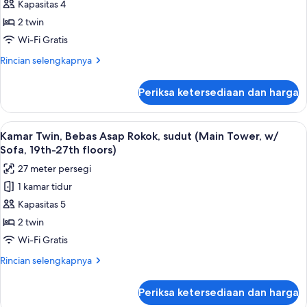
Twin,
30th-
Kapasitas 4
34th
Boleh
2 twin
floors)
Merokok
Wi-Fi Gratis
(Main
Rincian
Rincian selengkapnya
Tower,
lebih
32th
lanjut
Periksa ketersediaan dan harga
floor)
untuk
Kamar
Twin,
Lihat
Kamar Twin, Bebas Asap Rokok, sudut (
8
Boleh
Kamar Twin, Bebas Asap Rokok, sudut (Main Tower, w/
semua
Merokok
Sofa, 19th-27th floors)
(Main
foto
27 meter persegi
Tower,
untuk
32th
1 kamar tidur
Kamar
floor)
Kapasitas 5
Twin,
Bebas
2 twin
Asap
Wi-Fi Gratis
Rokok,
Rincian
Rincian selengkapnya
sudut
lebih
(Main
lanjut
Periksa ketersediaan dan harga
untuk
Tower,