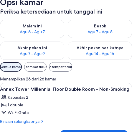
Opsi kamar
Periksa ketersediaan untuk tanggal ini
Periksa ketersediaan untuk malam ini Agu 6 - Agu 7
Periksa ketersediaan untuk be
Malam ini
Besok
Agu 6 - Agu 7
Agu 7 - Agu 8
Periksa ketersediaan untuk akhir pekan ini Agu 7 - Agu 9
Periksa ketersediaan untuk ak
Akhir pekan ini
Akhir pekan berikutnya
Agu 7 - Agu 9
Agu 14 - Agu 16
Filter
Semua kamar
1 tempat tidur
2 tempat tidur
tersedia
untuk
Menampilkan 26 dari 26 kamar
kamar
Lihat
Brankas, ruang kerja ramah laptop, da
9
Annex Tower Millennial Floor Double Room - Non-Smoking
semua
Kapasitas 2
foto
1 double
untuk
Annex
Wi-Fi Gratis
Tower
Rincian
Rincian selengkapnya
Millennial
lebih
lanjut