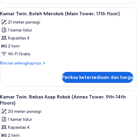
Kamar
Tower)
Twin
Lihat
Brankas, ruang kerja ramah laptop, da
9
Standar,
Kamar Twin, Boleh Merokok (Main Tower, 17th floor)
semua
Bebas
21 meter persegi
Asap
foto
Rokok
1 kamar tidur
untuk
(Main
Kamar
Kapasitas 4
Tower)
Twin,
2 twin
Boleh
Wi-Fi Gratis
Merokok
Rincian
Rincian selengkapnya
(Main
lebih
Tower,
lanjut
Periksa ketersediaan dan harga
untuk
17th
Kamar
floor)
Twin,
Lihat
Kamar Twin, Bebas Asap Rokok (Annex T
8
Boleh
Kamar Twin, Bebas Asap Rokok (Annex Tower, 9th-14th
semua
Merokok
Floors)
(Main
foto
20 meter persegi
Tower,
untuk
17th
1 kamar tidur
Kamar
floor)
Kapasitas 4
Twin,
Bebas
2 twin