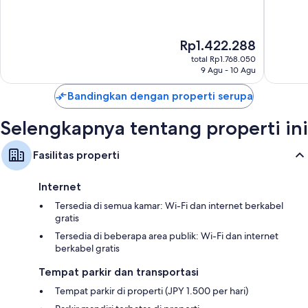
rambut
10,
10,
Luar
Luar
Televisi layar datar 32-inci dengan TV satelit
Biasa,
Biasa,
Lemari dan ruang baju, lemari es, dan ketel listrik
Harga
Rp1.422.288
1.066
1.945
sekarang
ulasan
ulasan
total Rp1.768.050
Rp1.422.288
9 Agu - 10 Agu
Bandingkan dengan properti serupa
Selengkapnya tentang properti ini
Fasilitas properti
Internet
Tersedia di semua kamar: Wi-Fi dan internet berkabel
gratis
Tersedia di beberapa area publik: Wi-Fi dan internet
berkabel gratis
Tempat parkir dan transportasi
Tempat parkir di properti (JPY 1.500 per hari)