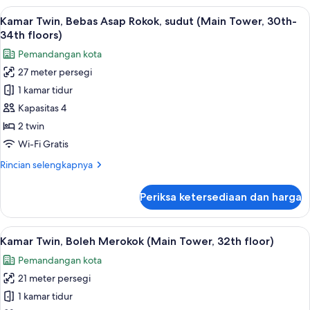
35th-
Twin
Lihat
Brankas, ruang kerja ramah laptop, da
36th
9
Premier,
Kamar Twin, Bebas Asap Rokok, sudut (Main Tower, 30th-
semua
floors)
Bebas
34th floors)
Asap
foto
Pemandangan kota
Rokok,
untuk
sudut
27 meter persegi
Kamar
(Main
1 kamar tidur
Twin,
Tower,
35th-
Bebas
Kapasitas 4
36th
Asap
2 twin
floors)
Rokok,
Wi-Fi Gratis
sudut
Rincian
Rincian selengkapnya
(Main
lebih
Tower,
lanjut
Periksa ketersediaan dan harga
untuk
30th-
Kamar
34th
Twin,
Lihat
Brankas, ruang kerja ramah laptop, da
floors)
10
Bebas
Kamar Twin, Boleh Merokok (Main Tower, 32th floor)
semua
Asap
Pemandangan kota
Rokok,
foto
sudut
21 meter persegi
untuk
(Main
Kamar
1 kamar tidur
Tower,