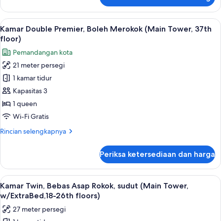
untuk
35th-
Kamar
36th
Double
Lihat
Brankas, ruang kerja ramah laptop, da
floors)
15
Premier,
Kamar Double Premier, Boleh Merokok (Main Tower, 37th
semua
Bebas
floor)
Asap
foto
Pemandangan kota
Rokok
untuk
(Main
21 meter persegi
Kamar
Tower,
1 kamar tidur
Double
35th-
36th
Premier,
Kapasitas 3
floors)
Boleh
1 queen
Merokok
Wi-Fi Gratis
(Main
Rincian
Rincian selengkapnya
Tower,
lebih
37th
lanjut
Periksa ketersediaan dan harga
untuk
floor)
Kamar
Double
Lihat
Kamar Twin, Bebas Asap Rokok, sudut (
8
Premier,
Kamar Twin, Bebas Asap Rokok, sudut (Main Tower,
semua
Boleh
w/ExtraBed,18-26th floors)
Merokok
foto
27 meter persegi
(Main
untuk
Tower,