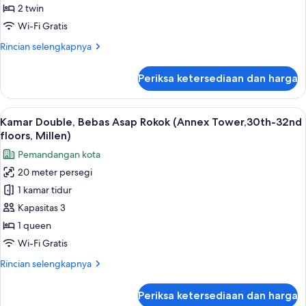
floors)
Bebas
2 twin
Asap
Wi-Fi Gratis
Rokok,
Rincian
Rincian selengkapnya
sudut
lebih
(Main
lanjut
Periksa ketersediaan dan harga
untuk
Tower,6th-
Kamar
16th
Twin,
Lihat
Brankas, ruang kerja ramah laptop, da
floors,with
13
Bebas
Kamar Double, Bebas Asap Rokok (Annex Tower,30th-32nd
semua
Asap
Sofa)
floors, Millen)
Rokok,
foto
Pemandangan kota
sudut
untuk
(Main
20 meter persegi
Kamar
Tower,6th-
1 kamar tidur
Double,
16th
floors,with
Bebas
Kapasitas 3
Sofa)
Asap
1 queen
Rokok
Wi-Fi Gratis
(Annex
Rincian
Rincian selengkapnya
Tower,30th-
lebih
32nd
lanjut
Periksa ketersediaan dan harga
untuk
floors,