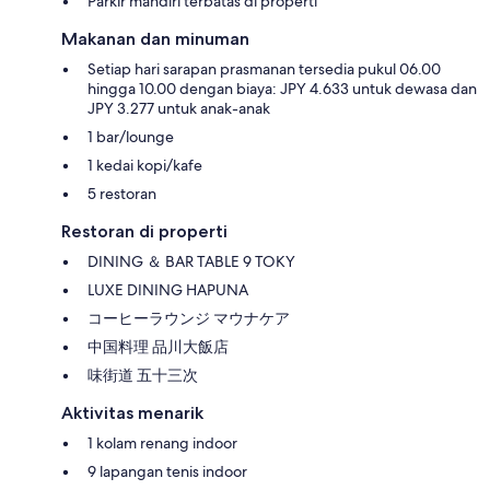
Parkir mandiri terbatas di properti
Makanan dan minuman
Setiap hari sarapan prasmanan tersedia pukul 06.00
hingga 10.00 dengan biaya: JPY 4.633 untuk dewasa dan
JPY 3.277 untuk anak-anak
1 bar/lounge
1 kedai kopi/kafe
5 restoran
Restoran di properti
DINING ＆ BAR TABLE 9 TOKY
LUXE DINING HAPUNA
コーヒーラウンジ マウナケア
中国料理 品川大飯店
味街道 五十三次
Aktivitas menarik
1 kolam renang indoor
9 lapangan tenis indoor