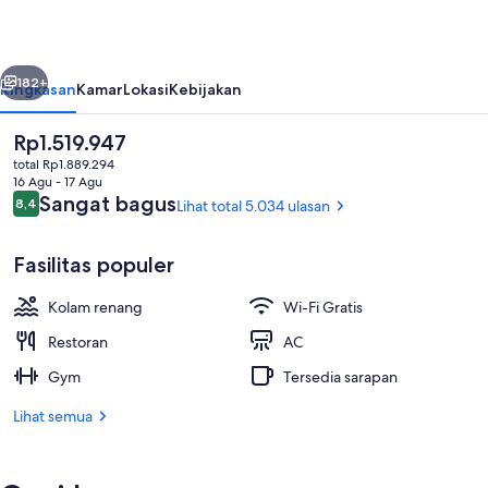
belumnya
Berikutnya
182+
Ringkasan
Kamar
Lokasi
Kebijakan
Harga
Rp1.519.947
saat
total Rp1.889.294
ini
16 Agu - 17 Agu
Rp1.519.947
Ulasan
Sangat bagus
8,4
Lihat total 5.034 ulasan
8,4 dari 10
Fasilitas populer
Kolam renang
Wi-Fi Gratis
Restoran
Restoran
AC
Gym
Tersedia sarapan
Lihat semua