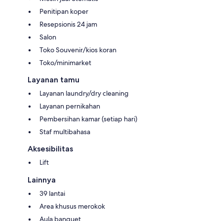
Penitipan koper
Resepsionis 24 jam
Salon
Toko Souvenir/kios koran
Toko/minimarket
Layanan tamu
Layanan laundry/dry cleaning
Layanan pernikahan
Pembersihan kamar (setiap hari)
Staf multibahasa
Aksesibilitas
Lift
Lainnya
39 lantai
Area khusus merokok
Aula banquet