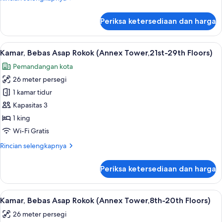
Tower,21st-
lebih
29th
lanjut
Periksa ketersediaan dan harga
untuk
Floors)
Kamar
Double,
Lihat
Kamar, Bebas Asap Rokok (Annex Towe
9
Bebas
Kamar, Bebas Asap Rokok (Annex Tower,21st-29th Floors)
semua
Asap
Pemandangan kota
Rokok
foto
(Annex
26 meter persegi
untuk
Tower,21st-
Kamar,
1 kamar tidur
29th
Bebas
Floors)
Kapasitas 3
Asap
1 king
Rokok
Wi-Fi Gratis
(Annex
Rincian
Rincian selengkapnya
Tower,21st-
lebih
29th
lanjut
Periksa ketersediaan dan harga
Floors)
untuk
Kamar,
Bebas
Lihat
Kamar, Bebas Asap Rokok (Annex Tower,
9
Asap
Kamar, Bebas Asap Rokok (Annex Tower,8th-20th Floors)
semua
Rokok
26 meter persegi
(Annex
foto