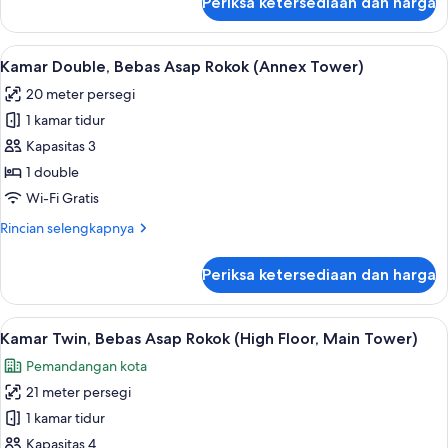
Periksa ketersediaan dan harga
untuk
Twin
Annex
Room
Tower
Lihat
Kamar Double, Bebas Asap Rokok (Anne
9
-
Millennial
Kamar Double, Bebas Asap Rokok (Annex Tower)
semua
Floor
Non-
20 meter persegi
Twin
foto
Smoking
Room
1 kamar tidur
untuk
-
Kamar
Kapasitas 3
Non-
Double,
Smoking
1 double
Bebas
Wi-Fi Gratis
Asap
Rincian
Rincian selengkapnya
Rokok
lebih
(Annex
lanjut
Periksa ketersediaan dan harga
untuk
Tower)
Kamar
Double,
Lihat
Brankas, ruang kerja ramah laptop, da
10
Bebas
Kamar Twin, Bebas Asap Rokok (High Floor, Main Tower)
semua
Asap
Pemandangan kota
Rokok
foto
(Annex
21 meter persegi
untuk
Tower)
Kamar
1 kamar tidur
Twin,
Kapasitas 4