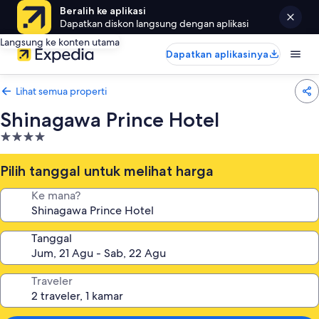
Beralih ke aplikasi
Dapatkan diskon langsung dengan aplikasi
Langsung ke konten utama
Dapatkan aplikasinya
Lihat semua properti
Shinagawa Prince Hotel
Properti
bintang
4.0
Pilih tanggal untuk melihat harga
Ke mana?
Tanggal
Traveler