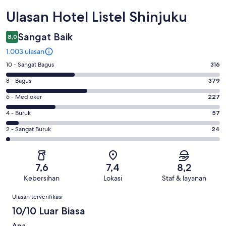
Ulasan
Ulasan Hotel Listel Shinjuku
Sangat Baik
8,0
1.003 ulasan
Penilaian
10 - Sangat Bagus
316
10
Penilaian
8 - Bagus
379
-
8
Sangat
Penilaian
6 - Medioker
227
-
Bagus.
6
Bagus.
Penilaian
4 - Buruk
57
316
-
379
4
dari
Medioker.
Penilaian
2 - Sangat Buruk
24
dari
-
1003
227
2
1003
Buruk.
ulasan
dari
-
ulasan
57
1003
Sangat
dari
7,6
7,4
8,2
ulasan
Buruk.
1003
Kebersihan
Lokasi
Staf & layanan
24
ulasan
Ulasan
dari
Ulasan terverifikasi
1003
10/10 Luar Biasa
ulasan
Ana