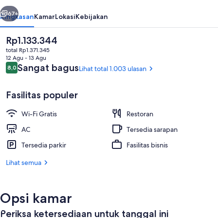
belumnya
Berikutnya
67+
Ringkasan
Kamar
Lokasi
Kebijakan
Harga
Rp1.133.344
saat
total Rp1.371.345
ini
12 Agu - 13 Agu
Rp1.133.344
Ulasan
Sangat bagus
8,0
Lihat total 1.003 ulasan
8,0 dari 10
Fasilitas populer
Wi-Fi Gratis
Restoran
Melayani sarapan, makan siang, dan
AC
Tersedia sarapan
Tersedia parkir
Fasilitas bisnis
Lihat semua
Opsi kamar
Periksa ketersediaan untuk tanggal ini