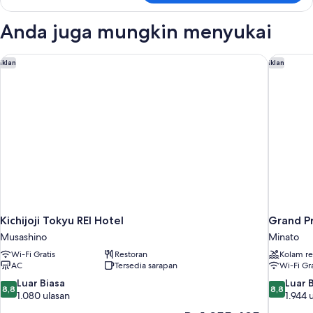
Rokok
Kamar
Double
Anda juga mungkin menyukai
Standar,
Bebas
Asap
Kichijoji Tokyu REI Hotel
Grand Pr
Iklan
Iklan
Rokok
Kichijoji Tokyu REI Hotel
Grand P
Musashino
Minato
Wi-Fi Gratis
Restoran
Kolam r
AC
Tersedia sarapan
Wi-Fi Gra
8.8
8.8
Luar Biasa
Luar 
8,8
8,8
dari
dari
1.080 ulasan
1.944 
10,
10,