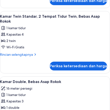
Periksa ketersediaan dan harga
untuk
Twin,
Kamar
Bebas
Twin
Lihat
Meja kerja, tirai kedap cahaya, setrika
10
Asap
Standar,
Kamar Twin Standar, 2 Tempat Tidur Twin, Bebas Asap
semua
2
Rokok
Rokok
Tempat
foto
1 kamar tidur
Tidur
untuk
Twin,
Kapasitas 4
Kamar
Bebas
2 twin
Twin
Asap
Rokok
Standar,
Wi-Fi Gratis
2
Rincian
Rincian selengkapnya
Tempat
lebih
lanjut
Tidur
Periksa ketersediaan dan harga
untuk
Twin,
Kamar
Bebas
Twin
Lihat
Meja kerja, tirai kedap cahaya, setrika
11
Asap
Standar,
Kamar Double, Bebas Asap Rokok
semua
2
Rokok
16 meter persegi
Tempat
foto
Tidur
1 kamar tidur
untuk
Twin,
Kamar
Kapasitas 3
Bebas
Double,
Asap
1 double