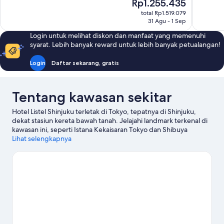
Harga
Rp1.255.435
Luar
Luar
sekarang
total Rp1.519.079
Biasa,
Biasa,
Rp1.255.435
31 Agu - 1 Sep
1.080
1.944
ulasan
ulasan
Login untuk melihat diskon dan manfaat yang memenuhi
syarat. Lebih banyak reward untuk lebih banyak petualangan!
Login
Daftar sekarang, gratis
Tentang kawasan sekitar
Hotel Listel Shinjuku terletak di Tokyo, tepatnya di Shinjuku,
dekat stasiun kereta bawah tanah. Jelajahi landmark terkenal di
kawasan ini, seperti Istana Kekaisaran Tokyo dan Shibuya
Crossing, atau nikmati budayanya dengan singgah di Museum
Lihat selengkapnya
Ghibli. Ingin menikmati suatu kegiatan atau permainan? Coba
periksa National Stadium atau Kubah Tokyo.
Kunjungi panduan
perjalanan kami untuk Tokyo