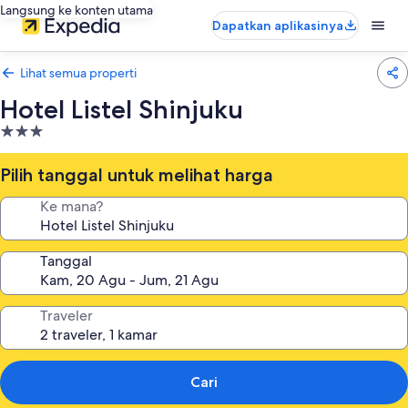
Langsung ke konten utama
Dapatkan aplikasinya
Lihat semua properti
Hotel Listel Shinjuku
Properti
bintang
3.0
Pilih tanggal untuk melihat harga
Ke mana?
Tanggal
Traveler
Cari