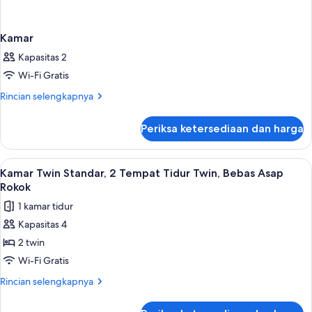
Kamar
Kapasitas 2
Wi-Fi Gratis
Rincian
Rincian selengkapnya
lebih
lanjut
Periksa ketersediaan dan harga
untuk
Kamar
Lihat
Meja kerja, tirai kedap cahaya, setrika
11
Kamar Twin Standar, 2 Tempat Tidur Twin, Bebas Asap
semua
Rokok
foto
1 kamar tidur
untuk
Kapasitas 4
Kamar
2 twin
Twin
Standar,
Wi-Fi Gratis
2
Rincian
Rincian selengkapnya
Tempat
lebih
lanjut
Tidur