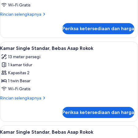
Rokok
Bebas
Wi-Fi Gratis
Asap
Rincian
Rincian selengkapnya
Rokok
lebih
lanjut
Periksa ketersediaan dan harga
untuk
Kamar
Double,
Lihat
Meja kerja, tirai kedap cahaya, setrika
7
Bebas
Kamar Single Standar, Bebas Asap Rokok
semua
Asap
13 meter persegi
Rokok
foto
1 kamar tidur
untuk
Kamar
Kapasitas 2
Single
1 twin Besar
Standar,
Wi-Fi Gratis
Bebas
Rincian
Rincian selengkapnya
Asap
lebih
Rokok
lanjut
Periksa ketersediaan dan harga
untuk
Kamar
Single
Lihat
Meja kerja, tirai kedap cahaya, setrika
6
Standar,
Kamar Single Standar, Bebas Asap Rokok
semua
Bebas