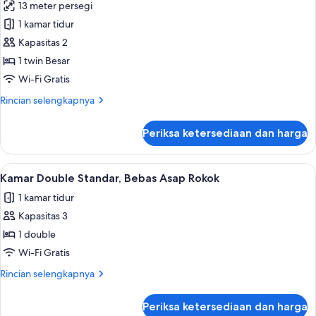
13 meter persegi
Asap
foto
Rokok
1 kamar tidur
untuk
Kamar
Kapasitas 2
Single
1 twin Besar
Standar,
Wi-Fi Gratis
Bebas
Rincian
Rincian selengkapnya
Asap
lebih
Rokok
lanjut
Periksa ketersediaan dan harga
untuk
Kamar
Single
Lihat
Meja kerja, tirai kedap cahaya, setrika
11
Standar,
Kamar Double Standar, Bebas Asap Rokok
semua
Bebas
1 kamar tidur
Asap
foto
Rokok
Kapasitas 3
untuk
Kamar
1 double
Double
Wi-Fi Gratis
Standar,
Rincian
Rincian selengkapnya
Bebas
lebih
Asap
lanjut
Periksa ketersediaan dan harga
untuk