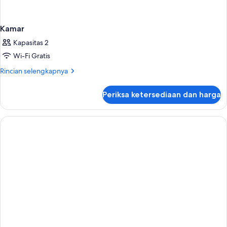
Kamar
Kapasitas 2
Wi-Fi Gratis
Rincian
Rincian selengkapnya
lebih
lanjut
Periksa ketersediaan dan harga
untuk
Kamar