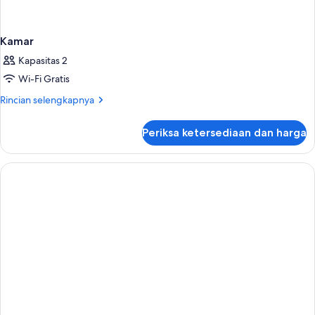
Kamar
Kapasitas 2
Wi-Fi Gratis
Rincian
Rincian selengkapnya
lebih
lanjut
Periksa ketersediaan dan harga
untuk
Kamar