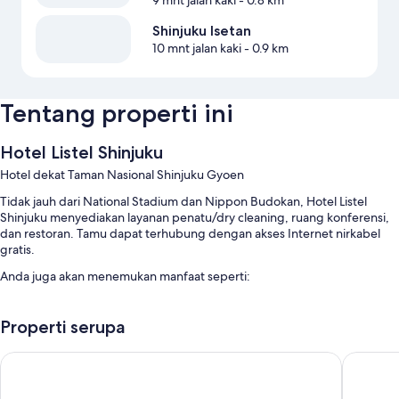
9 mnt jalan kaki
- 0.8 km
Shinjuku Isetan
10 mnt jalan kaki
- 0.9 km
Tentang properti ini
Hotel Listel Shinjuku
Hotel dekat Taman Nasional Shinjuku Gyoen
Tidak jauh dari National Stadium dan Nippon Budokan, Hotel Listel
Shinjuku menyediakan layanan penatu/dry cleaning, ruang konferensi,
dan restoran. Tamu dapat terhubung dengan akses Internet nirkabel
gratis.
Anda juga akan menemukan manfaat seperti:
Sarapan prasmanan (biaya tambahan), parkir di properti, dan aula
perjamuan
Properti serupa
2 ruang rapat, resepsionis 24 jam, dan brankas di resepsionis
Premier Hotel Cabin Shinjuku
E Hotel 
Aula pertemuan, staf multibahasa, dan mesin jual otomatis
Ulasan tamu membeirkan skor yang bagus untuk kondisi