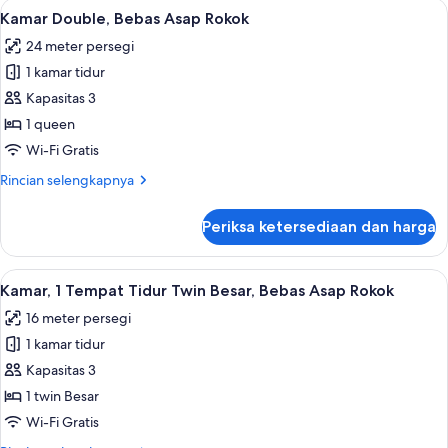
Lihat
Brankas, meja kerja, tirai kedap cahaya
4
Room
Kamar Double, Bebas Asap Rokok
semua
Smoking
24 meter persegi
foto
1 kamar tidur
untuk
Kamar
Kapasitas 3
Double,
1 queen
Bebas
Wi-Fi Gratis
Asap
Rincian
Rincian selengkapnya
Rokok
lebih
lanjut
Periksa ketersediaan dan harga
untuk
Kamar
Double,
Lihat
Brankas, meja kerja, tirai kedap cahaya
7
Bebas
Kamar, 1 Tempat Tidur Twin Besar, Bebas Asap Rokok
semua
Asap
16 meter persegi
Rokok
foto
1 kamar tidur
untuk
Kamar,
Kapasitas 3
1
1 twin Besar
Tempat
Wi-Fi Gratis
Tidur