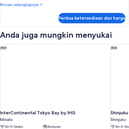
(2
Rincian
Rincian selengkapnya
Single
lebih
lanjut
beds
Periksa ketersediaan dan harga
untuk
+
Kamar
1
Triple,
Anda juga mungkin menyukai
Extra
Boleh
Merokok
bed)
(2
InterContinental Tokyo Bay by IHG
Shinjuku
Iklan
Iklan
Single
beds
+
1
Extra
bed)
InterContinental Tokyo Bay by IHG
Shinjuku
Minato
Shinjuku
Wi-Fi Gratis
Restoran
Wi-Fi Gra