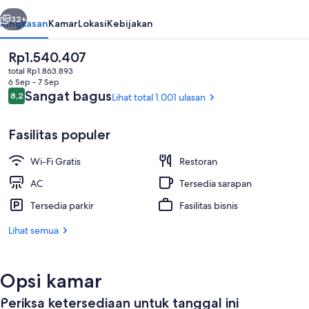
belumnya
Berikutnya
32+
Ringkasan
Kamar
Lokasi
Kebijakan
Harga
Rp1.540.407
saat
total Rp1.863.893
ini
6 Sep - 7 Sep
Rp1.540.407
Ulasan
Sangat bagus
8,2
Lihat total 1.001 ulasan
8,2 dari 10
Fasilitas populer
Wi-Fi Gratis
Restoran
Eksterior
AC
Tersedia sarapan
Tersedia parkir
Fasilitas bisnis
Lihat semua
Opsi kamar
Periksa ketersediaan untuk tanggal ini