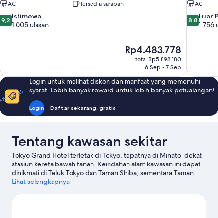
AC
Tersedia sarapan
AC
9.2
8.8
Istimewa
Luar 
9,2
8,8
dari
dari
1.005 ulasan
1.756 
10,
10,
Istimewa,
Luar
Harga
Rp4.483.778
1.005
Biasa,
sekarang
ulasan
1.756
total Rp5.898.180
Rp4.483.778
6 Sep - 7 Sep
ulasan
Login untuk melihat diskon dan manfaat yang memenuhi
syarat. Lebih banyak reward untuk lebih banyak petualangan!
Login
Daftar sekarang, gratis
Tentang kawasan sekitar
Tokyo Grand Hotel terletak di Tokyo, tepatnya di Minato, dekat
stasiun kereta bawah tanah. Keindahan alam kawasan ini dapat
dinikmati di Teluk Tokyo dan Taman Shiba, sementara Taman
Nasional Shinjuku Gyoen serta Tokyo Disney Resort® adalah
Lihat selengkapnya
objek wisata populer di sini. Ingin menikmati suatu kegiatan atau
permainan? Coba periksa Kubah Tokyo atau National Stadium.
Kunjungi panduan perjalanan kami untuk Tokyo