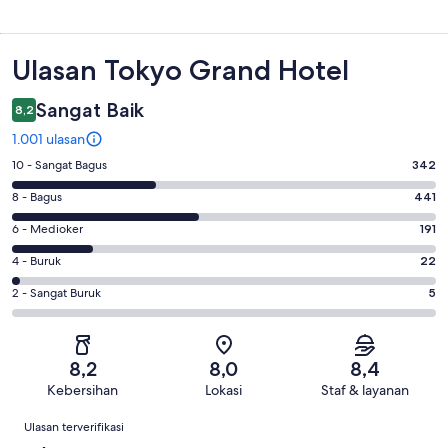
Ulasan
Ulasan Tokyo Grand Hotel
Sangat Baik
8,2
1.001 ulasan
Penilaian
10 - Sangat Bagus
342
10
Penilaian
8 - Bagus
441
-
8
Sangat
Penilaian
6 - Medioker
191
-
Bagus.
6
Bagus.
Penilaian
4 - Buruk
22
342
-
441
4
dari
Medioker.
Penilaian
2 - Sangat Buruk
5
dari
-
1001
191
2
1001
Buruk.
ulasan
dari
-
ulasan
22
1001
Sangat
dari
8,2
8,0
8,4
ulasan
Buruk.
1001
Kebersihan
Lokasi
Staf & layanan
5
ulasan
Ulasan
dari
Ulasan terverifikasi
1001