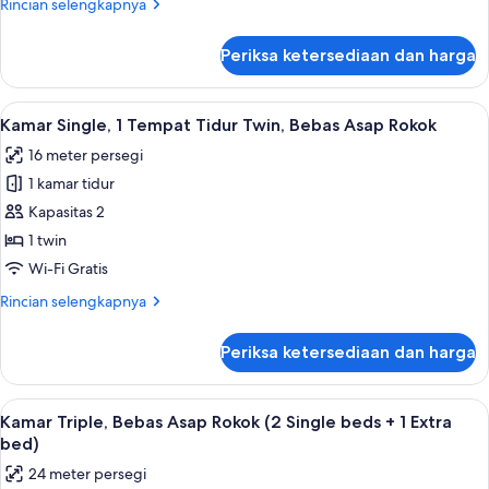
Rincian
Rincian selengkapnya
Twin
lebih
Besar,
lanjut
Periksa ketersediaan dan harga
untuk
Bebas
Kamar,
Asap
1
Lihat
Brankas, meja kerja, tirai kedap cahaya
Rokok
6
Tempat
Kamar Single, 1 Tempat Tidur Twin, Bebas Asap Rokok
semua
Tidur
16 meter persegi
Twin
foto
Besar,
1 kamar tidur
untuk
Bebas
Kamar
Kapasitas 2
Asap
Single,
Rokok
1 twin
1
Wi-Fi Gratis
Tempat
Rincian
Rincian selengkapnya
Tidur
lebih
Twin,
lanjut
Periksa ketersediaan dan harga
untuk
Bebas
Kamar
Asap
Single,
Lihat
Brankas, meja kerja, tirai kedap cahaya
Rokok
5
1
Kamar Triple, Bebas Asap Rokok (2 Single beds + 1 Extra
semua
Tempat
bed)
Tidur
foto
24 meter persegi
Twin,
untuk