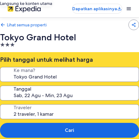
Langsung ke konten utama
Dapatkan aplikasinya
Lihat semua properti
Tokyo Grand Hotel
Properti
bintang
3.0
Pilih tanggal untuk melihat harga
Ke mana?
Tanggal
Traveler
Cari