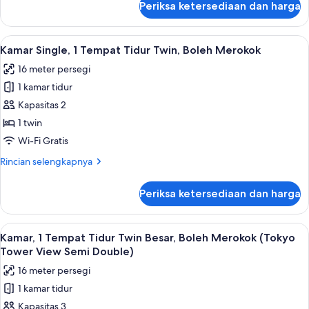
Periksa ketersediaan dan harga
untuk
Bebas
Kamar
Asap
Twin,
Lihat
Brankas, meja kerja, tirai kedap cahaya
Rokok
6
2
Kamar Single, 1 Tempat Tidur Twin, Boleh Merokok
semua
Tempat
16 meter persegi
Tidur
foto
Twin,
1 kamar tidur
untuk
Bebas
Kamar
Kapasitas 2
Asap
Single,
Rokok
1 twin
1
Wi-Fi Gratis
Tempat
Rincian
Rincian selengkapnya
Tidur
lebih
Twin,
lanjut
Periksa ketersediaan dan harga
untuk
Boleh
Kamar
Merokok
Single,
Lihat
Brankas, meja kerja, tirai kedap cahaya
6
1
Kamar, 1 Tempat Tidur Twin Besar, Boleh Merokok (Tokyo
semua
Tempat
Tower View Semi Double)
Tidur
foto
16 meter persegi
Twin,
untuk
Boleh
1 kamar tidur
Kamar,
Merokok
Kapasitas 3