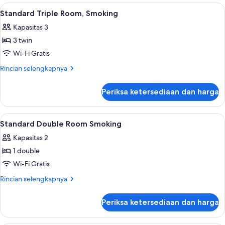
Triple
Lihat
Brankas, meja kerja, tirai kedap cahaya
1
Room,
Standard Triple Room, Smoking
semua
Smoking
Kapasitas 3
foto
3 twin
untuk
Standard
Wi-Fi Gratis
Triple
Rincian
Rincian selengkapnya
Room,
lebih
lanjut
Smoking
Periksa ketersediaan dan harga
untuk
Standard
Triple
Lihat
Brankas, meja kerja, tirai kedap cahaya
1
Room,
Standard Double Room Smoking
semua
Smoking
Kapasitas 2
foto
1 double
untuk
Standard
Wi-Fi Gratis
Double
Rincian
Rincian selengkapnya
Room
lebih
lanjut
Smoking
Periksa ketersediaan dan harga
untuk
Standard
Double