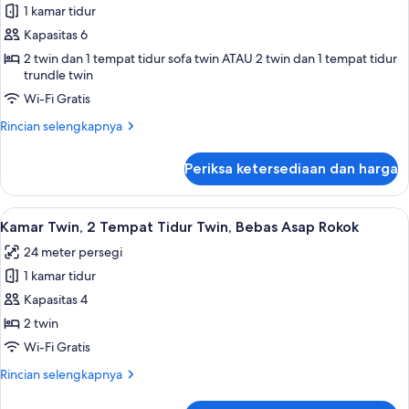
Bebas
1 kamar tidur
Kamar
Asap
Kapasitas 6
Triple,
Rokok
Bebas
2 twin dan 1 tempat tidur sofa twin ATAU 2 twin dan 1 tempat tidur
trundle twin
Asap
Wi-Fi Gratis
Rokok
(2
Rincian
Rincian selengkapnya
Single
lebih
lanjut
beds
Periksa ketersediaan dan harga
untuk
+
Kamar
1
Triple,
Lihat
Brankas, meja kerja, tirai kedap cahaya
6
Bebas
Extra
Kamar Twin, 2 Tempat Tidur Twin, Bebas Asap Rokok
semua
Asap
bed)
24 meter persegi
Rokok
foto
(2
1 kamar tidur
untuk
Single
Kamar
Kapasitas 4
beds
Twin,
+
2 twin
1
2
Wi-Fi Gratis
Extra
Tempat
bed)
Rincian
Rincian selengkapnya
Tidur
lebih
Twin,
lanjut