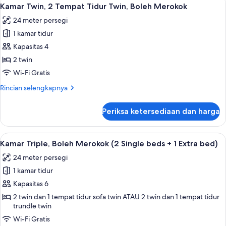
Lihat
5
Boleh
Kamar Twin, 2 Tempat Tidur Twin, Boleh Merokok
semua
Merokok
24 meter persegi
foto
1 kamar tidur
untuk
Kamar
Kapasitas 4
Twin,
2 twin
2
Wi-Fi Gratis
Tempat
Rincian
Rincian selengkapnya
Tidur
lebih
Twin,
lanjut
Periksa ketersediaan dan harga
untuk
Boleh
Kamar
Merokok
Twin,
Lihat
Brankas, meja kerja, tirai kedap cahaya
4
2
Kamar Triple, Boleh Merokok (2 Single beds + 1 Extra bed)
semua
Tempat
24 meter persegi
Tidur
foto
Twin,
1 kamar tidur
untuk
Boleh
Kamar
Kapasitas 6
Merokok
Triple,
2 twin dan 1 tempat tidur sofa twin ATAU 2 twin dan 1 tempat tidur
trundle twin
Boleh
Merokok
Wi-Fi Gratis