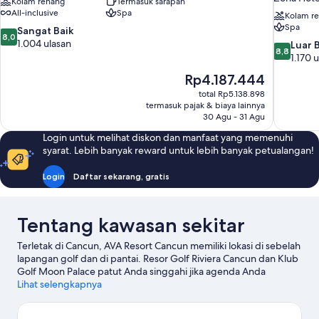
Kolam renang
Termasuk sarapan
All-inclusive
Spa
Kolam r
Spa
8.0
Sangat Baik
8,0
dari
1.004 ulasan
8.8
Luar 
8,8
10,
dari
1.170 
Sangat
10,
Harga
Rp4.187.444
Baik,
Luar
sekarang
1.004
total Rp5.138.898
Biasa,
Rp4.187.444
termasuk pajak & biaya lainnya
ulasan
1.170
30 Agu - 31 Agu
ulasan
Login untuk melihat diskon dan manfaat yang memenuhi
syarat. Lebih banyak reward untuk lebih banyak petualangan!
Login
Daftar sekarang, gratis
Tentang kawasan sekitar
Terletak di Cancun, AVA Resort Cancun memiliki lokasi di sebelah
lapangan golf dan di pantai. Resor Golf Riviera Cancun dan Klub
Golf Moon Palace patut Anda singgahi jika agenda Anda
melibatkan kegiatan seru, atau kunjungi Pantai Delfines serta
Lihat selengkapnya
Pantai Gaviota Azul jika Anda ingin menjelajahi kecantikan alam
kawasan ini. La Isla Shopping Mall dan Cancun Convention