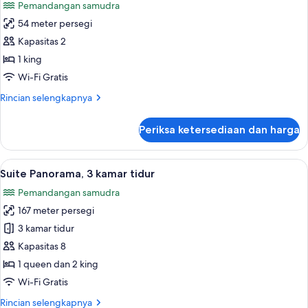
Pemandangan samudra
King,
foto
akses
54 meter persegi
untuk
difabel,
Kamar,
Kapasitas 2
tepi
tepi
laut
1 king
laut
Wi-Fi Gratis
(Central)
Rincian
Rincian selengkapnya
lebih
lanjut
Periksa ketersediaan dan harga
untuk
Kamar,
tepi
Lihat
Minibar gratis, brankas, meja kerja, d
13
laut
Suite Panorama, 3 kamar tidur
semua
(Central)
Pemandangan samudra
foto
167 meter persegi
untuk
Suite
3 kamar tidur
Panorama,
Kapasitas 8
3
1 queen dan 2 king
kamar
Wi-Fi Gratis
tidur
Rincian
Rincian selengkapnya