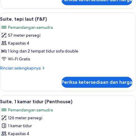
untuk
Suite
Panorama,
Lihat
Suite, tepi laut (F&F) | Pemandangan 
11
2
Suite, tepi laut (F&F)
semua
kamar
Pemandangan samudra
tidur
foto
57 meter persegi
untuk
Suite,
Kapasitas 4
tepi
1 king dan 2 tempat tidur sofa double
laut
Wi-Fi Gratis
(F&F)
Rincian
Rincian selengkapnya
lebih
lanjut
Periksa ketersediaan dan harga
untuk
Suite,
tepi
Lihat
Suite, 1 kamar tidur (Penthouse) | Mini
13
laut
Suite, 1 kamar tidur (Penthouse)
semua
(F&F)
Pemandangan samudra
foto
126 meter persegi
untuk
Suite,
1 kamar tidur
1
Kapasitas 4