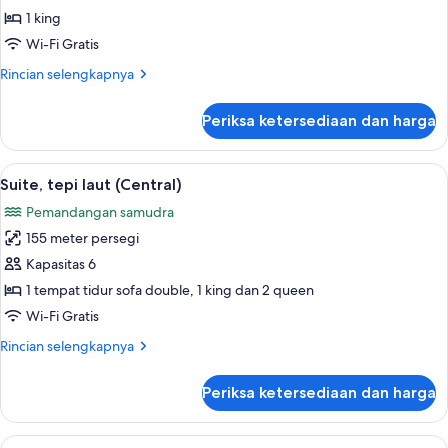
kamar
1 king
tidur
Wi-Fi Gratis
(Penthouse)
Rincian
Rincian selengkapnya
lebih
lanjut
Periksa ketersediaan dan harga
untuk
Suite,
1
Lihat
Suite, tepi laut (Central) | Minibar gra
11
kamar
Suite, tepi laut (Central)
semua
tidur
Pemandangan samudra
(Penthouse)
foto
155 meter persegi
untuk
Suite,
Kapasitas 6
tepi
1 tempat tidur sofa double, 1 king dan 2 queen
laut
Wi-Fi Gratis
(Central)
Rincian
Rincian selengkapnya
lebih
lanjut
Periksa ketersediaan dan harga
untuk
Suite,
tepi
Lihat
Suite, 2 kamar tidur, tepi laut (Gala) |