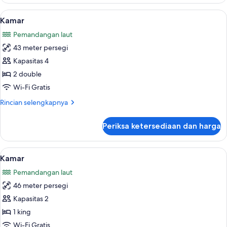
Kamar
Lihat
Minibar gratis, brankas, meja kerja, d
5
Kamar
semua
Pemandangan laut
foto
43 meter persegi
untuk
Kamar
Kapasitas 4
2 double
Wi-Fi Gratis
Rincian
Rincian selengkapnya
lebih
lanjut
Periksa ketersediaan dan harga
untuk
Kamar
Lihat
Minibar gratis, brankas, meja kerja, d
6
Kamar
semua
Pemandangan laut
foto
46 meter persegi
untuk
Kamar
Kapasitas 2
1 king
Wi-Fi Gratis