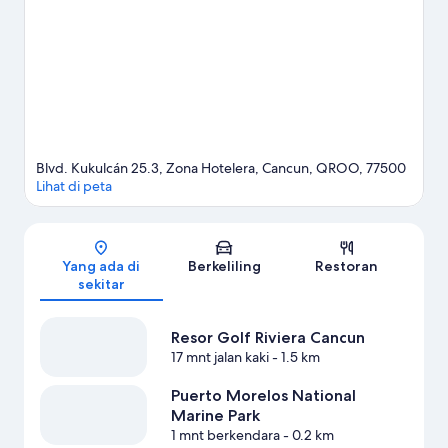
Center adalah tempat-tempat lain yang juga sebaiknya tidak
dilewatkan.
Kunjungi panduan perjalanan kami untuk Cancun
Lihat Resor lainnya di Cancun
Blvd. Kukulcán 25.3, Zona Hotelera, Cancun, QROO, 77500
Lihat di peta
Peta
Yang ada di
Berkeliling
Restoran
sekitar
Resor Golf Riviera Cancun
17 mnt jalan kaki
- 1.5 km
Puerto Morelos National
Marine Park
1 mnt berkendara
- 0.2 km