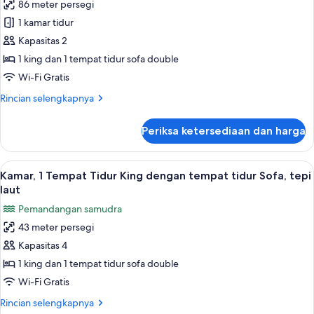
86 meter persegi
untuk
Suite,
1 kamar tidur
1
Kapasitas 2
kamar
1 king dan 1 tempat tidur sofa double
tidur,
Wi-Fi Gratis
tepi
Rincian
Rincian selengkapnya
laut
lebih
(Gala)
lanjut
Periksa ketersediaan dan harga
untuk
Suite,
1
Lihat
Minibar gratis, brankas, meja kerja, d
14
kamar
Kamar, 1 Tempat Tidur King dengan tempat tidur Sofa, tepi
semua
tidur,
laut
tepi
foto
Pemandangan samudra
laut
untuk
(Gala)
43 meter persegi
Kamar,
Kapasitas 4
1
Tempat
1 king dan 1 tempat tidur sofa double
Tidur
Wi-Fi Gratis
King
Rincian
Rincian selengkapnya
dengan