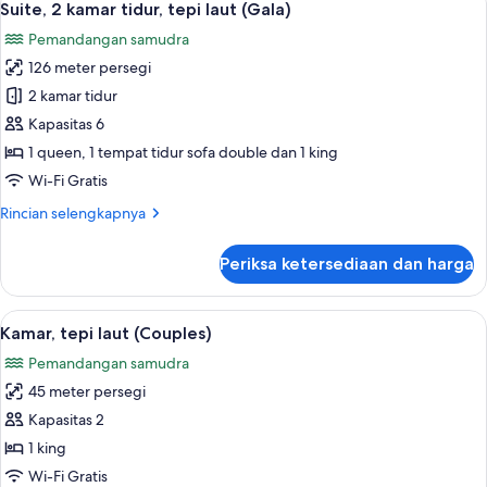
13
laut
Suite, 2 kamar tidur, tepi laut (Gala)
semua
(Central)
Pemandangan samudra
foto
126 meter persegi
untuk
Suite,
2 kamar tidur
2
Kapasitas 6
kamar
1 queen, 1 tempat tidur sofa double dan 1 king
tidur,
Wi-Fi Gratis
tepi
Rincian
Rincian selengkapnya
laut
lebih
(Gala)
lanjut
Periksa ketersediaan dan harga
untuk
Suite,
2
Lihat
Kamar, tepi laut (Couples) | Minibar gr
10
kamar
Kamar, tepi laut (Couples)
semua
tidur,
Pemandangan samudra
tepi
foto
laut
45 meter persegi
untuk
(Gala)
Kamar,
Kapasitas 2
tepi
1 king
laut
Wi-Fi Gratis