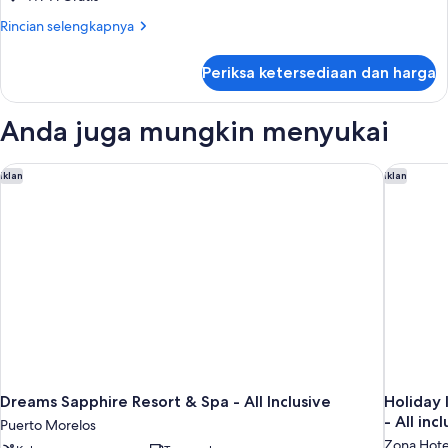
Rincian
Rincian selengkapnya
lebih
lanjut
Periksa ketersediaan dan harga
untuk
Kamar
Anda juga mungkin menyukai
Dreams Sapphire Resort & Spa - All Inclusive
Holiday 
Iklan
Iklan
Dreams Sapphire Resort & Spa - All Inclusive
Holiday 
- All inc
Puerto Morelos
Zona Hote