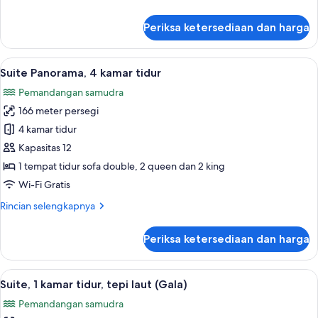
lebih
lanjut
Periksa ketersediaan dan harga
untuk
Suite
Panorama,
Lihat
Minibar gratis, brankas, meja kerja, d
13
3
Suite Panorama, 4 kamar tidur
semua
kamar
Pemandangan samudra
tidur
foto
166 meter persegi
untuk
Suite
4 kamar tidur
Panorama,
Kapasitas 12
4
1 tempat tidur sofa double, 2 queen dan 2 king
kamar
Wi-Fi Gratis
tidur
Rincian
Rincian selengkapnya
lebih
lanjut
Periksa ketersediaan dan harga
untuk
Suite
Panorama,
Lihat
Televisi LED 65-inci dengan saluran TV
11
4
Suite, 1 kamar tidur, tepi laut (Gala)
semua
kamar
Pemandangan samudra
tidur
foto