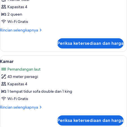
2
Kapasitas 4
Tempat
2 queen
Tidur
Wi-Fi Gratis
Queen,
Rincian
Rincian selengkapnya
tepi
lebih
laut
lanjut
Periksa ketersediaan dan harga
(Adult
untuk
Kamar,
Only)
2
Lihat
Minibar gratis, brankas, meja kerja, d
9
Tempat
Kamar
semua
Tidur
Pemandangan laut
Queen,
foto
tepi
43 meter persegi
untuk
laut
Kamar
Kapasitas 4
(Adult
Only)
1 tempat tidur sofa double dan 1 king
Wi-Fi Gratis
Rincian
Rincian selengkapnya
lebih
lanjut
Periksa ketersediaan dan harga
untuk