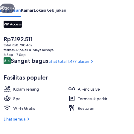
belumnya
Berikutnya
204+
Ringkasan
Kamar
Lokasi
Kebijakan
VIP Access
Harga
Rp7.192.511
saat
total Rp8.790.452
ini
termasuk pajak & biaya lainnya
Rp7.192.511
6 Sep - 7 Sep
Ulasan
Sangat bagus
8,4
Lihat total 1.477 ulasan
8,4 dari 10
Suite, tepi laut (F&F) | Minibar gratis,
Fasilitas populer
Kolam renang
All-inclusive
Spa
Termasuk parkir
Wi-Fi Gratis
Restoran
Lihat semua