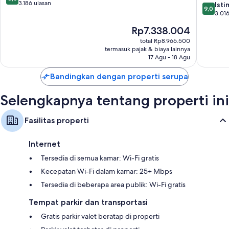
dari
3.186 ulasan
-
9.0
Ist
9,0
10,
All
dari
3.016
Luar
Inclusiv
10,
Harga
Rp7.338.004
Biasa,
Zona
Istimew
sekarang
3.186
Hoteler
3.016
total Rp8.966.500
Rp7.338.004
ulasan
termasuk pajak & biaya lainnya
ulasan
17 Agu - 18 Agu
Bandingkan dengan properti serupa
Selengkapnya tentang properti ini
Fasilitas properti
Internet
Tersedia di semua kamar: Wi-Fi gratis
Kecepatan Wi-Fi dalam kamar: 25+ Mbps
Tersedia di beberapa area publik: Wi-Fi gratis
Tempat parkir dan transportasi
Gratis parkir valet beratap di properti