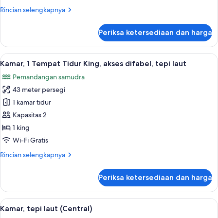
(Couples)
Rincian
Rincian selengkapnya
lebih
lanjut
Periksa ketersediaan dan harga
untuk
Kamar,
tepi
Lihat
Minibar gratis, brankas, meja kerja, d
9
laut
Kamar, 1 Tempat Tidur King, akses difabel, tepi laut
semua
(Couples)
Pemandangan samudra
foto
43 meter persegi
untuk
Kamar,
1 kamar tidur
1
Kapasitas 2
Tempat
1 king
Tidur
Wi-Fi Gratis
King,
Rincian
Rincian selengkapnya
akses
lebih
difabel,
lanjut
Periksa ketersediaan dan harga
tepi
untuk
Kamar,
laut
1
Lihat
Kamar, tepi laut (Central) | Minibar gr
14
Tempat
Kamar, tepi laut (Central)
semua
Tidur