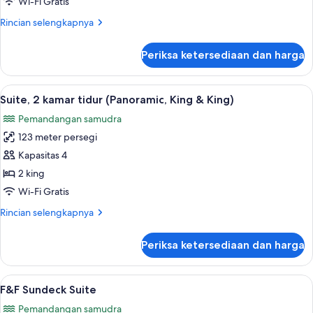
Wi-Fi Gratis
Tidur
Rincian
Rincian selengkapnya
Queen,
lebih
tepi
lanjut
Periksa ketersediaan dan harga
untuk
laut
Kamar,
2
Lihat
Suite, 2 kamar tidur (Panoramic, King &
13
Tempat
Suite, 2 kamar tidur (Panoramic, King & King)
semua
Tidur
Pemandangan samudra
Queen,
foto
tepi
123 meter persegi
untuk
laut
Suite,
Kapasitas 4
2
2 king
kamar
Wi-Fi Gratis
tidur
Rincian
Rincian selengkapnya
(Panoramic,
lebih
King
lanjut
Periksa ketersediaan dan harga
untuk
&
Suite,
King)
2
Lihat
F&F Sundeck Suite | Minibar gratis, br
15
kamar
F&F Sundeck Suite
semua
tidur
Pemandangan samudra
(Panoramic,