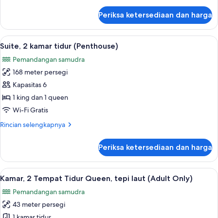
lebih
tempat
lanjut
Periksa ketersediaan dan harga
untuk
tidur
Kamar,
Sofa,
1
Lihat
Suite, 2 kamar tidur (Penthouse) | Are
tepi
17
Tempat
Suite, 2 kamar tidur (Penthouse)
semua
Tidur
laut
Pemandangan samudra
King
foto
dengan
168 meter persegi
untuk
tempat
Suite,
Kapasitas 6
tidur
2
Sofa,
1 king dan 1 queen
tepi
kamar
Wi-Fi Gratis
laut
tidur
Rincian
Rincian selengkapnya
(Penthouse)
lebih
lanjut
Periksa ketersediaan dan harga
untuk
Suite,
2
Lihat
Minibar gratis, brankas, meja kerja, d
5
kamar
Kamar, 2 Tempat Tidur Queen, tepi laut (Adult Only)
semua
tidur
Pemandangan samudra
(Penthouse)
foto
43 meter persegi
untuk
Kamar,
1 kamar tidur