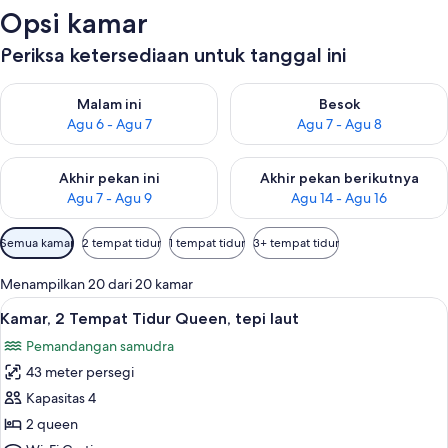
Opsi kamar
Periksa ketersediaan untuk tanggal ini
Periksa ketersediaan untuk malam ini Agu 6 - Agu 7
Periksa ketersediaan untuk be
Malam ini
Besok
Agu 6 - Agu 7
Agu 7 - Agu 8
Periksa ketersediaan untuk akhir pekan ini Agu 7 - Agu 9
Periksa ketersediaan untuk ak
Akhir pekan ini
Akhir pekan berikutnya
Agu 7 - Agu 9
Agu 14 - Agu 16
Filter
Semua kamar
2 tempat tidur
1 tempat tidur
3+ tempat tidur
tersedia
untuk
Menampilkan 20 dari 20 kamar
kamar
Lihat
Kamar, 2 Tempat Tidur Queen, tepi laut
10
Kamar, 2 Tempat Tidur Queen, tepi laut
semua
Pemandangan samudra
foto
43 meter persegi
untuk
Kamar,
Kapasitas 4
2
2 queen
Tempat