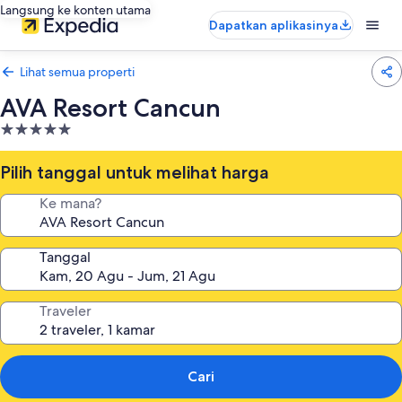
Langsung ke konten utama
Dapatkan aplikasinya
Lihat semua properti
AVA Resort Cancun
Properti
bintang
5.0
Pilih tanggal untuk melihat harga
Ke mana?
Tanggal
Traveler
Cari