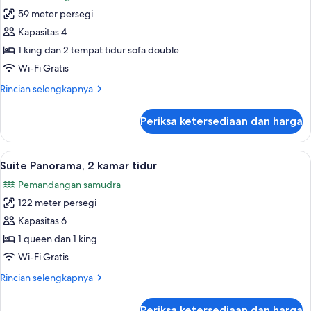
foto
King
59 meter persegi
untuk
&
F&F
Kapasitas 4
King)
Sundeck
1 king dan 2 tempat tidur sofa double
Suite
Wi-Fi Gratis
Rincian
Rincian selengkapnya
lebih
lanjut
Periksa ketersediaan dan harga
untuk
F&F
Sundeck
Lihat
Pemandangan dari kamar
16
Suite
Suite Panorama, 2 kamar tidur
semua
Pemandangan samudra
foto
122 meter persegi
untuk
Suite
Kapasitas 6
Panorama,
1 queen dan 1 king
2
Wi-Fi Gratis
kamar
Rincian
Rincian selengkapnya
tidur
lebih
lanjut
Periksa ketersediaan dan harga