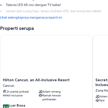
Televisi LED 65-inci dengan TV kabel
Lemari dan ruang baju, lampu bohlam LED, dan komputer tablet
Lihat selengkapnya mengenai properti ini
Properti serupa
Hilton Cancun, an All-Inclusive Resort
Secrets T
Hilton
Secrets
Hilton Cancun, an All-Inclusive Resort
Secret
Cancun,
The
Inclusi
Cancun
an
Vine
Zona Ho
Di pantai pribadi
Kolam renang
All-
Cancun
All-inclusive
Ramah hewan
Inclusive
-
Kolam
peliharaan
Spa
Resort
Adults
8.6
Cancun
Luar Biasa
Only
8,6