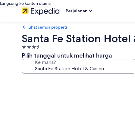
Langsung ke konten utama
Perjalanan
Lihat semua properti
Santa Fe Station Hotel
Properti
bintang
Pilih tanggal untuk melihat harga
3.5
Ke mana?
Galeri
foto
untuk
Santa
Fe
Station
Hotel