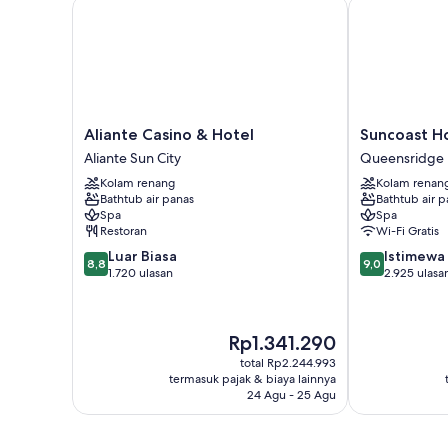
Aliante Casino & Hotel
Suncoast Hot
Aliante
Suncoast
Aliante Casino & Hotel
Suncoast Ho
Casino
Hotel
Aliante Sun City
Queensridge
&
and
Kolam renang
Kolam renan
Hotel
Casino
Bathtub air panas
Bathtub air p
Aliante
Queensridge
Spa
Spa
Sun
Restoran
Wi-Fi Gratis
City
8.8
9.0
Luar Biasa
Istimewa
8,8
9,0
dari
dari
1.720 ulasan
2.925 ulasa
10,
10,
Luar
Istimewa,
Biasa,
2.925
Harga
Rp1.341.290
1.720
ulasan
sekarang
ulasan
total Rp2.244.993
Rp1.341.290
termasuk pajak & biaya lainnya
24 Agu - 25 Agu