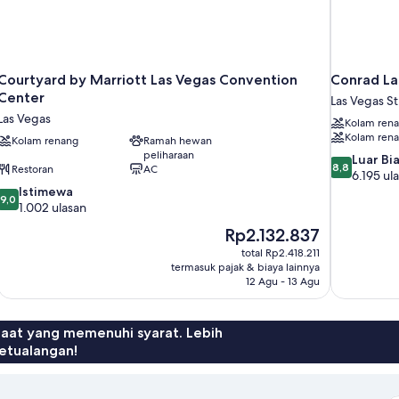
Courtyard by Marriott Las Vegas Convention
Conrad La
Center
Las Vegas St
Las Vegas
Kolam ren
Kolam rena
Kolam renang
Ramah hewan
peliharaan
8.8
Luar Bi
8,8
Restoran
AC
dari
6.195 ul
9.0
10,
Istimewa
9,0
dari
Luar
1.002 ulasan
10,
Biasa,
Harga
Rp2.132.837
Istimewa,
6.195
sekarang
total Rp2.418.211
1.002
ulasan
Rp2.132.837
termasuk pajak & biaya lainnya
ulasan
12 Agu - 13 Agu
faat yang memenuhi syarat. Lebih
etualangan!