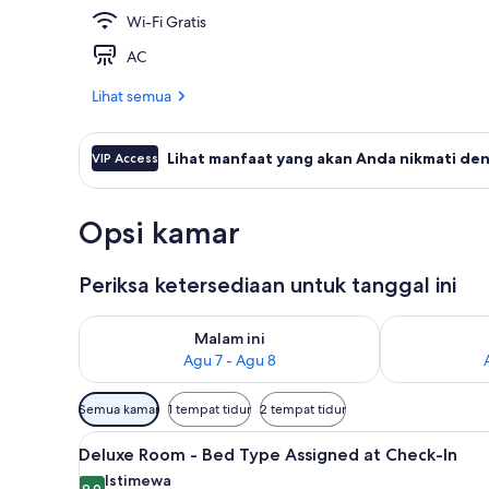
Wi-Fi Gratis
Bantalan ekst
AC
Lihat semua
Lihat manfaat yang akan Anda nikmati den
VIP Access
Opsi kamar
Periksa ketersediaan untuk tanggal ini
Periksa ketersediaan untuk malam ini Agu 7 - Agu 8
Periksa keter
Malam ini
Agu 7 - Agu 8
Filter
Semua kamar
1 tempat tidur
2 tempat tidur
tersedia
Lihat
Bantalan ekstra lembut, branka
untuk
7
Deluxe Room - Bed Type Assigned at Check-In
semua
kamar
Istimewa
9,0