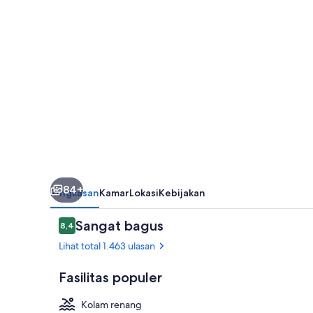
&
Casino
84+
Ringkasan
Kamar
Lokasi
Kebijakan
Ulasan
Sangat bagus
8,4
8,4 dari 10
Lihat total 1.463 ulasan
Fasilitas populer
Kolam renang