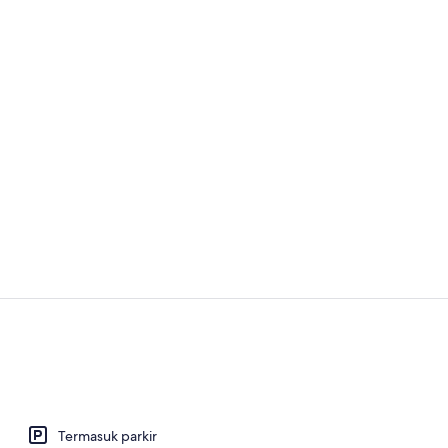
Video proper
5 bar/loung
Termasuk parkir