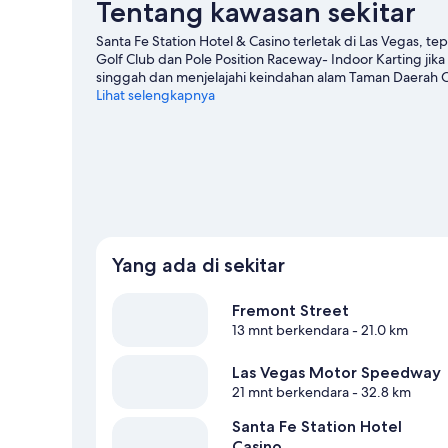
Tentang kawasan sekitar
Santa Fe Station Hotel & Casino terletak di Las Vegas, tep
Golf Club dan Pole Position Raceway- Indoor Karting jik
singgah dan menjelajahi keindahan alam Taman Daerah Cr
mengunjungi kota ini? Coba periksa Las Vegas Motor S
Lihat selengkapnya
Lihat Resor lainnya di Las Vegas
Yang ada di sekitar
Fremont Street
13 mnt berkendara
- 21.0 km
Las Vegas Motor Speedway
21 mnt berkendara
- 32.8 km
Santa Fe Station Hotel
Casino