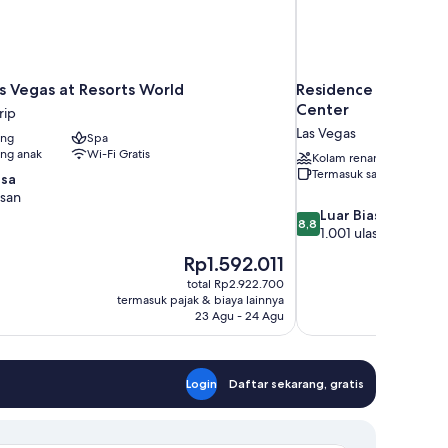
s Vegas at Resorts World
Residence Inn by Ma
Center
rip
Las Vegas
ang
Spa
ng anak
Wi-Fi Gratis
Kolam renang
Termasuk sarapan
asa
asan
8.8
Luar Biasa
8,8
dari
1.001 ulasan
10,
Harga
Rp1.592.011
Luar
sekarang
total Rp2.922.700
Biasa,
Rp1.592.011
termasuk pajak & biaya lainnya
1.001
23 Agu - 24 Agu
ulasan
Login
Daftar sekarang, gratis