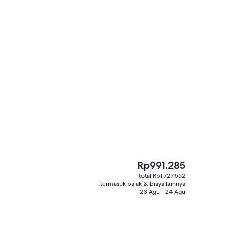
5 restoran; melayani sarapan, makan
ti
Harga
Rp991.285
saat
total Rp1.727.562
ini
termasuk pajak & biaya lainnya
e
5 bar/lounge
Rp991.285
23 Agu - 24 Agu