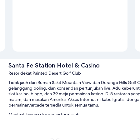
Santa Fe Station Hotel & Casino
Resor dekat Painted Desert Golf Club
Tidak jauh dari Rumah Sakit Mountain View dan Durango Hills Golf C
gelanggang boling, dan konser dan pertunjukan live. Adu keberuntu
slot kasino, bingo, dan 39 meja permainan kasino. Di 5 restoran yang
malam, dan masakan Amerika. Akses Internet nirkabel gratis, deng
permainan/arcade tersedia untuk semua tamu.
Manfaat lainnya di resor ini termasuk:
Kolam renang outdoor musiman serta kursi berjemur
Parkir mandiri gratis dan parkir valet gratis gratis