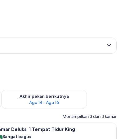
n ini Agu 7 - Agu 9
Periksa ketersediaan untuk akhir pekan berikutnya Agu 14 - A
Akhir pekan berikutnya
Agu 14 - Agu 16
Menampilkan 3 dari 3 kamar
meja kerja
ihat
Bantalan ekstra lembut, brankas, dan meja ke
6
mar Deluks, 1 Tempat Tidur King
emua
Sangat bagus
4