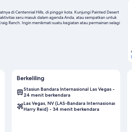
atnya di Centennial Hills, di pinggir kota. Kunjungi Painted Desert
a aktivitas seru masuk dalam agenda Anda, atau sempatkan untuk
aig Ranch. Ingin menikmati suatu kegiatan atau permainan selagi
peedway.
Kunjungi panduan perjalanan kami untuk Las Vegas
Berkeliling
Stasiun Bandara Internasional Las Vegas -
24 menit berkendara
Las Vegas, NV (LAS-Bandara Internasional
Harry Reid) - 34 menit berkendara