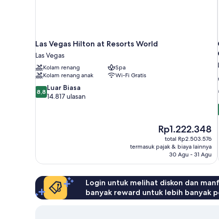
Las Vegas Hilton at Resorts World
Las Vegas
Kolam renang
Spa
Kolam renang anak
Wi-Fi Gratis
8.8
Luar Biasa
8,8
dari
14.817 ulasan
10,
Luar
Biasa,
Harga
Rp1.222.348
14.817
sekarang
total Rp2.503.576
ulasan
Rp1.222.348
termasuk pajak & biaya lainnya
30 Agu - 31 Agu
Login untuk melihat diskon dan man
banyak reward untuk lebih banyak p