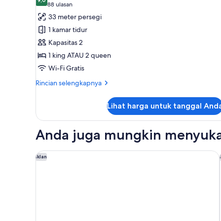
foto
9,0 dari 10
(88
88 ulasan
untuk
ulasan)
33 meter persegi
Deluxe
1 kamar tidur
Room
Kapasitas 2
-
1 king ATAU 2 queen
Bed
Wi-Fi Gratis
Type
Assigned
Rincian
Rincian selengkapnya
at
lebih
lanjut
Check-
Lihat harga untuk tanggal And
untuk
In
Deluxe
Room
Anda juga mungkin menyuka
-
Bed
Type
Las Vegas Hilton at Resorts World
Iklan
Assigned
at
Check-
In