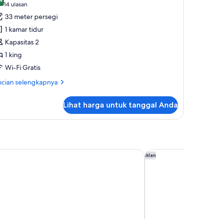
oto
,4 dari 10
(14
14 ulasan
ntuk
ulasan)
33 meter persegi
amar
1 kamar tidur
eluks,
Kapasitas 2
1 king
empat
Wi-Fi Gratis
idur
ing
ncian
ncian selengkapnya
bih
jut
Lihat harga untuk tanggal Anda
tuk
mar
luks,
mpat
dur
 Vegas at Resorts World
Residence Inn by Mar
Iklan
ng