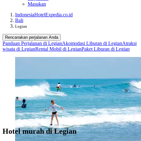
Masukan
Indonesia
Hotel
Expedia.co.id
Bali
Legian
Rencanakan perjalanan Anda
Panduan Perjalanan di Legian
Akomodasi Liburan di Legian
Atraksi
wisata di Legian
Rental Mobil di Legian
Paket Liburan di Legian
Hotel murah di Legian