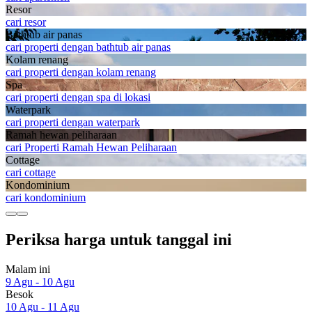
Resor
cari resor
Bathtub air panas
cari properti dengan bathtub air panas
Kolam renang
cari properti dengan kolam renang
Spa
cari properti dengan spa di lokasi
Waterpark
cari properti dengan waterpark
Ramah hewan peliharaan
cari Properti Ramah Hewan Peliharaan
Cottage
cari cottage
Kondominium
cari kondominium
Periksa harga untuk tanggal ini
Malam ini
9 Agu - 10 Agu
Besok
10 Agu - 11 Agu