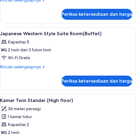
Rincian selengkapnya
lebih
lanjut
Periksa ketersediaan dan harga
untuk
Kamar
Twin
Lihat
Brankas, meja kerja, ruang kerja rama
6
Standar
Japanese Western Style Suite Room(Buffet)
semua
Kapasitas 5
foto
2 twin dan 3 futon twin
untuk
Japanese
Wi-Fi Gratis
Western
Rincian
Rincian selengkapnya
Style
lebih
lanjut
Suite
Periksa ketersediaan dan harga
untuk
Room(Buffet)
Japanese
Western
Lihat
Brankas, meja kerja, ruang kerja rama
9
Style
Kamar Twin Standar (High floor)
semua
Suite
36 meter persegi
Room(Buffet)
foto
1 kamar tidur
untuk
Kamar
Kapasitas 2
Twin
2 twin