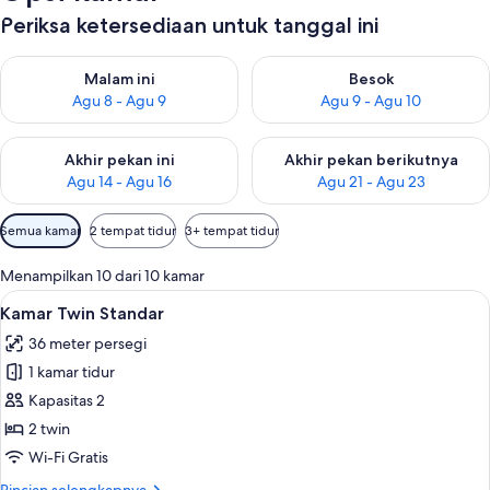
Periksa ketersediaan untuk tanggal ini
Periksa ketersediaan untuk malam ini Agu 8 - Agu 9
Periksa ketersediaan untuk be
Malam ini
Besok
Agu 8 - Agu 9
Agu 9 - Agu 10
Periksa ketersediaan untuk akhir pekan ini Agu 14 - Agu 16
Periksa ketersediaan untuk ak
Akhir pekan ini
Akhir pekan berikutnya
Agu 14 - Agu 16
Agu 21 - Agu 23
Filter
Semua kamar
2 tempat tidur
3+ tempat tidur
tersedia
untuk
Menampilkan 10 dari 10 kamar
kamar
Lihat
Brankas, meja kerja, ruang kerja rama
9
Kamar Twin Standar
semua
36 meter persegi
foto
1 kamar tidur
untuk
Kamar
Kapasitas 2
Twin
2 twin
Standar
Wi-Fi Gratis
Rincian