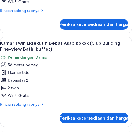
Asap
Wi-Fi Gratis
Rokok
Rincian
Rincian selengkapnya
(Club
lebih
Building,
lanjut
Periksa ketersediaan dan harga
untuk
Buffet)
Kamar
Twin
Lihat
Brankas, meja kerja, ruang kerja rama
17
Deluks,
Kamar Twin Eksekutif, Bebas Asap Rokok (Club Building,
semua
Bebas
Fine-view Bath, buffet)
Asap
foto
Pemandangan Danau
Rokok
untuk
(Club
56 meter persegi
Kamar
Building,
1 kamar tidur
Twin
Buffet)
Eksekutif,
Kapasitas 2
Bebas
2 twin
Asap
Wi-Fi Gratis
Rokok
Rincian
Rincian selengkapnya
(Club
lebih
Building,
lanjut
Periksa ketersediaan dan harga
untuk
Fine-
Kamar
view
Twin