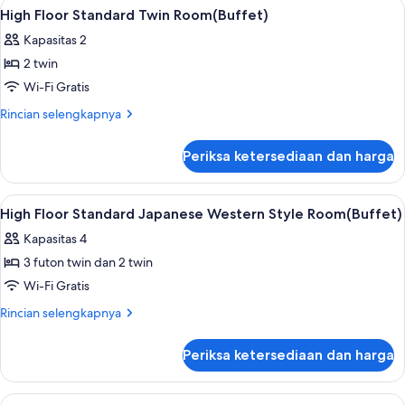
Lihat
Brankas, meja kerja, ruang kerja rama
Bath,
5
Eksekutif,
High Floor Standard Twin Room(Buffet)
semua
buffet)
Bebas
Kapasitas 2
Asap
foto
Rokok
2 twin
untuk
(Club
High
Wi-Fi Gratis
Building,
Floor
Fine-
Rincian
Rincian selengkapnya
view
Standard
lebih
Bath,
lanjut
Twin
Periksa ketersediaan dan harga
buffet)
untuk
Room(Buffet)
High
Floor
Lihat
Brankas, meja kerja, ruang kerja rama
5
Standard
High Floor Standard Japanese Western Style Room(Buffet)
semua
Twin
Kapasitas 4
Room(Buffet)
foto
3 futon twin dan 2 twin
untuk
High
Wi-Fi Gratis
Floor
Rincian
Rincian selengkapnya
Standard
lebih
lanjut
Japanese
Periksa ketersediaan dan harga
untuk
Western
High
Style
Floor
Lihat
Kamar Deluks (Spa-Resort Bldg, JP-Wes