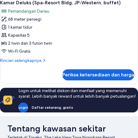
8
Room(Buffet)
Standard
Kamar Deluks (Spa-Resort Bldg, JP-Western, buffet)
semua
Japanese
Pemandangan Danau
Western
foto
Style
68 meter persegi
untuk
Room(Buffet)
Kamar
1 kamar tidur
Deluks
Kapasitas 5
(Spa-
2 twin dan 3 futon twin
Resort
Wi-Fi Gratis
Bldg,
Rincian
Rincian selengkapnya
JP-
lebih
Western,
lanjut
Periksa ketersediaan dan harga
buffet)
untuk
Kamar
Deluks
Login untuk melihat diskon dan manfaat yang memenuhi
(Spa-
syarat. Lebih banyak reward untuk lebih banyak petualangan!
Resort
Bldg,
Login
Daftar sekarang, gratis
JP-
Western,
buffet)
Tentang kawasan sekitar
Terletak di Toyako, The Lake View Toya Nonokaze Resort