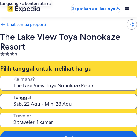
Langsung ke konten utama
Dapatkan aplikasinya
Lihat semua properti
The Lake View Toya Nonokaze
Resort
Properti
bintang
3.5
Pilih tanggal untuk melihat harga
Ke mana?
Tanggal
Traveler