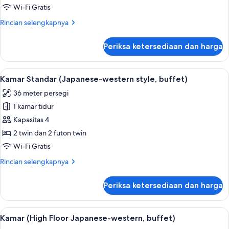
Standar
Wi-Fi Gratis
(High
Rincian
Rincian selengkapnya
floor)
lebih
lanjut
Periksa ketersediaan dan harga
untuk
Kamar
Twin
Lihat
Brankas, meja kerja, ruang kerja rama
10
Standar
Kamar Standar (Japanese-western style, buffet)
semua
(High
36 meter persegi
floor)
foto
1 kamar tidur
untuk
Kamar
Kapasitas 4
Standar
2 twin dan 2 futon twin
(Japanese-
Wi-Fi Gratis
western
Rincian
Rincian selengkapnya
style,
lebih
buffet)
lanjut
Periksa ketersediaan dan harga
untuk
Kamar
Standar
Lihat
Brankas, meja kerja, ruang kerja rama
9
(Japanese-
Kamar (High Floor Japanese-western, buffet)
semua
western