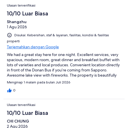
Ulasan terverifikasi
10/10 Luar Biasa
Shangzhu
1 Agu 2026
Disukai: Kebersihan, staf & layanan, fasilitas, kondisi & fasilitas
properti
Terjemahkan dengan Google
We had a great stay here for one night. Excellent services, very
spacious, modern room, great dinner and breakfast buffet with
lots of varieties and local produces. Convenient location directly
in front of the Donan Bus if you’re coming from Sapporo.
Awesome lake view with fireworks. The property is beautifully
decorated with plenty of lounge area.
Menginap 1 malam pada bulan Juli 2026
0
Ulasan terverifikasi
10/10 Luar Biasa
CHI CHUNG
2 Agu 2026