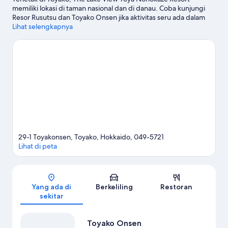
memiliki lokasi di taman nasional dan di danau. Coba kunjungi
Resor Rusutsu dan Toyako Onsen jika aktivitas seru ada dalam
agenda Anda, atau singgahlah di Danau Toya serta Taman
Lihat selengkapnya
Nasional Shikotsu-Toya untuk menjelajahi keindahan alam
kawasan ini. Sobetsujohokanai dan Museum Toyako Forest juga
patut untuk dikunjungi.
Kunjungi panduan perjalanan kami
untuk Toyako
29-1 Toyakonsen, Toyako, Hokkaido, 049-5721
Lihat di peta
Peta
Yang ada di
Berkeliling
Restoran
sekitar
Toyako Onsen