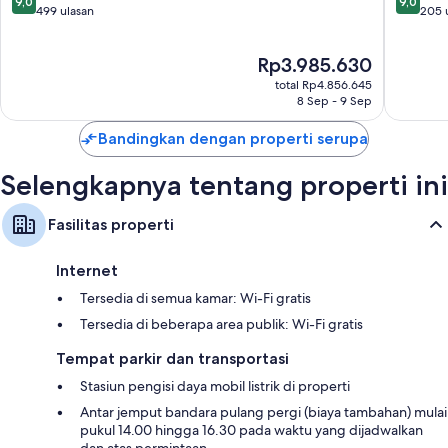
9,0
9,0
Toyako
dari
dari
499 ulasan
205 
Lemari dan ruang baju, lemari es kecil, dan penghangat ruangan
10,
10,
Istimewa,
Istimew
Harga
Rp3.985.630
499
205
sekarang
ulasan
ulasan
total Rp4.856.645
Rp3.985.630
8 Sep - 9 Sep
Bandingkan dengan properti serupa
Selengkapnya tentang properti ini
Fasilitas properti
Internet
Tersedia di semua kamar: Wi-Fi gratis
Tersedia di beberapa area publik: Wi-Fi gratis
Tempat parkir dan transportasi
Stasiun pengisi daya mobil listrik di properti
Antar jemput bandara pulang pergi (biaya tambahan) mulai
pukul 14.00 hingga 16.30 pada waktu yang dijadwalkan
dan atas permintaan