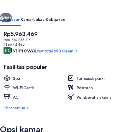
Toya
Nonokaze
belumnya
Berikutnya
Resort
86+
Ringkasan
Kamar
Lokasi
Kebijakan
Harga
Rp5.963.469
saat
total Rp7.238.418
ini
1 Sep - 2 Sep
Rp5.963.469
Ulasan
Istimewa
9,2
Lihat total 690 ulasan
9,2 dari 10
Fasilitas populer
Spa
Termasuk parkir
Pemandangan dari properti
Wi-Fi Gratis
Restoran
AC
Pembersihan kamar
Lihat semua
Opsi kamar