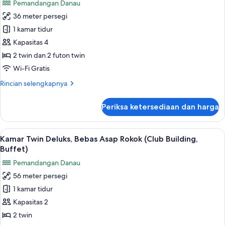
Pemandangan Danau
style,
foto
buffet)
36 meter persegi
untuk
Kamar
1 kamar tidur
(High
Kapasitas 4
Floor
2 twin dan 2 futon twin
Japanese-
Wi-Fi Gratis
western,
Rincian
Rincian selengkapnya
buffet)
lebih
lanjut
Periksa ketersediaan dan harga
untuk
Kamar
(High
Lihat
Brankas, meja kerja, ruang kerja rama
17
Floor
Kamar Twin Deluks, Bebas Asap Rokok (Club Building,
semua
Japanese-
Buffet)
western,
foto
Pemandangan Danau
buffet)
untuk
56 meter persegi
Kamar
1 kamar tidur
Twin
Deluks,
Kapasitas 2
Bebas
2 twin