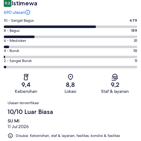
Istimewa
9,2
690 ulasan
Penilaian
10 - Sangat Bagus
479
10
Penilaian
8 - Bagus
159
-
8
Sangat
Penilaian
6 - Medioker
31
-
Bagus.
6
Bagus.
Penilaian
4 - Buruk
10
479
-
159
4
dari
Medioker.
Penilaian
2 - Sangat Buruk
11
dari
-
690
31
2
690
Buruk.
ulasan
dari
-
ulasan
10
690
Sangat
dari
9,4
8,8
9,2
ulasan
Buruk.
690
Kebersihan
Lokasi
Staf & layanan
11
ulasan
Ulasan
dari
Ulasan terverifikasi
690
10/10 Luar Biasa
ulasan
SU MI
11 Jul 2026
Disukai: Kebersihan, staf & layanan, fasilitas, kondisi & fasilitas