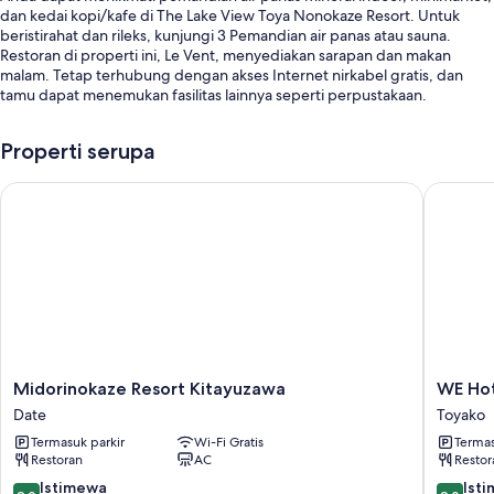
dan kedai kopi/kafe di The Lake View Toya Nonokaze Resort. Untuk
beristirahat dan rileks, kunjungi 3 Pemandian air panas atau sauna.
Restoran di properti ini, Le Vent, menyediakan sarapan dan makan
malam. Tetap terhubung dengan akses Internet nirkabel gratis, dan
tamu dapat menemukan fasilitas lainnya seperti perpustakaan.
Anda juga akan menemukan manfaat seperti:
Properti serupa
Parkir mandiri gratis gratis
Midorinokaze Resort Kitayuzawa
WE Hotel
Pemandian air panas di properti, antar-jemput bandara, dan stasiun
isi daya mobil listrik
Lift, penitipan koper, dan mesin jual otomatis
Ulasan tamu memberikan skor yang bagus untuk staf
Fitur kamar
Semua kamar tamu di The Lake View Toya Nonokaze Resort
menyediakan kenyamanan seperti ruang kerja ramah laptop dan AC,
serta fasilitas seperti WiFi gratis dan brankas.
Midorinokaze
WE
Midorinokaze Resort Kitayuzawa
WE Hot
Resort
Hotel
Date
Toyako
Fasilitas lainnya termasuk:
Kitayuzawa
Toya
Termasuk parkir
Wi-Fi Gratis
Termas
Date
-
Kamar mandi dengan shower dan kloset
Restoran
AC
Restor
Dusit
Televisi LCD 32-inci dengan digital
Collecti
9.0
9.0
Istimewa
Ist