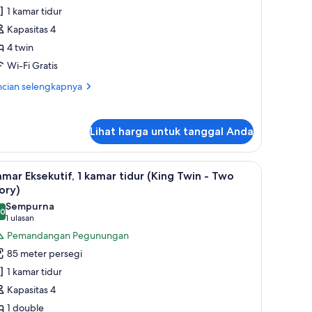
1 kamar tidur
tandar,
Kapasitas 4
amar
4 twin
idur
Wi-Fi Gratis
4
ncian
ncian selengkapnya
ingle
bih
eds
jut
tuk
Lihat harga untuk tanggal Anda
mar
wo
andar,
tory)
 bulu angsa, dan brankas
ihat
1 kamar tidur, seprai premium, selimut bulu a
11
mar
mar Eksekutif, 1 kamar tidur (King Twin - Two
emua
dur
ory)
oto
Sempurna
ngle
,0
ntuk
0,0 dari 10
(1
1 ulasan
ds
amar
ulasan)
Pemandangan Pegunungan
sekutif,
wo
85 meter persegi
ory)
1 kamar tidur
amar
Kapasitas 4
idur
1 double