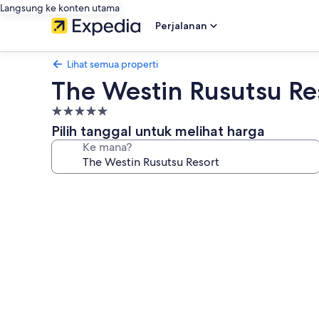
Langsung ke konten utama
Perjalanan
Lihat semua properti
The Westin Rusutsu Re
Properti
bintang
Pilih tanggal untuk melihat harga
5.0
Ke mana?
Galeri
foto
untuk
The
Westin
Rusutsu
Resort