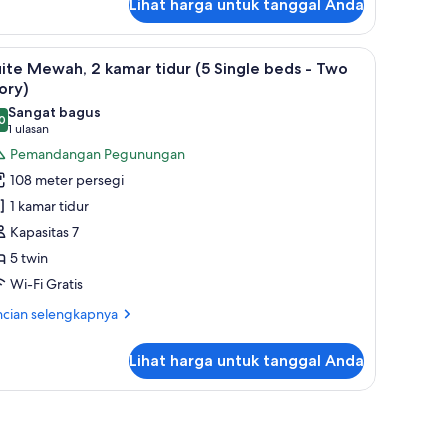
Lihat harga untuk tanggal Anda
tuk
wo
ite
tory)
wah,
 bulu angsa, dan brankas
ihat
1 kamar tidur, seprai premium, selimut bulu a
12
ite Mewah, 2 kamar tidur (5 Single beds - Two
emua
mar
ory)
dur
oto
Sangat bagus
ing
0
ntuk
,0 dari 10
(1
1 ulasan
uite
ulasan)
Pemandangan Pegunungan
gh
ewah,
oor
108 meter persegi
1 kamar tidur
wo
amar
ory)
Kapasitas 7
idur
5 twin
5
Wi-Fi Gratis
ingle
eds
ncian
ncian selengkapnya
bih
jut
wo
Lihat harga untuk tanggal Anda
tuk
tory)
ite
wah,
mar