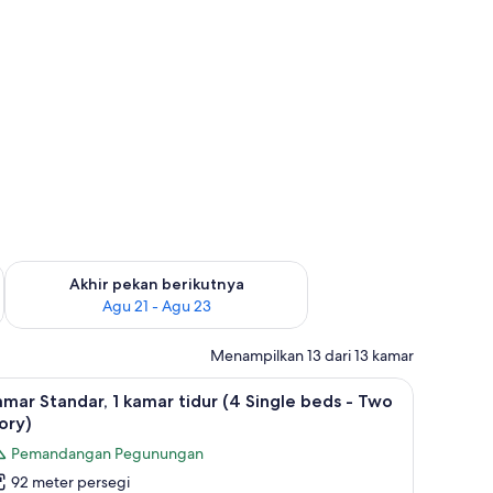
 ini Agu 14 - Agu 16
Periksa ketersediaan untuk akhir pekan berikutnya Agu 21 - A
Akhir pekan berikutnya
Agu 21 - Agu 23
Menampilkan 13 dari 13 kamar
 bulu angsa, dan brankas
ihat
1 kamar tidur, seprai premium, selimut bulu a
12
mar Standar, 1 kamar tidur (4 Single beds - Two
emua
ory)
oto
Pemandangan Pegunungan
ntuk
92 meter persegi
amar