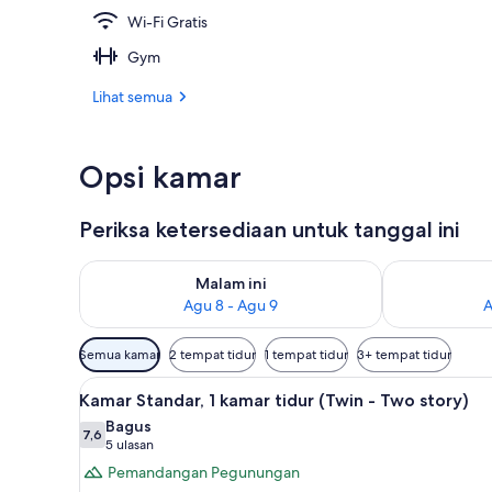
Wi-Fi Gratis
Fasilitas prop
Gym
Lihat semua
Opsi kamar
Periksa ketersediaan untuk tanggal ini
Periksa ketersediaan untuk malam ini Agu 8 - Agu 9
Periksa keter
Malam ini
Agu 8 - Agu 9
A
Filter
Semua kamar
2 tempat tidur
1 tempat tidur
3+ tempat tidur
tersedia
Lihat
1 kamar tidur, seprai premium,
untuk
16
Kamar Standar, 1 kamar tidur (Twin - Two story)
semua
kamar
Bagus
foto
7,6
7,6 dari 10
(5
5 ulasan
untuk
ulasan)
Pemandangan Pegunungan
Kamar