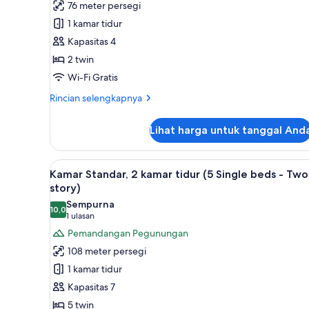
76 meter persegi
Standar,
1 kamar tidur
1
Kapasitas 4
kamar
2 twin
tidur
(Twin
Wi-Fi Gratis
-
Rincian
Rincian selengkapnya
Two
lebih
lanjut
story)
Lihat harga untuk tanggal And
untuk
Kamar
Standar,
Lihat
1 kamar tidur, seprai premium,
12
1
Kamar Standar, 2 kamar tidur (5 Single beds - Two
semua
kamar
story)
tidur
foto
Sempurna
(Twin
10,0
untuk
10,0 dari 10
(1
1 ulasan
-
Kamar
ulasan)
Pemandangan Pegunungan
Two
Standar,
story)
108 meter persegi
2
1 kamar tidur
kamar
Kapasitas 7
tidur
5 twin