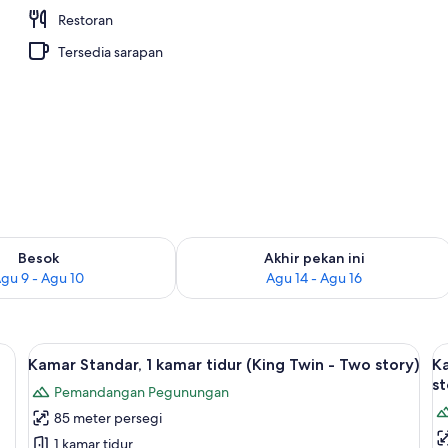
Restoran
erti
Tersedia sarapan
sediaan untuk besok Agu 9 - Agu 10
Periksa ketersediaan untuk akhir pekan
Besok
Akhir pekan ini
gu 9 - Agu 10
Agu 14 - Agu 16
 selimut bulu angsa, dan brankas
Lihat
1 kamar tidur, seprai premium, selimut
L
14
Kamar Standar, 1 kamar tidur (King Twin - Two story)
Ka
semua
s
st
Pemandangan Pegunungan
foto
f
85 meter persegi
untuk
u
Kamar
K
1 kamar tidur