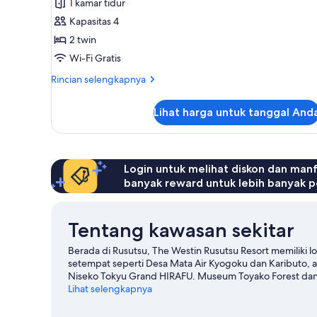
1 kamar tidur
Single
foto
beds
Kapasitas 4
untuk
-
Kamar
2 twin
Two
Eksekutif,
story)
Wi-Fi Gratis
1
Rincian
Rincian selengkapnya
kamar
lebih
tidur
lanjut
Lihat harga untuk tanggal And
untuk
(Twin
Kamar
-
Eksekutif,
Two
1
kamar
Login untuk melihat diskon dan man
story)
tidur
banyak reward untuk lebih banyak p
(Twin
-
Two
Tentang kawasan sekitar
story)
Berada di Rusutsu, The Westin Rusutsu Resort memiliki 
setempat seperti Desa Mata Air Kyogoku dan Kaributo, ata
Niseko Tokyu Grand HIRAFU. Museum Toyako Forest dan P
Taklukkan lereng sekitar dengan ski lintas-alam dan kursus
Lihat selengkapnya
dan snow tubing.
Kunjungi panduan perjalanan kami unt