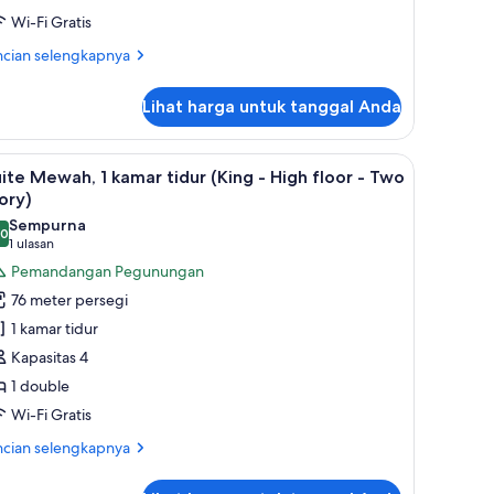
King
Wi-Fi Gratis
win
ncian
ncian selengkapnya
wo
bih
jut
tory)
Lihat harga untuk tanggal Anda
tuk
mar
sekutif,
 bulu angsa, dan brankas
ihat
1 kamar tidur, seprai premium, selimut bulu a
10
ite Mewah, 1 kamar tidur (King - High floor - Two
emua
mar
ory)
dur
oto
Sempurna
ing
,0
ntuk
0,0 dari 10
(1
1 ulasan
in
uite
ulasan)
Pemandangan Pegunungan
ewah,
wo
76 meter persegi
ory)
1 kamar tidur
amar
Kapasitas 4
idur
1 double
King
Wi-Fi Gratis
igh
ncian
ncian selengkapnya
loor
bih
jut