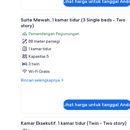
Two
Lihat harga untuk tanggal And
Eksekutif,
story)
1
kamar
Lihat
1 kamar tidur, seprai premium,
tidur
10
Suite Mewah, 1 kamar tidur (3 Single beds - Two
semua
(4
story)
Single
foto
Pemandangan Pegunungan
beds
untuk
-
88 meter persegi
Suite
Two
1 kamar tidur
Mewah,
story)
1
Kapasitas 5
kamar
3 twin
tidur
Wi-Fi Gratis
(3
Rincian
Rincian selengkapnya
Single
lebih
beds
lanjut
untuk
-
Suite
Two
Lihat harga untuk tanggal And
Mewah,
story)
1
kamar
Lihat
1 kamar tidur, seprai premium,
tidur
3
Kamar Eksekutif, 1 kamar tidur (Twin - Two story)
semua
(3