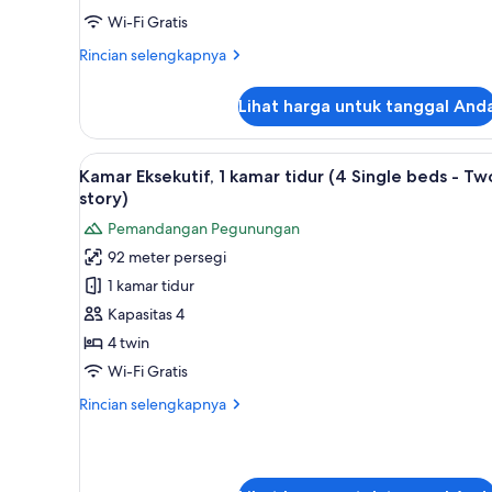
(5
Wi-Fi Gratis
Single
beds
Rincian
Rincian selengkapnya
-
lebih
lanjut
Two
Lihat harga untuk tanggal And
untuk
story)
Kamar
Standar,
Lihat
1 kamar tidur, seprai premium,
12
2
Kamar Eksekutif, 1 kamar tidur (4 Single beds - Tw
semua
kamar
story)
tidur
foto
Pemandangan Pegunungan
(5
untuk
Single
92 meter persegi
Kamar
beds
1 kamar tidur
Eksekutif,
-
Two
1
Kapasitas 4
story)
kamar
4 twin
tidur
Wi-Fi Gratis
(4
Rincian
Rincian selengkapnya
Single
lebih
beds
lanjut
untuk
-
Kamar