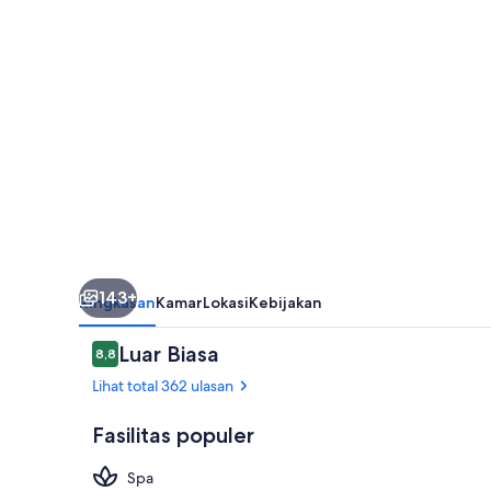
143+
Ringkasan
Kamar
Lokasi
Kebijakan
Ulasan
Luar Biasa
8,8
8,8 dari 10
Lihat total 362 ulasan
Fasilitas populer
Spa