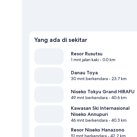
Lihat Resor lainnya di Rusutsu
Yang ada di sekitar
Resor Rusutsu
1 mnt jalan kaki
- 0.0 km
Danau Toya
30 mnt berkendara
- 23.7 km
Niseko Tokyu Grand HIRAFU
49 mnt berkendara
- 40.6 km
Kawasan Ski Internasional
Niseko Annupuri
46 mnt berkendara
- 40.3 km
Resor Niseko Hanazono
51 mnt berkendara
- 42.2 km