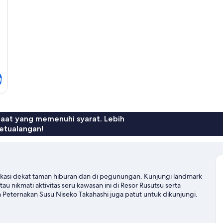
story)
Single
ti
bed
(5
-
Si
High
be
floor
-
-
T
Two
st
story)
a
faat yang memenuhi syarat. Lebih
etualangan!
lokasi dekat taman hiburan dan di pegunungan. Kunjungi landmark
u nikmati aktivitas seru kawasan ini di Resor Rusutsu serta
eternakan Susu Niseko Takahashi juga patut untuk dikunjungi.
 ski, atau lihat berbagai aktivitas outdoor lainnya seperti sledding
uk Rusutsu