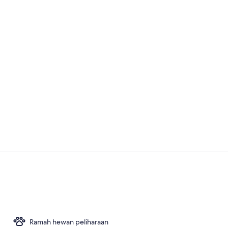
Suite Junior
Kamar Ekseku
Ramah hewan peliharaan