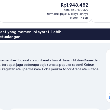
10,
10,
Harga
Rp1.948.482
Luar
Istimewa,
sekarang
total Rp2.430.379
Biasa,
403
Rp1.948.482
termasuk pajak & biaya lainnya
521
ulasan
6 Sep - 7 Sep
ulasan
faat yang memenuhi syarat. Lebih
etualangan!
ondisemen ke-11, dekat stasiun kereta bawah tanah. Notre-Dame dan
, terdapat juga beberapa objek wisata populer seperti Kebun
u kegiatan atau permainan? Coba periksa Accor Arena atau Stade
hotel yang mudah: Stasiun Saint-Sebastien - Froissart hanya
lvaire sekitar 5 menit jalan kaki.
Kunjungi panduan perjalanan