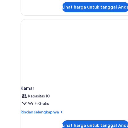
lanjut
Lihat harga untuk tanggal And
untuk
Kamar
Eksekutif
Kamar
Kapasitas 10
Wi-Fi Gratis
Rincian
Rincian selengkapnya
lebih
lanjut
Lihat harga untuk tanggal And
untuk