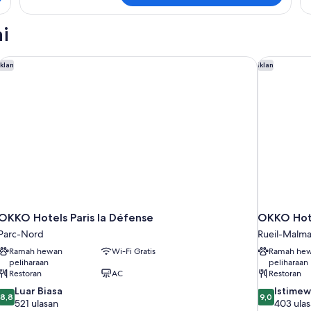
Kamar
Ka
i
OKKO Hotels Paris la Défense
OKKO Hote
Iklan
Iklan
OKKO Hotels Paris la Défense
OKKO Hote
Parc-Nord
Rueil-Malma
Ramah hewan
Wi-Fi Gratis
Ramah he
peliharaan
peliharaan
Restoran
AC
Restoran
8.8
9.0
Luar Biasa
Istime
8,8
9,0
dari
dari
521 ulasan
403 ula