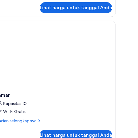
ite
nior
Lihat harga untuk tanggal Anda
xecutive)
amar
Kapasitas 10
Wi-Fi Gratis
ncian
ncian selengkapnya
bih
jut
Lihat harga untuk tanggal Anda
tuk