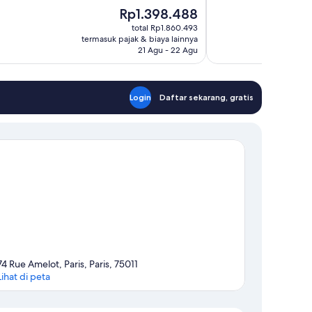
10,
Harga
Rp1.398.488
Luar
sekarang
total Rp1.860.493
Biasa,
Rp1.398.488
termasuk pajak & biaya lainnya
915
21 Agu - 22 Agu
ulasan
Login
Daftar sekarang, gratis
74 Rue Amelot, Paris, Paris, 75011
Lihat di peta
Peta