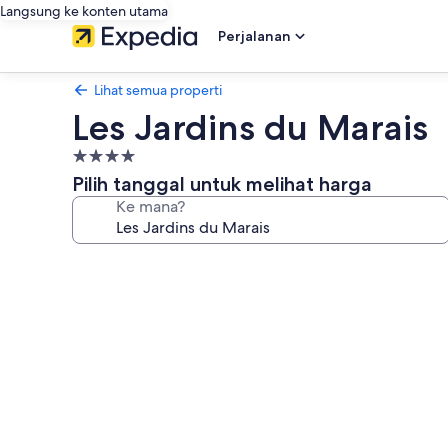
Langsung ke konten utama
Perjalanan
Lihat semua properti
Les Jardins du Marais
Properti
bintang
Pilih tanggal untuk melihat harga
4.0
Ke mana?
Galeri
foto
untuk
Les
Jardins
du
Marais