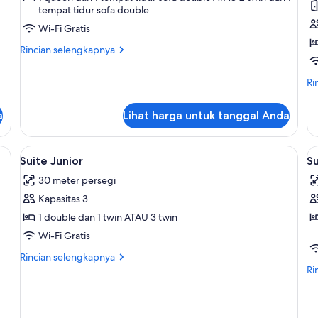
tempat tidur sofa double
Suite
S
Wi-Fi Gratis
Rincian
Rincian selengkapnya
lebih
lanjut
Ri
Ri
untuk
le
Prestige
lan
Suite
a
Lihat harga untuk tanggal Anda
un
Ka
Su
um, brankas, meja kerja, dan tirai kedap cahaya
Lihat
Suite Junior | Seprai premium, brankas
L
6
Suite Junior
Su
semua
s
30 meter persegi
foto
f
Kapasitas 3
untuk
u
Suite
S
1 double dan 1 twin ATAU 3 twin
Junior
J
Wi-Fi Gratis
(
Rincian
Rincian selengkapnya
lebih
Ri
Ri
lanjut
le
untuk
lan
Suite
un