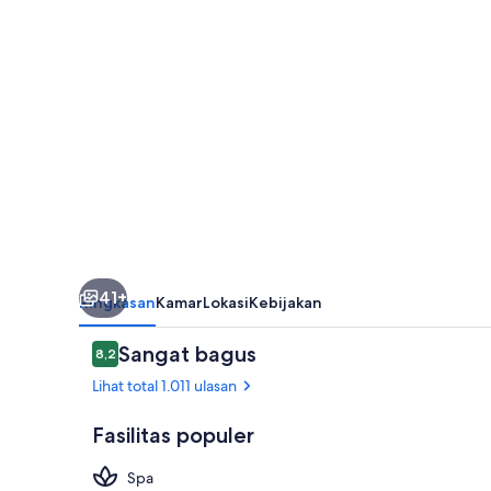
41+
Ringkasan
Kamar
Lokasi
Kebijakan
Ulasan
Sangat bagus
8,2
8,2 dari 10
Lihat total 1.011 ulasan
Fasilitas populer
Spa