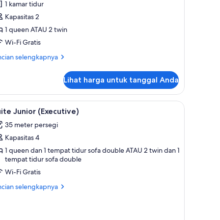
1 kamar tidur
uperior
Kapasitas 2
1 queen ATAU 2 twin
Wi-Fi Gratis
ncian
ncian selengkapnya
bih
jut
Lihat harga untuk tanggal Anda
tuk
mar
perior
, meja kerja, dan tirai kedap cahaya
ihat
Suite Junior (Executive) | Seprai premium, bra
5
ite Junior (Executive)
emua
35 meter persegi
oto
Kapasitas 4
ntuk
uite
1 queen dan 1 tempat tidur sofa double ATAU 2 twin dan 1
tempat tidur sofa double
unior
Wi-Fi Gratis
Executive)
ncian
ncian selengkapnya
bih
jut
tuk