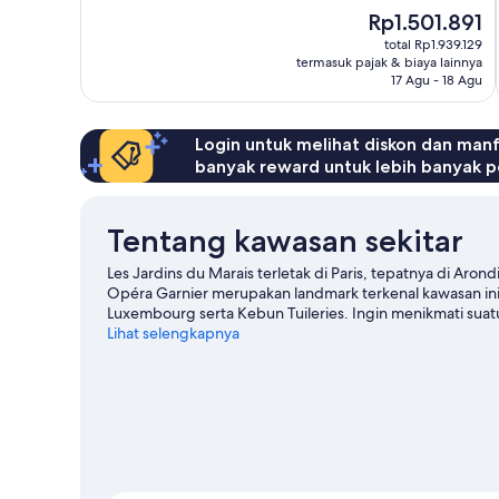
Istimewa,
Harga
Rp1.501.891
1.008
sekarang
total Rp1.939.129
ulasan
Rp1.501.891
termasuk pajak & biaya lainnya
17 Agu - 18 Agu
Login untuk melihat diskon dan man
banyak reward untuk lebih banyak p
Tentang kawasan sekitar
Les Jardins du Marais terletak di Paris, tepatnya di Ar
Opéra Garnier merupakan landmark terkenal kawasan ini
Luxembourg serta Kebun Tuileries. Ingin menikmati suat
de France. Para tamu menyukai akses transportasi umum 
Lihat selengkapnya
berjarak beberapa langkah, sementara Stasiun Filles du Ca
kami untuk Paris