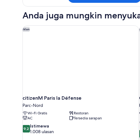
Kamar
Anda juga mungkin menyuka
citizenM Paris la Défense
Iklan
citizenM Paris la Défense
Parc-Nord
Wi-Fi Gratis
Restoran
AC
Tersedia sarapan
9.2
Istimewa
9,2
dari
1.008 ulasan
10,