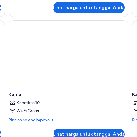
Junior
Su
Ju
a
Lihat harga untuk tanggal Anda
(E
Kamar
K
Kapasitas 10
Wi-Fi Gratis
Rincian
Ri
Rincian selengkapnya
Ri
lebih
le
lanjut
lan
a
Lihat harga untuk tanggal Anda
untuk
un