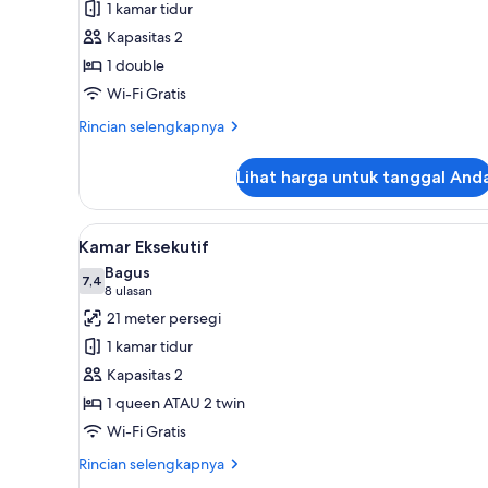
1 kamar tidur
Klasik
Kapasitas 2
1 double
Wi-Fi Gratis
Rincian
Rincian selengkapnya
lebih
lanjut
Lihat harga untuk tanggal And
untuk
Kamar
Klasik
Lihat
Kamar Eksekutif | Seprai premi
6
Kamar Eksekutif
semua
Bagus
foto
7,4
7,4 dari 10
(8
8 ulasan
untuk
ulasan)
21 meter persegi
Kamar
1 kamar tidur
Eksekutif
Kapasitas 2
1 queen ATAU 2 twin
Wi-Fi Gratis
Rincian
Rincian selengkapnya
lebih