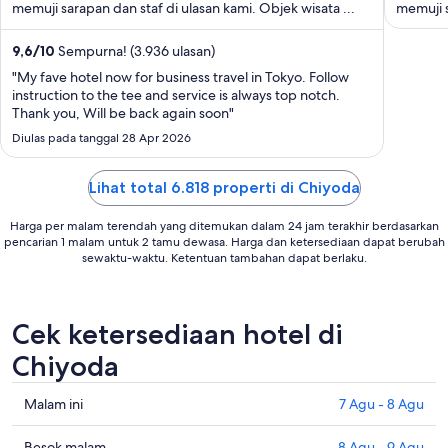
memuji sarapan dan staf di ulasan kami. Objek wisata ...
memuji s
7
Sep
9,6
/
10
Sempurna! (3.936 ulasan)
hingga
"My fave hotel now for business travel in Tokyo. Follow
8
instruction to the tee and service is always top notch.
Sep
Thank you, Will be back again soon"
Diulas pada tanggal 28 Apr 2026
Lihat total 6.818 properti di Chiyoda
Harga per malam terendah yang ditemukan dalam 24 jam terakhir berdasarkan
pencarian 1 malam untuk 2 tamu dewasa. Harga dan ketersediaan dapat berubah
sewaktu-waktu. Ketentuan tambahan dapat berlaku.
Cek ketersediaan hotel di
Chiyoda
Cek
Malam ini
7 Agu - 8 Agu
harga
di
Cek
Besok malam
8 Agu - 9 Agu