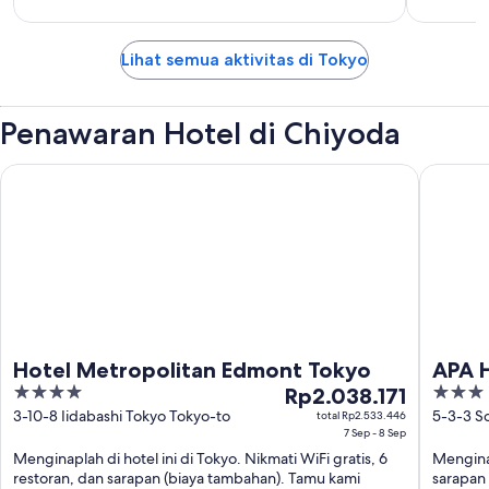
Lihat semua aktivitas di Tokyo
Penawaran Hotel di Chiyoda
Hotel Metropolitan Edmont Tokyo
APA Hote
Hotel Metropolitan Edmont Tokyo
APA H
4
Harga
3
Rp2.038.171
out
Rp2.038.171
out
3-10-8 Iidabashi Tokyo Tokyo-to
5-3-3 S
total Rp2.533.446
7 Sep - 8 Sep
of
per
of
Menginaplah di hotel ini di Tokyo. Nikmati WiFi gratis, 6
Menginap
5
malam
5
restoran, dan sarapan (biaya tambahan). Tamu kami
sarapan 
dari