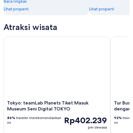
Baca ringkas
Lihat properti
Lihat properti
Atraksi wisata
Tokyo: teamLab Planets Tiket Masuk Museum Seni Digital 
Tur Bus Ja
Tokyo: teamLab Planets Tiket Masuk
Tur Bus 
Museum Seni Digital TOKYO
dengan 
Rp402.239
86%
traveler merekomendasikan
92%
travel
ini
ini
per dewasa