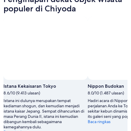
populer di Chiyoda
Foto oleh JNTO
Foto
Terbuka
Istana Kekaisaran Tokyo
Nippon Budokan
oleh
8.6/10 (9.413 ulasan)
8.0/10 (1.487 ulasan)
JNTO
Istana ini dulunya merupakan tempat
Hadiri acara di Nippon
kediaman shogun, dan kemudian menjadi
perjalanan Anda ke Toky
istana kaisar Jepang. Sempat dihancurkan di
sekitar kebun dinamis a
masa Perang Dunia II, istana ini kemudian
its galeri seni yang popu
dibangun kembali sebagaimana
Baca ringkas
kemegahannya dulu.