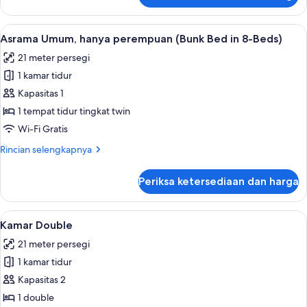
in
Asrama
8-
Umum,
Lihat
Asrama Umum, hanya perempuan (Bunk Be
Beds,
19
asrama
Asrama Umum, hanya perempuan (Bunk Bed in 8-Beds)
semua
2F)
campuran
21 meter persegi
(Bunk
foto
Bed
1 kamar tidur
untuk
in
Asrama
Kapasitas 1
8-
Umum,
Beds,
1 tempat tidur tingkat twin
2F)
hanya
Wi-Fi Gratis
perempuan
Rincian
Rincian selengkapnya
(Bunk
lebih
Bed
lanjut
Periksa ketersediaan dan harga
untuk
in
Asrama
8-
Umum,
Lihat
Kamar Double | Brankas, tirai kedap ca
Beds)
22
hanya
Kamar Double
semua
perempuan
21 meter persegi
(Bunk
foto
Bed
1 kamar tidur
untuk
in
Kamar
Kapasitas 2
8-
Double
Beds)
1 double