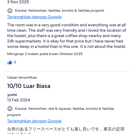
3 Nov 2025
Disukai: Kebersihan, fasilitas, kondisi & fasilitas properti
Terjemahkan dengan Google
The room was in a very good condition and everything was at all
time clean. The staff was very friendly and I loved the location of
the hostel, plus there is a great coffee shop nearby and many
24h supermarkets. It is okay for that price but I have never had
worse sleep in a hostel than in this one. It is not about the hostel,
it is about the people who sleep there and are extremely
Menginap 3 malam pada bulan Oktober 2025
reckless when they get in the room at night.
0
Ulasan terverifikasi
10/10 Luar Biasa
yumi
13 Feb 2024
Disukai: Kebersihan, staf & layanan, fasilitas, kondisi & fasilitas
properti
Terjemahkan dengan Google
台所のあるフリースペースがとても過し良いです。東京の定宿