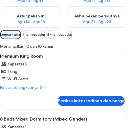
Agu 10 - Agu 11
Agu 11 - Agu 12
Periksa ketersediaan untuk akhir pekan ini Agu 14 - Agu 16
Periksa ketersediaan untuk ak
Akhir pekan ini
Akhir pekan berikutnya
Agu 14 - Agu 16
Agu 21 - Agu 23
Filter
Semua kamar
1 tempat tidur
3+ tempat tidur
tersedia
untuk
Menampilkan 10 dari 10 kamar
kamar
Lihat
Brankas, tirai kedap cahaya, Wi-Fi grat
8
Premium King Room
semua
Kapasitas 2
foto
1 king
untuk
Premium
Wi-Fi Gratis
King
Rincian
Rincian selengkapnya
Room
lebih
lanjut
Periksa ketersediaan dan harga
untuk
Premium
King
Lihat
Brankas, tirai kedap cahaya, Wi-Fi grat
14
Room
8 Beds Mixed Dormitory (Mixed Gender)
semua
Kapasitas 1