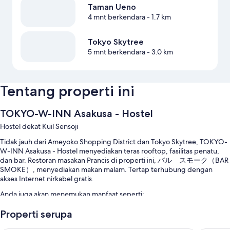
Taman Ueno
4 mnt berkendara
- 1.7 km
Tokyo Skytree
5 mnt berkendara
- 3.0 km
Tentang properti ini
TOKYO-W-INN Asakusa - Hostel
Hostel dekat Kuil Sensoji
Tidak jauh dari Ameyoko Shopping District dan Tokyo Skytree, TOKYO-
W-INN Asakusa - Hostel menyediakan teras rooftop, fasilitas penatu,
dan bar. Restoran masakan Prancis di properti ini, バル スモーク（BAR
SMOKE）, menyediakan makan malam. Tertap terhubung dengan
akses Internet nirkabel gratis.
Anda juga akan menemukan manfaat seperti:
TV di lobi, lift, dan staf multibahasa
Properti serupa
Aula resepsi, penitipan koper, dan brankas di resepsionis