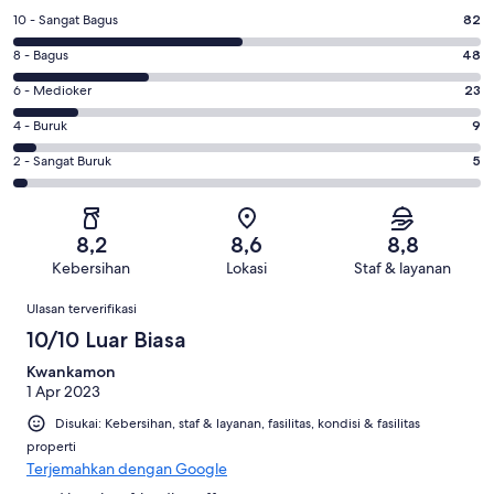
Penilaian
10 - Sangat Bagus
82
10
Penilaian
8 - Bagus
48
-
8
Sangat
Penilaian
6 - Medioker
23
-
Bagus.
6
Bagus.
Penilaian
4 - Buruk
9
82
-
48
4
dari
Medioker.
Penilaian
2 - Sangat Buruk
5
dari
-
167
23
2
167
Buruk.
ulasan
dari
-
ulasan
9
167
Sangat
dari
8,2
8,6
8,8
ulasan
Buruk.
167
Kebersihan
Lokasi
Staf & layanan
5
ulasan
Ulasan
dari
Ulasan terverifikasi
167
10/10 Luar Biasa
ulasan
Kwankamon
1 Apr 2023
Disukai: Kebersihan, staf & layanan, fasilitas, kondisi & fasilitas
properti
Terjemahkan dengan Google