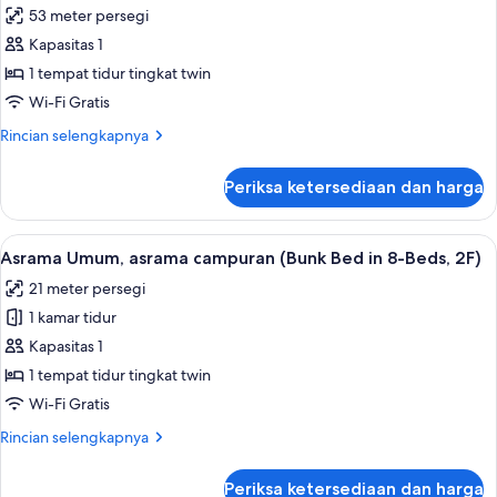
Gender)
53 meter persegi
untuk
Asrama
Kapasitas 1
Umum,
1 tempat tidur tingkat twin
asrama
Wi-Fi Gratis
campuran
Rincian
Rincian selengkapnya
(Bunk
lebih
Bed
lanjut
Periksa ketersediaan dan harga
untuk
in
Asrama
16-
Umum,
Lihat
Brankas, tirai kedap cahaya, Wi-Fi grat
Beds)
24
asrama
Asrama Umum, asrama campuran (Bunk Bed in 8-Beds, 2F)
semua
campuran
21 meter persegi
(Bunk
foto
Bed
1 kamar tidur
untuk
in
Asrama
Kapasitas 1
16-
Umum,
Beds)
1 tempat tidur tingkat twin
asrama
Wi-Fi Gratis
campuran
Rincian
Rincian selengkapnya
(Bunk
lebih
Bed
lanjut
Periksa ketersediaan dan harga
untuk