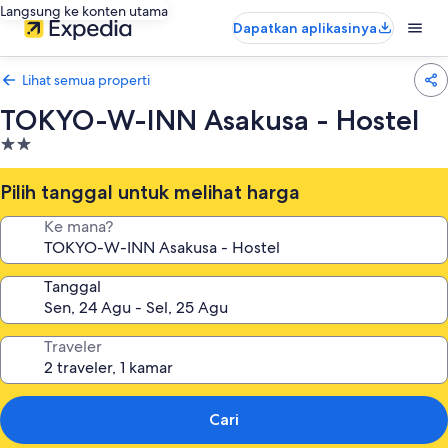
Langsung ke konten utama
Dapatkan aplikasinya
Lihat semua properti
TOKYO-W-INN Asakusa - Hostel
Properti
bintang
2.0
Pilih tanggal untuk melihat harga
Ke mana?
Tanggal
Traveler
Cari