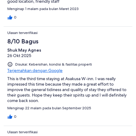
good location, friendly staff
Menginap 1 malam pada bulan Maret 2023
0
Ulasan terverifikasi
8/10 Bagus
Shuk May Agnes
26 Okt 2025
Disukai: Kebersihan, kondisi & fasilitas properti
Terjemahkan dengan Google
This is the third time staying at Asakusa W-inn. I was really
impressed this time because they made a great effort to
improve the general tidiness and quality of stay they offered to
their guests. Hope they keep their spirits up and I will definitely
come back soon.
Menginap 22 malam pada bulan September 2025
0
Ulasan terverifikasi