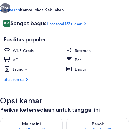
-
belumnya
Berikutnya
Hostel
61+
Ringkasan
Kamar
Lokasi
Kebijakan
Ulasan
Sangat bagus
8,4
Lihat total 167 ulasan
8,4 dari 10
Fasilitas populer
Wi-Fi Gratis
Restoran
AC
Bar
Laundry
Dapur
Pintu masuk properti
Lihat semua
Opsi kamar
Periksa ketersediaan untuk tanggal ini
Periksa ketersediaan untuk malam ini Agu 10 - Agu 11
Periksa ketersediaan untuk be
Malam ini
Besok