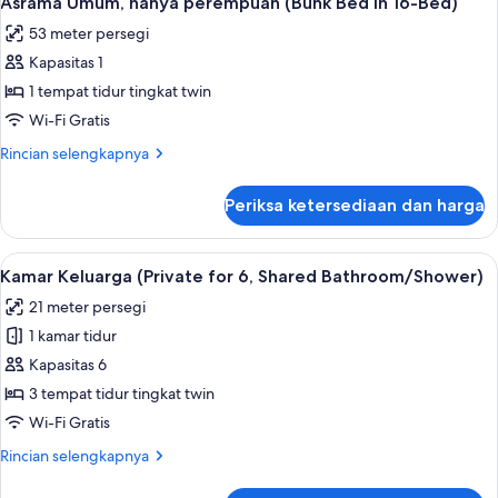
Asrama Umum, hanya perempuan (Bunk Bed in 16-Bed)
semua
campuran
53 meter persegi
(Bunk
foto
Bed
Kapasitas 1
untuk
in
Asrama
1 tempat tidur tingkat twin
6-
Umum,
Beds)
Wi-Fi Gratis
hanya
Rincian
Rincian selengkapnya
perempuan
lebih
(Bunk
lanjut
Periksa ketersediaan dan harga
untuk
Bed
Asrama
in
Umum,
Lihat
Kamar Keluarga (Private for 6, Shared 
16-
23
hanya
Kamar Keluarga (Private for 6, Shared Bathroom/Shower)
semua
perempuan
Bed)
21 meter persegi
(Bunk
foto
Bed
1 kamar tidur
untuk
in
Kamar
Kapasitas 6
16-
Keluarga
Bed)
3 tempat tidur tingkat twin
(Private
Wi-Fi Gratis
for
Rincian
Rincian selengkapnya
6,
lebih
Shared
lanjut