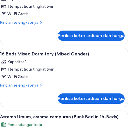
foto
1 tempat tidur tingkat twin
untuk
8
Wi-Fi Gratis
Beds
Rincian
Rincian selengkapnya
Mixed
lebih
lanjut
Dormitory
Periksa ketersediaan dan harga
untuk
(Mixed
8
Gender)
Beds
Lihat
Balkon
3
Mixed
16 Beds Mixed Dormitory (Mixed Gender)
semua
Dormitory
Kapasitas 1
(Mixed
foto
Gender)
1 tempat tidur tingkat twin
untuk
16
Wi-Fi Gratis
Beds
Rincian
Rincian selengkapnya
Mixed
lebih
lanjut
Dormitory
Periksa ketersediaan dan harga
untuk
(Mixed
16
Gender)
Beds
Lihat
Brankas, tirai kedap cahaya, Wi-Fi grat
25
Mixed
Asrama Umum, asrama campuran (Bunk Bed in 16-Beds)
semua
Dormitory
Pemandangan kota
(Mixed
foto