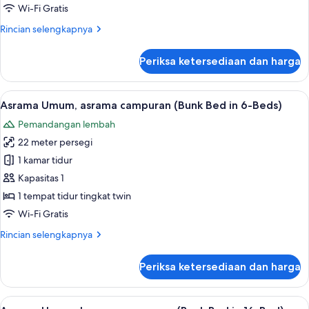
Wi-Fi Gratis
Rincian
Rincian selengkapnya
lebih
lanjut
Periksa ketersediaan dan harga
untuk
Kamar
Double
Lihat
Brankas, tirai kedap cahaya, Wi-Fi grat
20
Asrama Umum, asrama campuran (Bunk Bed in 6-Beds)
semua
Pemandangan lembah
foto
22 meter persegi
untuk
Asrama
1 kamar tidur
Umum,
Kapasitas 1
asrama
1 tempat tidur tingkat twin
campuran
Wi-Fi Gratis
(Bunk
Rincian
Rincian selengkapnya
Bed
lebih
in
lanjut
Periksa ketersediaan dan harga
6-
untuk
Asrama
Beds)
Umum,
Lihat
Brankas, tirai kedap cahaya, Wi-Fi grat
24
asrama