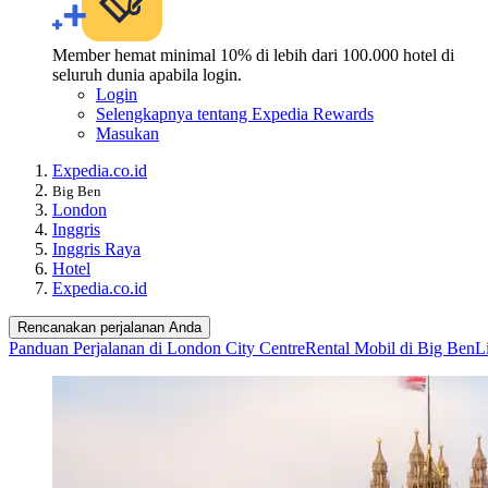
Member hemat minimal 10% di lebih dari 100.000 hotel di
seluruh dunia apabila login.
Login
Selengkapnya tentang Expedia Rewards
Masukan
Expedia.co.id
Big Ben
London
Inggris
Inggris Raya
Hotel
Expedia.co.id
Rencanakan perjalanan Anda
Panduan Perjalanan di London City Centre
Rental Mobil di Big Ben
L