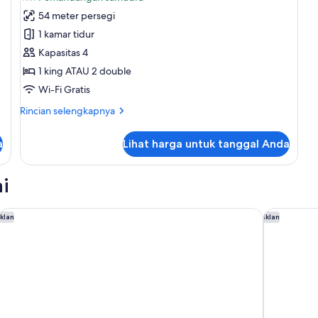
Junior
54 meter persegi
Suite
1 kamar tidur
Elegance
Kapasitas 4
Ocean
1 king ATAU 2 double
View
Wi-Fi Gratis
Rincian
Rincian selengkapnya
lebih
lanjut
a
Lihat harga untuk tanggal Anda
untuk
Junior
Suite
i
Elegance
Ocean
View
Dreams Puerto Morelos Resort & Spa - All Inclusive
Holiday In
Iklan
Iklan