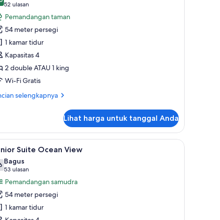
oto
,6 dari 10
(52
52 ulasan
ntuk
ulasan)
Pemandangan taman
unior
54 meter persegi
uite
1 kamar tidur
aterpark
Kapasitas 4
ide
2 double ATAU 1 king
Wi-Fi Gratis
ncian
ncian selengkapnya
bih
jut
Lihat harga untuk tanggal Anda
tuk
nior
ite
s, dan meja kerja
ihat
Junior Suite Ocean View | Seprai premium, min
6
terpark
nior Suite Ocean View
emua
de
Bagus
oto
6
,6 dari 10
(53
53 ulasan
ntuk
ulasan)
Pemandangan samudra
unior
54 meter persegi
uite
1 kamar tidur
cean
Kapasitas 4