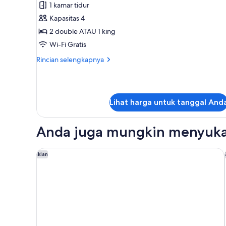
Junior
1 kamar tidur
Suite
Kapasitas 4
Elegance
2 double ATAU 1 king
Nature
Wi-Fi Gratis
View
Rincian
Rincian selengkapnya
lebih
lanjut
untuk
Junior
Lihat harga untuk tanggal And
Suite
Elegance
Nature
Anda juga mungkin menyuka
View
Dreams Sapphire Resort & Spa - All Inclusive
Iklan