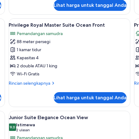
a
Lihat harga untuk tanggal Anda
, brankas, dan meja kerja
Lihat
Privilege Royal Master Suite Ocean Fro
L
5
Privilege Royal Master Suite Ocean Front
P
semua
s
Pemandangan samudra
foto
f
88 meter persegi
untuk
u
Privilege
P
1 kamar tidur
Royal
H
Kapasitas 4
Master
S
2 double ATAU 1 king
Suite
Wi-Fi Gratis
Ocean
Rincian
Ri
Rincian selengkapnya
Ri
Front
lebih
le
lanjut
lan
a
Lihat harga untuk tanggal Anda
untuk
un
Privilege
Pr
Royal
H
, brankas, dan meja kerja
Lihat
Seprai premium, minibar gratis, branka
4
Master
Su
Junior Suite Elegance Ocean View
semua
Suite
Istimewa
Ocean
foto
9,0
9,0 dari 10
(2
2 ulasan
Front
untuk
ulasan)
Pemandangan samudra