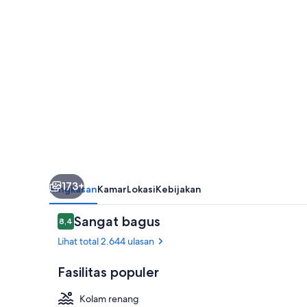
All
Inclusive
173+
Ringkasan
Kamar
Lokasi
Kebijakan
Ulasan
Sangat bagus
8,4
8,4 dari 10
Lihat total 2.644 ulasan
Fasilitas populer
Kolam renang