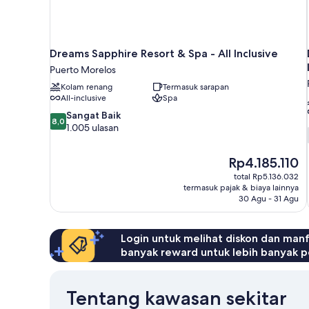
Dreams Sapphire Resort & Spa - All Inclusive
Puerto Morelos
Kolam renang
Termasuk sarapan
All-inclusive
Spa
8.0
Sangat Baik
8,0
dari
1.005 ulasan
10,
Sangat
Harga
Rp4.185.110
Baik,
sekarang
1.005
total Rp5.136.032
Rp4.185.110
termasuk pajak & biaya lainnya
ulasan
30 Agu - 31 Agu
Login untuk melihat diskon dan man
banyak reward untuk lebih banyak p
Tentang kawasan sekitar