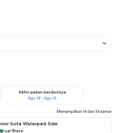
n ini Agu 7 - Agu 9
Periksa ketersediaan untuk akhir pekan berikutnya Agu 14 - A
Akhir pekan berikutnya
Agu 14 - Agu 16
Menampilkan 14 dari 14 kamar
ras/patio
ihat
Seprai premium, minibar gratis, brankas, dan 
5
nior Suite Waterpark Side
emua
Luar Biasa
6