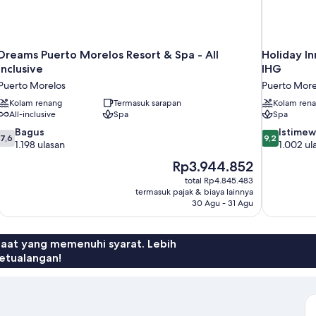
Dreams Puerto Morelos Resort & Spa - All
Holiday I
Inclusive
IHG
Puerto Morelos
Puerto More
Kolam renang
Termasuk sarapan
Kolam ren
All-inclusive
Spa
Spa
7.6
9.2
Bagus
Istime
7,6
9,2
dari
dari
1.198 ulasan
1.002 ul
10,
10,
Harga
Rp3.944.852
Bagus,
Istimewa,
sekarang
total Rp4.845.483
1.198
1.002
Rp3.944.852
termasuk pajak & biaya lainnya
ulasan
ulasan
30 Agu - 31 Agu
faat yang memenuhi syarat. Lebih
etualangan!