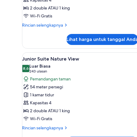
Side
2 double ATAU 1 king
Ocean
View
Wi-Fi Gratis
Rincian
Rincian selengkapnya
lebih
lanjut
Lihat harga untuk tanggal And
untuk
Junior
Suite
Lihat
Junior Suite Nature View | Sep
8
Waterpark
Junior Suite Nature View
semua
Side
Luar Biasa
Ocean
foto
8,6
8,6 dari 10
(243
243 ulasan
View
untuk
ulasan)
Pemandangan taman
Junior
54 meter persegi
Suite
1 kamar tidur
Nature
Kapasitas 4
View
2 double ATAU 1 king
Wi-Fi Gratis
Rincian
Rincian selengkapnya
lebih