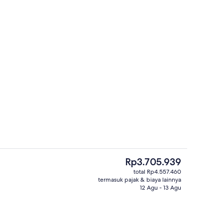
 dari udara
Ruang duduk lobi
Harga
Rp3.705.939
saat
total Rp4.557.460
ini
termasuk pajak & biaya lainnya
melayani sarapan, makan malam, dan sarapan siang
8 restoran; melayani sarapan, makan 
Rp3.705.939
12 Agu - 13 Agu