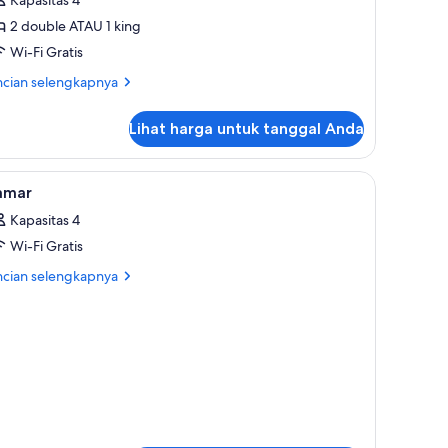
iew
2 double ATAU 1 king
Wi-Fi Gratis
ncian
ncian selengkapnya
bih
jut
Lihat harga untuk tanggal Anda
tuk
nior
ite
s, dan meja kerja
ihat
Seprai premium, minibar gratis, brankas, dan 
11
ean
amar
emua
ew
Kapasitas 4
oto
Wi-Fi Gratis
ntuk
amar
ncian
ncian selengkapnya
bih
jut
tuk
mar