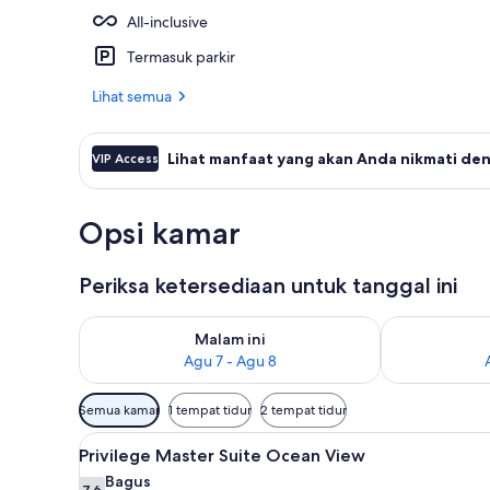
All-inclusive
Bar tepi kol
Termasuk parkir
Lihat semua
Lihat manfaat yang akan Anda nikmati den
VIP Access
Opsi kamar
Periksa ketersediaan untuk tanggal ini
Periksa ketersediaan untuk malam ini Agu 7 - Agu 8
Periksa keter
Malam ini
Agu 7 - Agu 8
Filter
Semua kamar
1 tempat tidur
2 tempat tidur
tersedia
Lihat
Privilege Master Suite Ocean V
untuk
7
Privilege Master Suite Ocean View
semua
kamar
Bagus
7,6