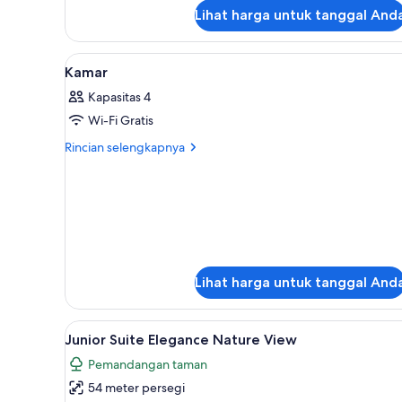
lanjut
Lihat harga untuk tanggal And
untuk
Junior
Suite
Lihat
Seprai premium, minibar gratis
6
Nature
Kamar
semua
View
Kapasitas 4
foto
Wi-Fi Gratis
untuk
Kamar
Rincian
Rincian selengkapnya
lebih
lanjut
untuk
Kamar
Lihat harga untuk tanggal And
Lihat
Seprai premium, minibar gratis
4
Junior Suite Elegance Nature View
semua
Pemandangan taman
foto
54 meter persegi
untuk