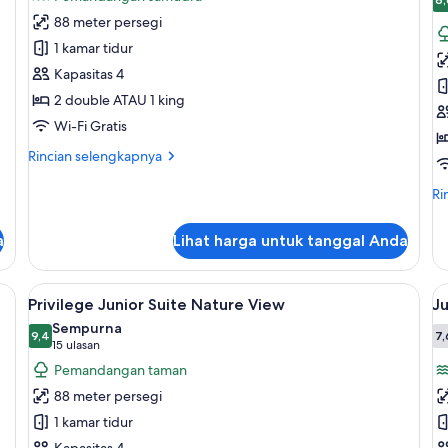
foto
f
8
88 meter persegi
untuk
u
Privilege
J
1 kamar tidur
Junior
S
Kapasitas 4
Suite
W
2 double ATAU 1 king
Ocean
S
Wi-Fi Gratis
View
Rincian
Rincian selengkapnya
lebih
lanjut
Ri
Ri
untuk
le
Privilege
lan
a
Lihat harga untuk tanggal Anda
Junior
un
Suite
Ju
Ocean
Su
, brankas, dan meja kerja
Lihat
Seprai premium, minibar gratis, branka
L
View
10
Wa
Privilege Junior Suite Nature View
Ju
semua
s
Si
Sempurna
foto
9,4
f
7,
9,4 dari 10
7
(15
15 ulasan
untuk
u
ulasan)
Pemandangan taman
Privilege
J
88 meter persegi
Junior
S
1 kamar tidur
Suite
O
Kapasitas 4