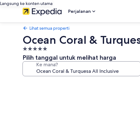
Langsung ke konten utama
Perjalanan
Lihat semua properti
Ocean Coral & Turquesa
Properti
bintang
Pilih tanggal untuk melihat harga
5.0
Ke mana?
Galeri
foto
untuk
Ocean
Coral
&
Turquesa