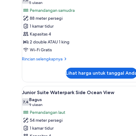
foto
7,6 dari 10
(5
5 ulasan
untuk
ulasan)
Pemandangan samudra
Privilege
88 meter persegi
Master
1 kamar tidur
Suite
Kapasitas 4
Ocean
2 double ATAU 1 king
View
Wi-Fi Gratis
Rincian
Rincian selengkapnya
lebih
lanjut
Lihat harga untuk tanggal And
untuk
Privilege
Master
Lihat
Seprai premium, minibar gratis
6
Suite
Junior Suite Waterpark Side Ocean View
semua
Ocean
Bagus
View
foto
7,4
7,4 dari 10
(9
9 ulasan
untuk
ulasan)
Pemandangan laut
Junior
54 meter persegi
Suite
1 kamar tidur
Waterpark
Kapasitas 4