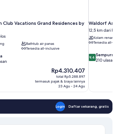
nn Club Vacations Grand Residences by
Waldorf Astoria Riv
12,5 km dari Puerto Mor
los
Kolam renang
Tersedia all-inclusive
ang
Bathtub air panas
Tersedia all-inclusive
9.4
Sempurna
wa
9,4
dari
210 ulasan
asan
10,
Harga
Rp4.310.407
Sempurna,
sekarang
210
total Rp5.288.897
Rp4.310.407
ulasan
termasuk pajak & biaya lainnya
23 Agu - 24 Agu
Login
Daftar sekarang, gratis