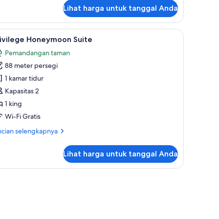
Lihat harga untuk tanggal Anda
nt | Seprai premium, minibar gratis, brankas, dan meja kerja
ihat
Privilege Honeymoon Suite | Seprai premium, m
5
rivilege Honeymoon Suite
emua
Pemandangan taman
oto
88 meter persegi
ntuk
rivilege
1 kamar tidur
oneymoon
Kapasitas 2
uite
1 king
Wi-Fi Gratis
ncian
ncian selengkapnya
bih
jut
Lihat harga untuk tanggal Anda
tuk
ivilege
oneymoon
s, dan meja kerja
ite