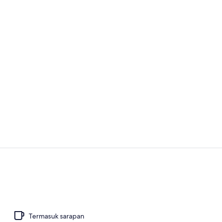
Pemandangan
8 restoran; 
Termasuk sarapan