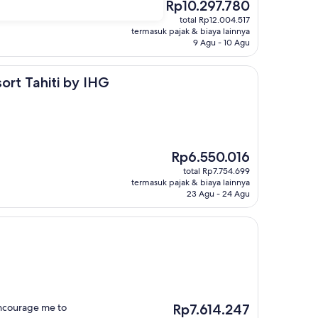
Harga
Rp10.297.780
sekarang
total Rp12.004.517
Rp10.297.780
termasuk pajak & biaya lainnya
9 Agu - 10 Agu
ti by IHG
sort Tahiti by IHG
Harga
Rp6.550.016
sekarang
total Rp7.754.699
Rp6.550.016
termasuk pajak & biaya lainnya
23 Agu - 24 Agu
Harga
encourage me to
Rp7.614.247