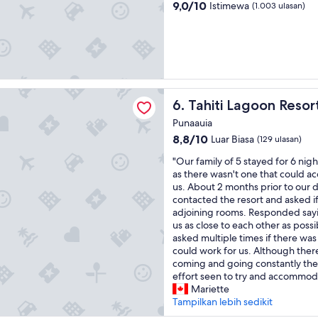
4.0
a
e
9.0
9,0/10
Istimewa
(1.003 ulasan)
n
n
dari
d
c
10,
t
o
Istimewa,
h
u
(1.003
e
r
ulasan)
r
a
e
g
agoon Resort
Tahiti Lagoon Resort
6. Tahiti Lagoon Resor
n
e
o
m
Punaauia
v
e
8.8
8,8/10
Luar Biasa
(129 ulasan)
a
t
dari
t
o
"
"Our family of 5 stayed for 6 nig
10,
e
c
O
as there wasn't one that could a
Luar
d
o
u
us. About 2 months prior to our 
Biasa,
r
m
r
contacted the resort and asked i
(129
o
e
f
adjoining rooms. Responded say
ulasan)
o
b
a
us as close to each other as possi
m
a
m
asked multiple times if there wa
s
c
i
could work for us. Although the
a
k
l
coming and going constantly th
r
!
y
effort seen to try and accommoda
e
I
o
Mariette
b
n
f
Tampilkan lebih sedikit
e
s
5