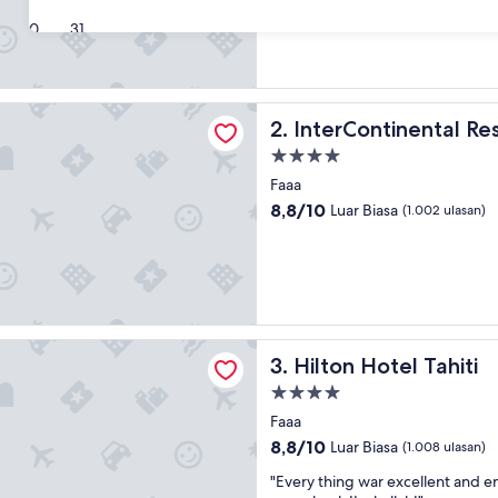
10,
30
31
Istimewa,
(1.002
ulasan)
tinental Resort Tahiti by IHG
InterContinental Resort Tahi
2. InterContinental Re
Properti
bintang
Faaa
4.0
8.8
8,8/10
Luar Biasa
(1.002 ulasan)
dari
10,
Luar
Biasa,
(1.002
ulasan)
otel Tahiti
Hilton Hotel Tahiti
3. Hilton Hotel Tahiti
Properti
bintang
Faaa
4.0
8.8
8,8/10
Luar Biasa
(1.008 ulasan)
dari
"
"Every thing war excellent and 
10,