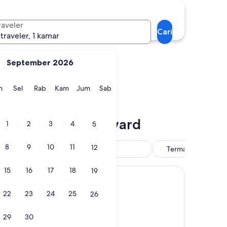
Punaauia
raveler
Cari
 traveler, 1 kamar
September 2026
gu
Senin
Selasa
Rabu
Kamis
Jumat
Sabtu
n
Sel
Rab
Kam
Jum
Sab
Punaauia
at Kepulauan Windward
1
2
3
4
5
8
9
10
11
12
 sarapan
Resor
Termasuk layanan a
jemput bandar
15
16
17
18
19
 Moorea
rt & Spa Moorea
22
23
24
25
26
29
30