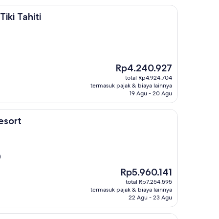
ti
iki Tahiti
Harga
Rp4.240.927
sekarang
total Rp4.924.704
Rp4.240.927
termasuk pajak & biaya lainnya
19 Agu - 20 Agu
esort
)
Harga
Rp5.960.141
sekarang
total Rp7.254.595
Rp5.960.141
termasuk pajak & biaya lainnya
22 Agu - 23 Agu