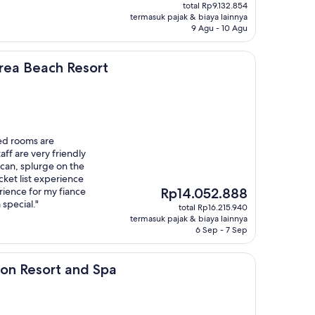
sekarang
total Rp9.132.854
Rp7.614.247
termasuk pajak & biaya lainnya
9 Agu - 10 Agu
h Resort
orea Beach Resort
ed rooms are
aff are very friendly
 can, splurge on the
ket list experience
Harga
ience for my fiance
Rp14.052.888
sekarang
 special."
total Rp16.215.940
Rp14.052.888
termasuk pajak & biaya lainnya
6 Sep - 7 Sep
rt and Spa
on Resort and Spa