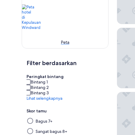
InterCon
Peta
Filter berdasarkan
Peringkat bintang
Bintang 1
Bintang 2
Bintang 3
Hilton H
Lihat selengkapnya
Skor tamu
Memilih
Bagus 7+
dan
menerapkan
Sangat bagus 8+