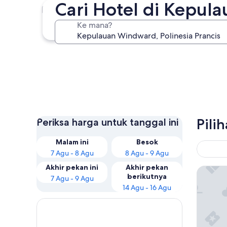
Cari Hotel di Kepu
Moorea-Maiao
Ke mana?
Moorea-Maiao
Pili
Periksa harga untuk tanggal ini
Malam ini
Besok
7 Agu - 8 Agu
8 Agu - 9 Agu
Akhir pekan ini
Akhir pekan
Manava 
berikutnya
7 Agu - 9 Agu
14 Agu - 16 Agu