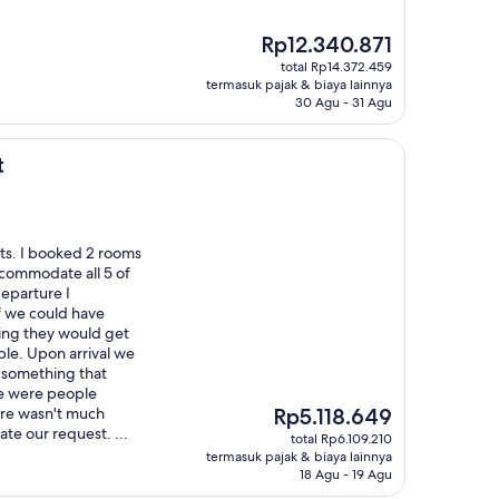
Harga
Rp12.340.871
sekarang
total Rp14.372.459
Rp12.340.871
termasuk pajak & biaya lainnya
30 Agu - 31 Agu
t
hts. I booked 2 rooms
ccommodate all 5 of
departure I
f we could have
ing they would get
ble. Upon arrival we
s something that
re were people
Harga
ere wasn't much
Rp5.118.649
sekarang
te our request. ...
total Rp6.109.210
Rp5.118.649
termasuk pajak & biaya lainnya
18 Agu - 19 Agu