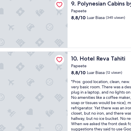
.
Polynesian Cabins by Kon Ti
9. Polynesian Cabins b
r
S
o
Papeete
t
o
8.8
8,8/10
Luar Biasa
a
(345 ulasan)
m
dari
f
s
10,
f
a
Luar
a
s
Biasa,
r
t
(345
e
h
ulasan)
v
e
va Tahiti
e
r
Hotel Reva Tahiti
10. Hotel Reva Tahiti
r
e
y
Papeete
w
f
8.8
8,8/10
a
Luar Biasa
(12 ulasan)
r
dari
s
i
"
"Pros: good location, clean, new. 
10,
n
e
P
very basic room. There was a desk
Luar
'
n
r
plug in a laptop, and no lights o
Biasa,
t
d
o
No amenities like a coffee maker, t
(12
o
l
s
soap or tissues would be nice), 
ulasan)
n
y
:
refrigerator. Yet there was an iro
e
a
g
closet, but no iron, and there was
t
n
o
hallway, but no ice bucket. No re
h
d
o
When we asked the front desk fo
a
t
d
suggestions they said to use Goo
t