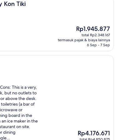
ki
y Kon Tiki
Harga
Rp1.945.877
sekarang
total Rp2.348.167
Rp1.945.877
termasuk pajak & biaya lainnya
6 Sep - 7 Sep
Cons: This is a very,
, but no outlets to
n or above the desk.
oiletries (a bar of
microwave or
ning board in the
 an ice maker in the
staurant on site.
Harga
r dining
Rp4.176.671
sekarang
gle...
total Rp4.850.875