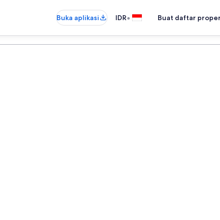
•
Buka aplikasi
IDR
Buat daftar prope