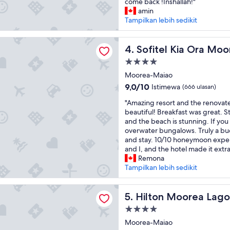
E
come back !Inshallah!"
Luar
v
amin
Biasa,
e
Tampilkan lebih sedikit
(1.008
r
ulasan)
y
Kia Ora Moorea Beach Resort
t
Sofitel Kia Ora Moorea Beac
4. Sofitel Kia Ora Mo
h
Properti
i
bintang
n
Moorea-Maiao
4.0
g
9.0
9,0/10
Istimewa
(666 ulasan)
w
dari
"
a
"Amazing resort and the renovat
10,
A
r
beautiful! Breakfast was great. St
Istimewa,
m
e
and the beach is stunning. If you
(666
a
x
overwater bungalows. Truly a buc
ulasan)
z
c
and stay. 10/10 honeymoon exper
i
e
and I, and the hotel made it extra
n
l
Remona
g
l
Tampilkan lebih sedikit
r
e
e
n
Moorea Lagoon Resort and Spa
s
Hilton Moorea Lagoon Reso
t
5. Hilton Moorea Lago
o
a
Properti
r
n
bintang
t
Moorea-Maiao
d