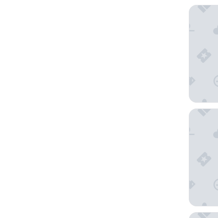
Boutique
Tahiti P
Polynesi