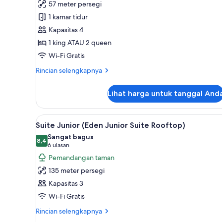
57 meter persegi
Junior,
1 kamar tidur
pemandangan
Kapasitas 4
kebun
1 king ATAU 2 queen
(Eden)
Wi-Fi Gratis
Rincian
Rincian selengkapnya
lebih
lanjut
Lihat harga untuk tanggal And
untuk
Suite
Junior,
Lihat
Minibar gratis, brankas, Wi-Fi g
2
pemandangan
Suite Junior (Eden Junior Suite Rooftop)
semua
kebun
Sangat bagus
(Eden)
foto
8,4
8,4 dari 10
(6
6 ulasan
untuk
ulasan)
Pemandangan taman
Suite
135 meter persegi
Junior
Kapasitas 3
(Eden
Wi-Fi Gratis
Junior
Suite
Rincian
Rincian selengkapnya
lebih