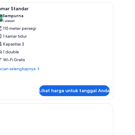
andar
an seprai linen
ihat
Minibar gratis, brankas, Wi-Fi gratis, dan sepra
8
amar Standar
emua
Sempurna
oto
,0
0,0 dari 10
(1
1 ulasan
ntuk
ulasan)
115 meter persegi
amar
1 kamar tidur
tandar
Kapasitas 3
1 double
Wi-Fi Gratis
ncian
ncian selengkapnya
bih
jut
tuk
mar
Lihat harga untuk tanggal Anda
andar
ratis, dan seprai linen