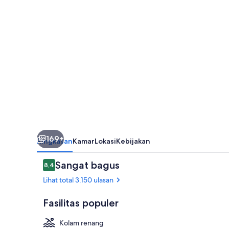
Inclusive
169+
Ringkasan
Kamar
Lokasi
Kebijakan
Ulasan
Sangat bagus
8,4
8,4 dari 10
Lihat total 3.150 ulasan
Fasilitas populer
Kolam renang