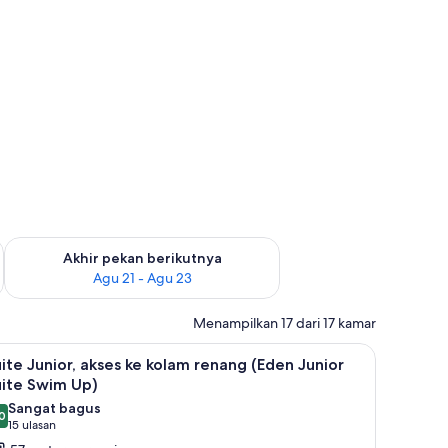
 ini Agu 14 - Agu 16
Periksa ketersediaan untuk akhir pekan berikutnya Agu 21 - A
Akhir pekan berikutnya
Agu 21 - Agu 23
Menampilkan 17 dari 17 kamar
an seprai linen
ihat
Minibar gratis, brankas, Wi-Fi gratis, dan sepra
3
ite Junior, akses ke kolam renang (Eden Junior
emua
uite Swim Up)
oto
Sangat bagus
0
ntuk
,0 dari 10
(15
15 ulasan
uite
ulasan)