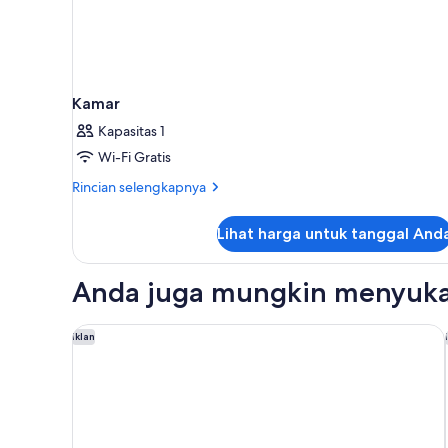
Kamar
Kapasitas 1
Wi-Fi Gratis
Rincian
Rincian selengkapnya
lebih
lanjut
Lihat harga untuk tanggal And
untuk
Kamar
Anda juga mungkin menyuka
Princess Family Club Riviera - All Inclusive
Iklan