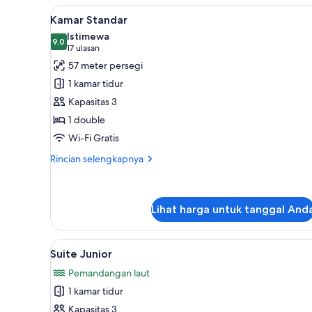
Standar
Lihat
Fasilitas kamar
4
Kamar Standar
semua
Istimewa
foto
9,0
9,0 dari 10
(17
17 ulasan
untuk
ulasan)
57 meter persegi
Kamar
1 kamar tidur
Standar
Kapasitas 3
1 double
Wi-Fi Gratis
Rincian
Rincian selengkapnya
lebih
lanjut
untuk
Kamar
Lihat harga untuk tanggal And
Standar
Lihat
Minibar gratis, brankas, Wi-Fi g
3
Suite Junior
semua
Pemandangan laut
foto
1 kamar tidur
untuk
Suite
Kapasitas 3