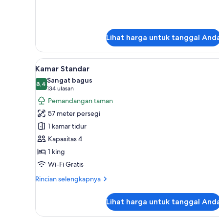
Rooftop)
lanjut
untuk
Suite
Junior
Lihat harga untuk tanggal And
(Eden
Junior
Suite
Lihat
Minibar gratis, brankas, Wi-Fi g
5
Rooftop)
Kamar Standar
semua
Sangat bagus
foto
8,4
8,4 dari 10
(134
134 ulasan
untuk
ulasan)
Pemandangan taman
Kamar
57 meter persegi
Standar
1 kamar tidur
Kapasitas 4
1 king
Wi-Fi Gratis
Rincian
Rincian selengkapnya
lebih
lanjut
Lihat harga untuk tanggal And
untuk
Kamar