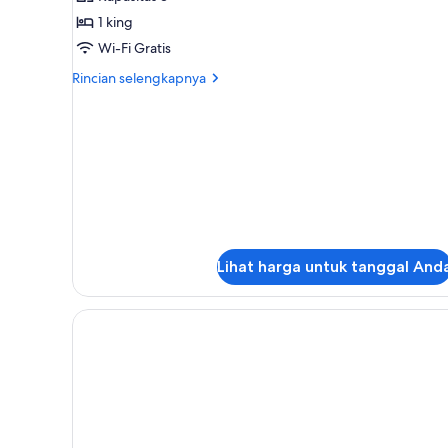
Junior
1 king
Wi-Fi Gratis
Rincian
Rincian selengkapnya
lebih
lanjut
untuk
Suite
Junior
Lihat harga untuk tanggal And