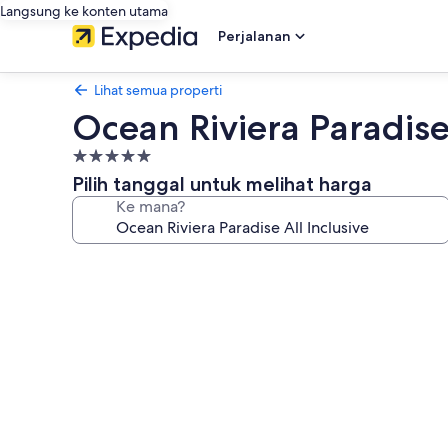
Langsung ke konten utama
Perjalanan
Lihat semua properti
Ocean Riviera Paradise 
Properti
bintang
Pilih tanggal untuk melihat harga
5.0
Ke mana?
Galeri
foto
untuk
Ocean
Riviera
Paradise
All