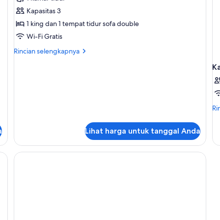
Kapasitas 3
1 king dan 1 tempat tidur sofa double
Wi-Fi Gratis
Rincian
Rincian selengkapnya
lebih
K
lanjut
untuk
Suite
Ri
Ri
le
lan
a
Lihat harga untuk tanggal Anda
un
Ka