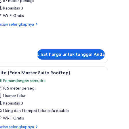
57 meter persegi
unior,
Kapasitas 3
kses
Wi-Fi Gratis
e
ncian
ncian selengkapnya
olam
bih
enang
jut
Eden
tuk
ite
unior
nior,
uite
Lihat harga untuk tanggal Anda
ses
wim
p)
lam
ihat
Suite (Eden Master Suite Rooftop) | Teras/pat
nang
5
ite (Eden Master Suite Rooftop)
emua
den
Pemandangan samudra
nior
oto
ite
186 meter persegi
ntuk
im
uite
1 kamar tidur
)
Eden
Kapasitas 3
aster
1 king dan 1 tempat tidur sofa double
uite
Wi-Fi Gratis
ooftop)
ncian
ncian selengkapnya