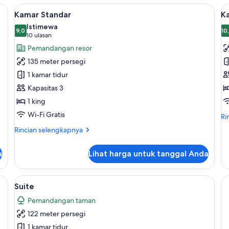
St
Lihat
Minibar gratis, brankas, Wi-Fi gratis, d
L
6
Kamar Standar
K
semua
s
Istimewa
foto
9,0
f
10
9,0 dari 10
1
(10
10 ulasan
untuk
u
ulasan)
Pemandangan resor
Kamar
K
135 meter persegi
Standar
S
1 kamar tidur
Kapasitas 3
1 king
Wi-Fi Gratis
Ri
Ri
le
Rincian
Rincian selengkapnya
lan
lebih
un
lanjut
Ka
a
Lihat harga untuk tanggal Anda
untuk
St
Kamar
Standar
ratis, dan seprai linen
Lihat
Suite | Minibar gratis, brankas, Wi-Fi g
8
Suite
semua
Pemandangan taman
foto
122 meter persegi
untuk
Suite
1 kamar tidur