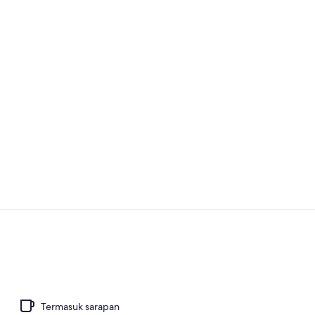
Pemandangan
10 bar/loung
Termasuk sarapan