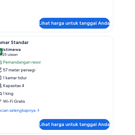
bih
jut
tuk
ite
Lihat harga untuk tanggal Anda
den
ster
ite
an seprai linen
ihat
Kamar Standar | Minibar gratis, brankas, Wi-Fi 
oftop)
6
amar Standar
emua
Istimewa
oto
2
,2 dari 10
(25
25 ulasan
ntuk
ulasan)
Pemandangan resor
amar
57 meter persegi
tandar
1 kamar tidur
Kapasitas 4
1 king
Wi-Fi Gratis
ncian
ncian selengkapnya
bih
jut
Lihat harga untuk tanggal Anda
tuk
mar