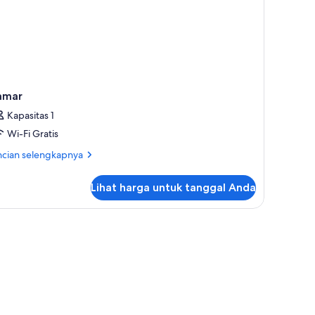
amar
Kapasitas 1
Wi-Fi Gratis
ncian
ncian selengkapnya
bih
jut
Lihat harga untuk tanggal Anda
tuk
mar