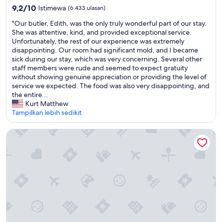
5.0
9.2
9,2/10
Istimewa
(6.433 ulasan)
dari
"
"Our butler, Edith, was the only truly wonderful part of our stay.
10,
O
She was attentive, kind, and provided exceptional service.
Istimewa,
u
Unfortunately, the rest of our experience was extremely
(6.433
r
disappointing. Our room had significant mold, and I became
ulasan)
b
sick during our stay, which was very concerning. Several other
u
staff members were rude and seemed to expect gratuity
t
without showing genuine appreciation or providing the level of
l
service we expected. The food was also very disappointing, and
e
the entire...
r
Kurt Matthew
,
Tampilkan lebih sedikit
E
d
Secrets Royal Beach Punta Cana - Adults Only - All Inclusive
i
t
h
,
w
a
s
t
h
e