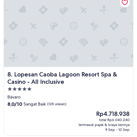
s
e
r
v
i
c
i
o
y
m
u
y
b
Lopesan Caoba Lagoon Resort Spa & Casino - All Inclusive
8. Lopesan Caoba Lagoon Resort Spa &
u
e
Casino - All Inclusive
n
Properti
a
bintang
l
Bávaro
a
5.0
8.0
8,0/10
Sangat Baik
(128 ulasan)
c
dari
Harga
o
Rp4.718.938
10,
sekarang
m
Sangat
total Rp6.040.240
Rp4.718.938
i
termasuk pajak & biaya lainnya
Baik,
d
9 Sep - 10 Sep
(128
a
ulasan)