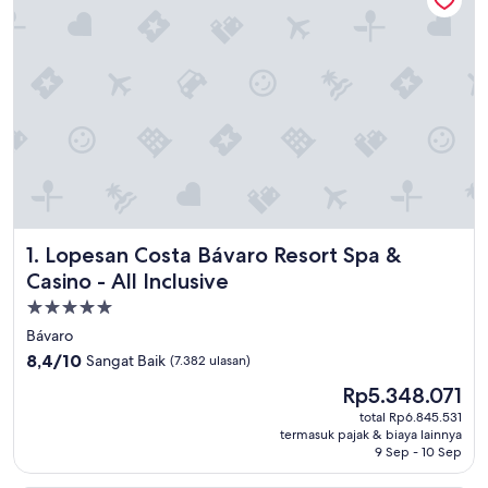
Lopesan Costa Bávaro Resort Spa & Casino - All Inclusive
1. Lopesan Costa Bávaro Resort Spa &
Casino - All Inclusive
Properti
bintang
Bávaro
5.0
8.4
8,4/10
Sangat Baik
(7.382 ulasan)
dari
Harga
Rp5.348.071
10,
sekarang
Sangat
total Rp6.845.531
Rp5.348.071
termasuk pajak & biaya lainnya
Baik,
9 Sep - 10 Sep
(7.382
ulasan)