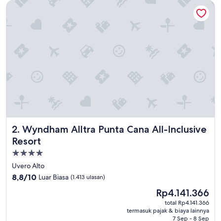
Wyndham Alltra Punta Cana All-Inclusive Resort
Wyndham Alltra Punta Cana All-Inclusive Resort
2. Wyndham Alltra Punta Cana All-Inclusive
Resort
Properti
bintang
Uvero Alto
4.0
8.8
8,8/10
Luar Biasa
(1.413 ulasan)
dari
Harga
Rp4.141.366
10,
sekarang
Luar
total Rp4.141.366
Rp4.141.366
termasuk pajak & biaya lainnya
Biasa,
7 Sep - 8 Sep
(1.413