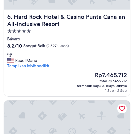
y
s
d
Hard Rock Hotel & Casino Punta Cana an All-Inclusive Reso
6. Hard Rock Hotel & Casino Punta Cana an
i
r
All-Inclusive Resort
t
Properti
y
bintang
a
Bávaro
n
5.0
8.2
8,2/10
Sangat Baik
(2.827 ulasan)
d
dari
s
"
":)"
10,
o
:
Rauel Mario
Sangat
m
)
Tampilkan lebih sedikit
Baik,
e
"
(2.827
Harga
Rp7.465.712
t
ulasan)
sekarang
i
total Rp7.465.712
Rp7.465.712
termasuk pajak & biaya lainnya
m
1 Sep - 2 Sep
e
s
Ocean Blue & Sand Beach Resort - All Inclusive
s
t
o
p
w
o