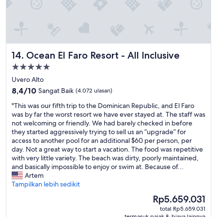
n
d
,
a
n
d
Ocean El Faro Resort - All Inclusive
14. Ocean El Faro Resort - All Inclusive
p
Properti
r
bintang
o
Uvero Alto
v
5.0
8.4
8,4/10
Sangat Baik
(4.072 ulasan)
i
dari
d
"
"This was our fifth trip to the Dominican Republic, and El Faro
10,
e
T
was by far the worst resort we have ever stayed at. The staff was
Sangat
d
h
not welcoming or friendly. We had barely checked in before
Baik,
e
i
they started aggressively trying to sell us an “upgrade” for
(4.072
x
s
access to another pool for an additional $60 per person, per
ulasan)
c
w
day. Not a great way to start a vacation. The food was repetitive
e
a
with very little variety. The beach was dirty, poorly maintained,
p
s
and basically impossible to enjoy or swim at. Because of...
t
o
Artem
i
u
Tampilkan lebih sedikit
o
r
Harga
Rp5.659.031
n
f
sekarang
a
total Rp5.659.031
i
Rp5.659.031
termasuk pajak & biaya lainnya