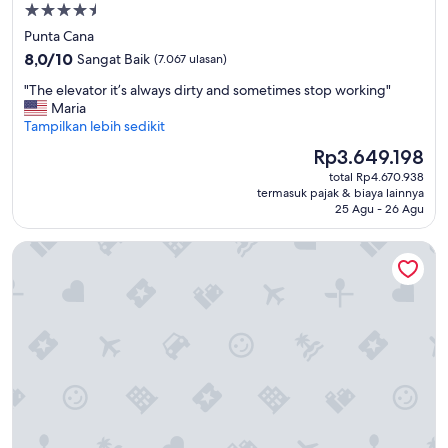
Properti
bintang
Punta Cana
4.5
8.0
8,0/10
Sangat Baik
(7.067 ulasan)
dari
"
"The elevator it’s always dirty and sometimes stop working"
10,
T
Maria
Sangat
h
Tampilkan lebih sedikit
Baik,
e
(7.067
Harga
Rp3.649.198
e
ulasan)
sekarang
total Rp4.670.938
l
Rp3.649.198
termasuk pajak & biaya lainnya
e
25 Agu - 26 Agu
v
a
Hard Rock Hotel & Casino Punta Cana an All-Inclusive Resort
t
o
r
i
t
’
s
a
l
w
a