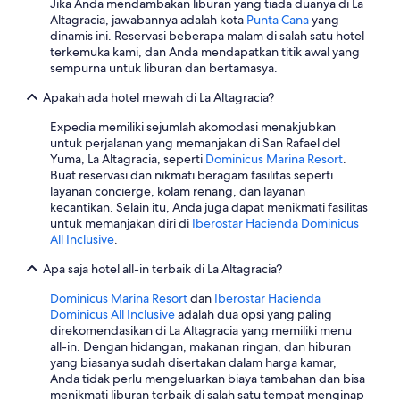
t
u
Jika Anda mendambakan liburan yang tiada duanya di La
g
c
h
e
Altagracia, jawabannya adalah kota
Punta Cana
yang
r
i
e
s
dinamis ini. Reservasi beberapa malam di salah satu hotel
e
ó
l
t
terkemuka kami, dan Anda mendapatkan titik awal yang
a
n
e
e
sempurna untuk liburan dan bertamasya.
t
e
v
x
w
n
Apakah ada hotel mewah di La Altagracia?
e
p
a
t
l
e
y
Expedia memiliki sejumlah akomodasi menakjubkan
r
o
r
t
untuk perjalanan yang memanjakan di San Rafael del
e
f
i
o
Yuma, La Altagracia, seperti
Dominicus Marina Resort
.
p
s
e
s
Buat reservasi dan nikmati beragam fasilitas seperti
r
e
n
t
layanan concierge, kolam renang, dan layanan
e
r
c
a
kecantikan. Selain itu, Anda juga dapat menikmati fasilitas
c
v
e
r
untuk memanjakan diri di
Iberostar Hacienda Dominicus
i
i
.
t
All Inclusive
.
o
c
"
a
y
e
v
Apa saja hotel all-in terbaik di La Altagracia?
e
w
a
x
e
c
Dominicus Marina Resort
dan
Iberostar Hacienda
p
e
a
Dominicus All Inclusive
adalah dua opsi yang paling
e
x
t
direkomendasikan di La Altagracia yang memiliki menu
r
p
i
all-in. Dengan hidangan, makanan ringan, dan hiburan
i
e
o
yang biasanya sudah disertakan dalam harga kamar,
e
c
n
Anda tidak perlu mengeluarkan biaya tambahan dan bisa
n
t
.
menikmati liburan terbaik di salah satu tempat menginap