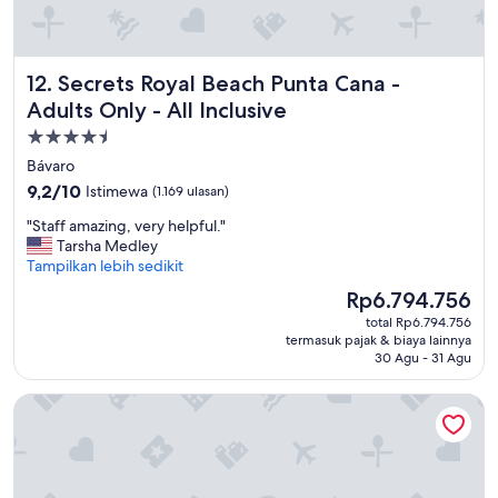
o
n
l
y
Secrets Royal Beach Punta Cana - Adults Only - All Inclusiv
12. Secrets Royal Beach Punta Cana -
t
Adults Only - All Inclusive
r
u
Properti
l
bintang
Bávaro
y
4.5
9.2
9,2/10
Istimewa
(1.169 ulasan)
w
dari
o
"
"Staff amazing, very helpful."
10,
n
S
Tarsha Medley
Istimewa,
d
t
Tampilkan lebih sedikit
(1.169
e
a
ulasan)
r
Harga
Rp6.794.756
f
f
sekarang
total Rp6.794.756
f
u
Rp6.794.756
termasuk pajak & biaya lainnya
a
l
30 Agu - 31 Agu
m
p
a
a
Excellence Punta Cana - Adults Only All Inclusive
z
r
i
t
n
o
g
f
,
o