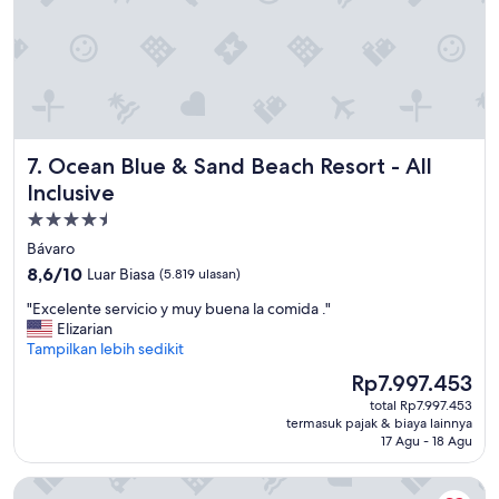
r
k
i
n
g
"
Ocean Blue & Sand Beach Resort - All Inclusive
7. Ocean Blue & Sand Beach Resort - All
Inclusive
Properti
bintang
Bávaro
4.5
8.6
8,6/10
Luar Biasa
(5.819 ulasan)
dari
"
"Excelente servicio y muy buena la comida ."
10,
E
Elizarian
Luar
x
Tampilkan lebih sedikit
Biasa,
c
(5.819
Harga
Rp7.997.453
e
ulasan)
sekarang
total Rp7.997.453
l
Rp7.997.453
termasuk pajak & biaya lainnya
e
17 Agu - 18 Agu
n
t
Lopesan Caoba Lagoon Resort Spa & Casino - All Inclusive
e