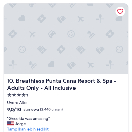
ulasan)
Breathless Punta Cana Resort & Spa - Adults Only - All Inclus
Breathless Punta Cana Resort & Spa - Adults Only - All Incl
10. Breathless Punta Cana Resort & Spa -
Adults Only - All Inclusive
Properti
bintang
Uvero Alto
4.5
9.0
9,0/10
Istimewa
(2.440 ulasan)
dari
"
"Gricelda was amazing"
10,
G
Jorge
Istimewa,
r
Tampilkan lebih sedikit
(2.440