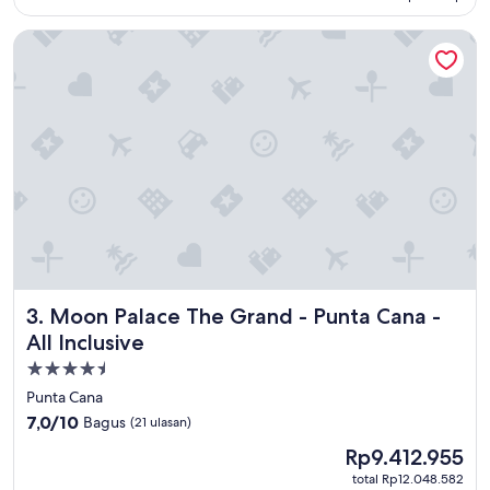
ulasan)
Moon Palace The Grand - Punta Cana - All Inclusive
Moon Palace The Grand - Punta Cana - All Inclusive
3. Moon Palace The Grand - Punta Cana -
All Inclusive
Properti
bintang
Punta Cana
4.5
7.0
7,0/10
Bagus
(21 ulasan)
dari
Harga
Rp9.412.955
10,
sekarang
Bagus,
total Rp12.048.582