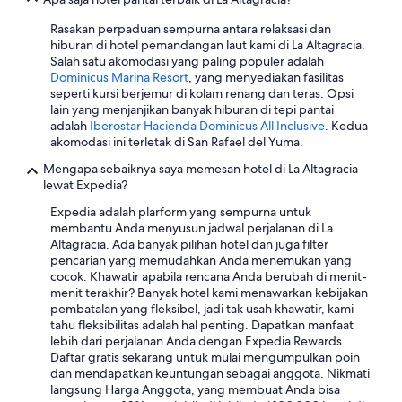
l
p
e
e
p
r
Rasakan perpaduan sempurna antara relaksasi dan
a
o
y
hiburan di hotel pemandangan laut kami di La Altagracia.
d
i
l
Salah satu akomodasi yang paling populer adalah
o
n
i
Dominicus Marina Resort
, yang menyediakan fasilitas
s
t
t
seperti kursi berjemur di kolam renang dan teras. Opsi
d
i
t
lain yang menjanjikan banyak hiburan di tepi pantai
e
n
l
adalah
Iberostar Hacienda Dominicus All Inclusive
. Kedua
b
g
e
akomodasi ini terletak di San Rafael del Yuma.
e
,
v
r
a
Mengapa sebaiknya saya memesan hotel di La Altagracia
a
í
n
lewat Expedia?
r
a
d
i
Expedia adalah plarform yang sempurna untuk
n
t
e
membantu Anda menyusun jadwal perjalanan di La
s
h
t
Altagracia. Ada banyak pilihan hotel dan juga filter
e
e
y
pencarian yang memudahkan Anda menemukan yang
r
e
.
cocok. Khawatir apabila rencana Anda berubah di menit-
m
n
T
menit terakhir? Banyak hotel kami menawarkan kebijakan
á
t
h
pembatalan yang fleksibel, jadi tak usah khawatir, kami
s
i
e
tahu fleksibilitas adalah hal penting. Dapatkan manfaat
a
r
b
lebih dari perjalanan Anda dengan Expedia Rewards.
m
e
e
Daftar gratis sekarang untuk mulai mengumpulkan poin
a
.
a
dan mendapatkan keuntungan sebagai anggota. Nikmati
b
.
c
langsung Harga Anggota, yang membuat Anda bisa
l
.
h