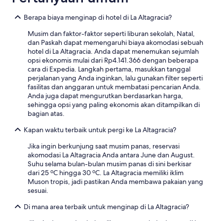
n
e
l
n
e
r
$
i
Berapa biaya menginap di hotel di La Altagracia?
a
a
6
ñ
p
t
0
Musim dan faktor-faktor seperti liburan sekolah, Natal,
o
p
i
p
dan Paskah dapat memengaruhi biaya akomodasi sebuah
s
r
o
e
hotel di La Altagracia. Anda dapat menemukan sejumlah
,
e
n
r
opsi ekonomis mulai dari Rp4.141.366 dengan beberapa
p
c
s
p
cara di Expedia. Langkah pertama, masukkan tanggal
e
i
t
e
perjalanan yang Anda inginkan, lalu gunakan filter seperti
r
a
o
r
fasilitas dan anggaran untuk membatasi pencarian Anda.
o
t
p
s
Anda juga dapat mengurutkan berdasarkan harga,
s
i
r
o
sehingga opsi yang paling ekonomis akan ditampilkan di
i
o
o
n
bagian atas.
e
n
v
,
n
o
i
p
Kapan waktu terbaik untuk pergi ke La Altagracia?
t
r
d
e
o
p
e
r
Jika ingin berkunjung saat musim panas, reservasi
q
r
a
d
akomodasi La Altagracia Anda antara June dan August.
u
o
b
a
Suhu selama bulan-bulan musim panas di sini berkisar
e
v
e
y
dari 25 ºC hingga 30 ºC. La Altagracia memiliki iklim
l
i
t
.
Muson tropis, jadi pastikan Anda membawa pakaian yang
a
d
t
N
sesuai.
r
i
e
o
e
n
r
t
Di mana area terbaik untuk menginap di La Altagracia?
l
g
g
a
a