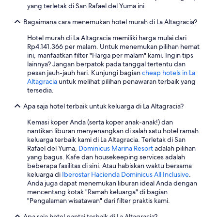
c
e
T
yang terletak di San Rafael del Yuma ini.
i
d
h
a
.
e
Bagaimana cara menemukan hotel murah di La Altagracia?
n
T
f
o
h
Hotel murah di La Altagracia memiliki harga mulai dari
o
e
e
Rp4.141.366 per malam. Untuk menemukan pilihan hemat
o
s
f
ini, manfaatkan filter "Harga per malam" kami. Ingin tips
d
l
o
lainnya? Jangan berpatok pada tanggal tertentu dan
w
a
o
pesan jauh-jauh hari. Kunjungi bagian
cheap hotels in La
a
m
d
Altagracia
untuk melihat pilihan penawaran terbaik yang
s
e
w
tersedia.
r
j
a
e
o
Apa saja hotel terbaik untuk keluarga di La Altagracia?
s
p
r
a
e
Kemasi koper Anda (serta koper anak-anak!) dan
.
l
t
nantikan liburan menyenangkan di salah satu hotel ramah
A
s
i
keluarga terbaik kami di La Altagracia. Terletak di San
l
o
t
Rafael del Yuma,
Dominicus Marina Resort
adalah pilihan
g
v
i
yang bagus. Kafe dan housekeeping services adalah
u
e
v
beberapa fasilitas di sini. Atau habiskan waktu bersama
n
r
e
keluarga di
Iberostar Hacienda Dominicus All Inclusive
.
o
y
w
Anda juga dapat menemukan liburan ideal Anda dengan
s
d
i
mencentang kotak "Ramah keluarga" di bagian
e
i
t
"Pengalaman wisatawan" dari filter praktis kami.
m
s
h
p
a
v
Apa saja hotel pantai terbaik di La Altagracia?