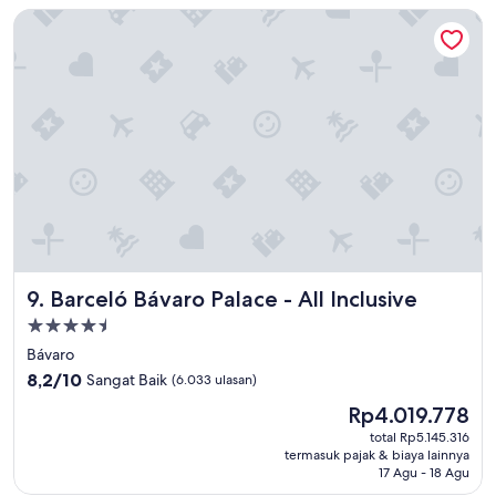
.
Barceló Bávaro Palace - All Inclusive
"
Barceló Bávaro Palace - All Inclusive
9. Barceló Bávaro Palace - All Inclusive
Properti
bintang
Bávaro
4.5
8.2
8,2/10
Sangat Baik
(6.033 ulasan)
dari
Harga
Rp4.019.778
10,
sekarang
Sangat
total Rp5.145.316
Rp4.019.778
termasuk pajak & biaya lainnya
Baik,
17 Agu - 18 Agu
(6.033