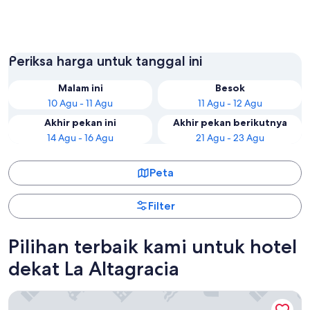
Punta Cana
San Raf
Periksa harga untuk tanggal ini
Malam ini
Besok
10 Agu - 11 Agu
11 Agu - 12 Agu
Akhir pekan ini
Akhir pekan berikutnya
14 Agu - 16 Agu
21 Agu - 23 Agu
Peta
Filter
Pilihan terbaik kami untuk hotel
dekat La Altagracia
Lopesan Costa Bávaro Resort Spa & Casino - All Inclusive