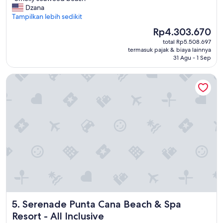
S
Dzana
Luar
m
Tampilkan lebih sedikit
Biasa,
e
(5.281
Harga
Rp4.303.670
l
ulasan)
sekarang
total Rp5.508.697
l
Rp4.303.670
termasuk pajak & biaya lainnya
y
31 Agu - 1 Sep
s
e
Serenade Punta Cana Beach & Spa Resort - All Inclusive
a
w
e
e
d
b
e
a
c
h
"
Serenade Punta Cana Beach & Spa Resort - All Inclusive
5. Serenade Punta Cana Beach & Spa
Resort - All Inclusive