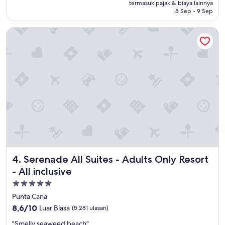
Rp9.412.955
termasuk pajak & biaya lainnya
(21
8 Sep - 9 Sep
ulasan)
Serenade All Suites - Adults Only Resort - All inclusive
Serenade All Suites - Adults Only Resort - All inclusive
4. Serenade All Suites - Adults Only Resort
- All inclusive
Properti
bintang
Punta Cana
5.0
8.6
8,6/10
Luar Biasa
(5.281 ulasan)
dari
"
"Smelly seaweed beach"
10,